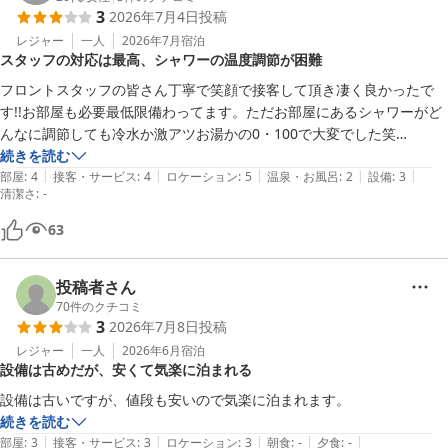
3
2026年7月4日
投稿
レジャー
一人
2026年7月
宿泊
スタッフの対応は最高、シャワーの温度調節が困難
フロントスタッフの皆さん丁寧で笑顔で接客して頂き凄く良かったで
す!!お部屋も必要最低限備わってます。ただお部屋にあるシャワーがど
んなに調節しても冷水か激アツお湯かの0・100で大変でした笑

自分は時間的に使えませんでしたが、大浴場が別にあるのでそちらを使
続きを読む
|
|
|
|
|
われた方がいいかもしれません!
部屋
:
4
接客・サービス
:
4
ロケーション
:
5
温泉・お風呂
:
2
設備
:
3
清潔さ
:
-
63
投稿者さん
70
件のクチコミ
3
2026年7月8日
投稿
レジャー
一人
2026年6月
宿泊
設備は古めだが、安くて気楽に泊まれる
設備は古いですが、値段も安いので気楽に泊まれます。
続きを読む
|
|
|
|
|
部屋
:
3
接客・サービス
:
3
ロケーション
:
3
朝食
:
-
夕食
:
-