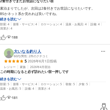
2食付きでまたお世話になりたい宿
素泊まりでしたが、次回は2食付きでお世話になりたいです。

BSかネット系か見れれば良いですね。
続きを読む
|
|
|
|
|
部屋
:
4
接客・サービス
:
4
ロケーション
:
4
温泉・お風呂
:
4
設備
:
4
清潔さ
:
4
188
大いなる釣り人
60代
/
男性
|
2
件のクチコミ
5
2026年6月1日
投稿
レジャー
家族
2026年4月
宿泊
この時期になると必ず訪れたい宿一押しです
続きを読む
|
|
|
|
|
部屋
:
5
接客・サービス
:
4
ロケーション
:
5
朝食
:
5
夕食
:
5
|
|
温泉・お風呂
:
5
設備
:
4
清潔さ
:
4
181