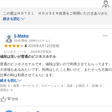
この度はＨＯＴＥＬ　ＨＯＵＳＥＮ佐原をご利用いただきありがと
うございます。立地に関しまして駅から離れてご不便おかけしまし
続きを読む
た。

またお部屋では、延長コードご活用いただけ良かったです。更に朝
食も、ご満足いただけスタッフ一同嬉しく思います。またのご利用
S-Mako
心よりお待ちしております。

50代
/
男性
|
60
件のクチコミ
4
2026年4月12日
投稿
　ＨＯＴＥＬ　ＨＯＵＳＥＮ　佐原

ビジネス
一人
2026年3月
宿泊
値段は安いが普通のビジネスホテル
　　　　　　　　　フロント　野口
普通のビジネスホテルです。値段は安いので利用させてもらってます。
ＨＯＴＥＬ ＨＯＵＳＥＮ ホテル朋泉＜千葉県＞
大浴場もあるみたいです。利用はしたこと無いけど。またそっち方面の
2026-04-01
仕事の時は利用させてもらいます。
続きを読む
|
|
|
|
|
部屋
:
4
接客・サービス
:
5
ロケーション
:
4
温泉・お風呂
:
3
設備
:
4
清潔さ
:
4
215