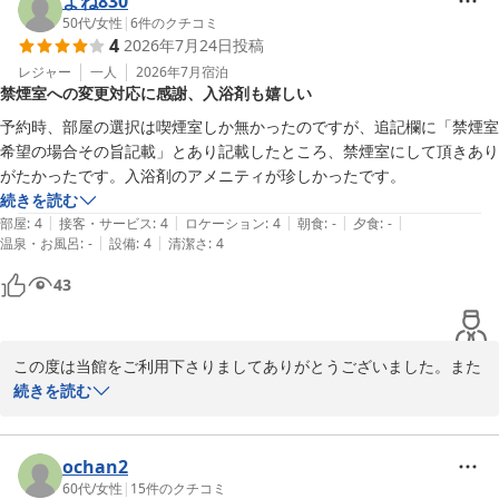
よね830
50代
/
女性
|
6
件のクチコミ
4
2026年7月24日
投稿
レジャー
一人
2026年7月
宿泊
禁煙室への変更対応に感謝、入浴剤も嬉しい
予約時、部屋の選択は喫煙室しか無かったのですが、追記欄に「禁煙室
希望の場合その旨記載」とあり記載したところ、禁煙室にして頂きあり
がたかったです。入浴剤のアメニティが珍しかったです。
続きを読む
|
|
|
|
|
部屋
:
4
接客・サービス
:
4
ロケーション
:
4
朝食
:
-
夕食
:
-
|
|
温泉・お風呂
:
-
設備
:
4
清潔さ
:
4
43
この度は当館をご利用下さりましてありがとうございました。また
のお越しをお待ち申し上げます。

続きを読む
　ＨＯＴＥＬ　ＨＯＵＳＥＮ　佐原

　　　フロント　佐々木
ochan2
60代
/
女性
|
15
件のクチコミ
ＨＯＴＥＬ ＨＯＵＳＥＮ ホテル朋泉＜千葉県＞