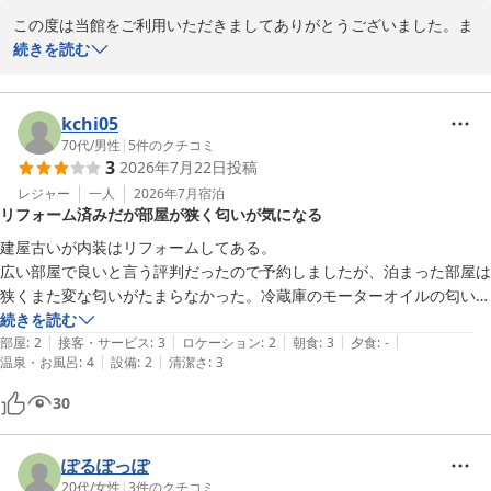
この度は当館をご利用いただきましてありがとうございました。ま
たのお越しをお待ち申し上げます。

続きを読む
　ＨＯＴＥＬ　ＨＯＵＳＥＮ　佐原

kchi05
70代
/
男性
|
5
件のクチコミ
ＨＯＴＥＬ ＨＯＵＳＥＮ ホテル朋泉＜千葉県＞
3
2026年7月22日
投稿
2026-06-01
レジャー
一人
2026年7月
宿泊
リフォーム済みだが部屋が狭く匂いが気になる
建屋古いが内装はリフォームしてある。

広い部屋で良いと言う評判だったので予約しましたが、泊まった部屋は
狭くまた変な匂いがたまらなかった。冷蔵庫のモーターオイルの匂いみ
たいだった。

続きを読む
|
|
|
|
|
仮に次回予約時は、広い部屋と注文して泊まります。

部屋
:
2
接客・サービス
:
3
ロケーション
:
2
朝食
:
3
夕食
:
-
|
|
温泉・お風呂
:
4
設備
:
2
清潔さ
:
3
大浴場は新しく4〜 5人は入れる。

但し、男女入れ替え制の為、時間制約される。駐車場はホテル一階、柱
30
が多く注意が必要です。
ぽるぽっぽ
20代
/
女性
|
3
件のクチコミ