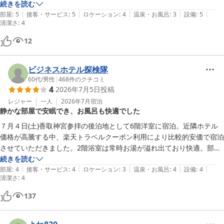
間を過ごせました。

タイミング悪いと部屋のシャワーを使わざるを得ない状況になる事。

続きを読む
またぜひ利用して大浴場に浸かりたいと思います！
|
|
|
|
|
そこを除けばフロントのスタッフさんも丁寧だし

部屋
:
5
接客・サービス
:
5
ロケーション
:
4
温泉・お風呂
:
3
設備
:
5
清潔さ
:
4
宿泊するには十分なホテルです。
12
ビジネスホテル探検隊
60代
/
男性
|
468
件のクチコミ
4
2026年7月5日
投稿
レジャー
一人
2026年7月
宿泊
静かな部屋で安眠でき、お風呂も快適でした
７月４日(土)香取神宮参拝の後泊地として6階洋室に宿泊。近隣ホテル
価格が高騰する中、楽天トラベルクーポン利用により比較的安価で宿泊
させていただきました。2階浴室は常時お湯が溢れ出ており快適。部屋
も自宅より静かで快適で、おかげさまで久しぶりに安眠することができ
続きを読む
|
|
|
|
|
ました。深く深く感謝申し上げます。佐原訪問の際は是非また利用させ
部屋
:
4
接客・サービス
:
4
ロケーション
:
3
温泉・お風呂
:
4
設備
:
4
清潔さ
:
4
ていただきたい。（目標1,000コメント）
137