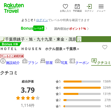
お気に入り
予約確認
ログイン
メニュー
千葉県
銚子・旭・九十九里・東金・茂原
ＨＯＴＥＬ ＨＯＵＳＥＮ ホテル朋泉＜千葉県＞
ふるさと納税対象
施設紹介
プラン
部屋
写真
クーポン
クチコミ
クチコミ
総合評価
5
158
件
3.79
4
329
件
3
131
件
2
27
件
1,114
件
1
14
件