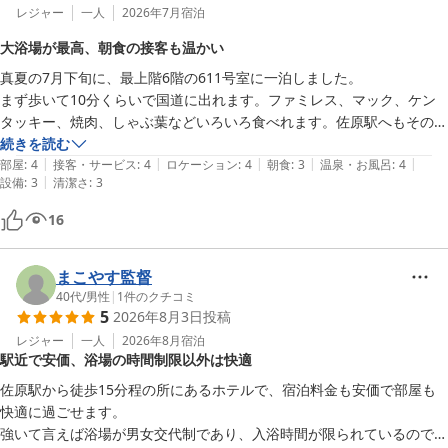
レジャー
一人
2026年7月
宿泊
大浴場が最高、朝食の接客も温かい
真夏の7月下旬に、最上階6階の611号室に一泊しました。

まず歩いて10分くらいで国道に出れます。ファミレス、マック、ケン
タッキー、焼肉、しゃぶ葉などいろいろ食べれます。佐原駅へもそのく
らいです。

続きを読む
|
|
|
|
|
部屋は綺麗に掃除されていましたが、ベッドの足元のあたりの絨毯に大
部屋
:
4
接客・サービス
:
4
ロケーション
:
4
朝食
:
3
温泉・お風呂
:
4
|
設備
:
3
清潔さ
:
3
きなシミがありました。過去に吐いた人がいるのかな…？

シャワーはお湯が出なかったので、大浴場を利用しました。真夏でした
16
が、これがなかなか良かった。クーラーをガンガンにきかせて涼むとな
んとも言えない爽やかな気分が持続して、そのままよく眠れました。

きっとこの大浴場が好きで利用するお客さんが多いことでしょう！

まこやす監督
シャワーの何倍も旅の疲れが飛びます。

40代
/
男性
|
1
件のクチコミ
5
2026年8月3日
投稿
また朝食も、給仕をしてくれる女性がアットホームな雰囲気でとても気
持ちのいいものでした。

レジャー
一人
2026年8月
宿泊
駅近で安価、浴場の時間制限以外は快適
自分以外の宿泊客はみんな作業服風の制服を着ていたので、近くの建設
現場などで働いている人なのかな…？平日はとにかくそういう人達に多
佐原駅から徒歩15分程の所にあるホテルで、宿泊料金も安価で部屋も
く利用されている宿のようです。壁は咳の音が聞こえるくらい薄かった
快適に過ごせます。

のですが、みなさんマナーが良くて、全体としてコスパのよい快適な時
強いて言えば浴場が男女交代制であり、入浴時間が限られているので、