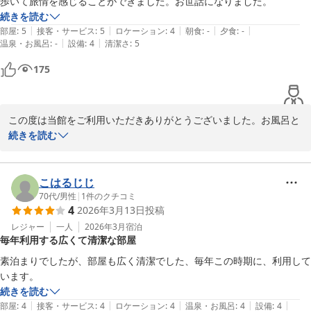
歩いて旅情を感じることができました。お世話になりました。
続きを読む
|
|
|
|
|
部屋
:
5
接客・サービス
:
5
ロケーション
:
4
朝食
:
-
夕食
:
-
|
|
温泉・お風呂
:
-
設備
:
4
清潔さ
:
5
175
この度は当館をご利用いただきありがとうございました。お風呂と
レストランの休業につきましてご不便おかけし申し訳ございません
続きを読む
でした。次回のご宿泊時に是非ご利用くださいませ。またのお越し
をお待ち申し上げます。

こはるじじ
　　ＨＯＴＥＬ　ＨＯＵＳＥＮ　佐原

70代
/
男性
|
1
件のクチコミ
4
2026年3月13日
投稿
　　　　フロント　佐々木
レジャー
一人
2026年3月
宿泊
ＨＯＴＥＬ ＨＯＵＳＥＮ ホテル朋泉＜千葉県＞
毎年利用する広くて清潔な部屋
2026-04-10
素泊まりでしたが、部屋も広く清潔でした、毎年この時期に、利用して
います。　
続きを読む
|
|
|
|
|
部屋
:
4
接客・サービス
:
4
ロケーション
:
4
温泉・お風呂
:
4
設備
:
4