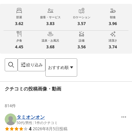
部屋
接客・サービス
ロケーション
朝食
3.62
3.83
3.57
3.96
夕食
温泉・お風呂
設備
清潔さ
4.45
3.68
3.56
3.74
絞り込み
おすすめ順
クチコミの投稿画像・動画
814
件
タミオンオン
50代
/
男性
|
1
件のクチコミ
4
2026年8月5日
投稿