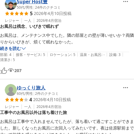
Super Host豊
50代
/
男性
|
24
件のクチコミ
5
2026年4月10日
投稿
レジャー
一人
2026年4月
宿泊
お風呂は残念、いびきで眠れず
お風呂は、メンテナンス中でした。隣の部屋との壁が薄いせいか？両隣
りからいびきが、煩くて眠れなかった。
続きを読む
|
|
|
|
|
部屋
:
4
接客・サービス
:
5
ロケーション
:
5
温泉・お風呂
:
-
設備
:
3
清潔さ
:
5
207
ゆっくり旅人
60代
/
男性
|
2
件のクチコミ
4
2026年4月10日
投稿
レジャー
一人
2026年4月
宿泊
工事中のお風呂以外は落ち着けた旅
お風呂は工事中で入れませんでしたが、落ち着いて過ごすことができま
した。新しくなったお風呂に次回入ってみたいです。夜は佐原駅前まで