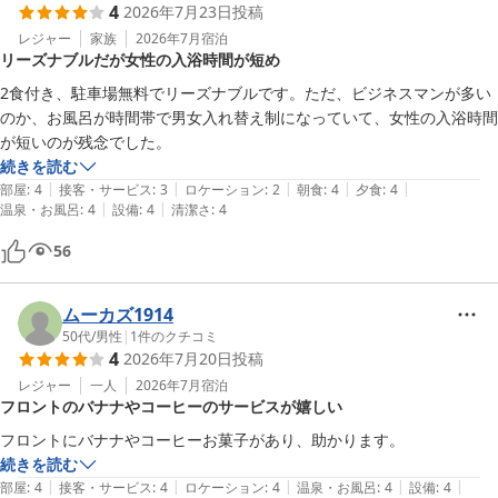
4
2026年7月23日
投稿
2026-07-24
レジャー
家族
2026年7月
宿泊
リーズナブルだが女性の入浴時間が短め
2食付き、駐車場無料でリーズナブルです。ただ、ビジネスマンが多い
のか、お風呂が時間帯で男女入れ替え制になっていて、女性の入浴時間
が短いのが残念でした。
続きを読む
|
|
|
|
|
部屋
:
4
接客・サービス
:
3
ロケーション
:
2
朝食
:
4
夕食
:
4
|
|
温泉・お風呂
:
4
設備
:
4
清潔さ
:
4
56
ムーカズ1914
50代
/
男性
|
1
件のクチコミ
4
2026年7月20日
投稿
レジャー
一人
2026年7月
宿泊
フロントのバナナやコーヒーのサービスが嬉しい
フロントにバナナやコーヒーお菓子があり、助かります。
続きを読む
|
|
|
|
|
部屋
:
4
接客・サービス
:
4
ロケーション
:
4
温泉・お風呂
:
4
設備
:
4