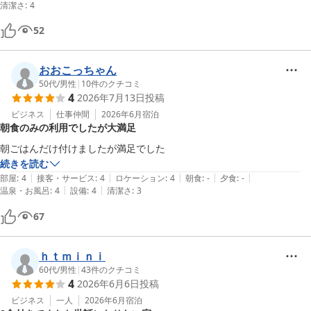
清潔さ
:
4
52
おおこっちゃん
50代
/
男性
|
10
件のクチコミ
4
2026年7月13日
投稿
ビジネス
仕事仲間
2026年6月
宿泊
朝食のみの利用でしたが大満足
朝ごはんだけ付けましたが満足でした
続きを読む
|
|
|
|
|
部屋
:
4
接客・サービス
:
4
ロケーション
:
4
朝食
:
-
夕食
:
-
|
|
温泉・お風呂
:
4
設備
:
4
清潔さ
:
3
67
ｈｔｍｉｎｉ
60代
/
男性
|
43
件のクチコミ
4
2026年6月6日
投稿
ビジネス
一人
2026年6月
宿泊