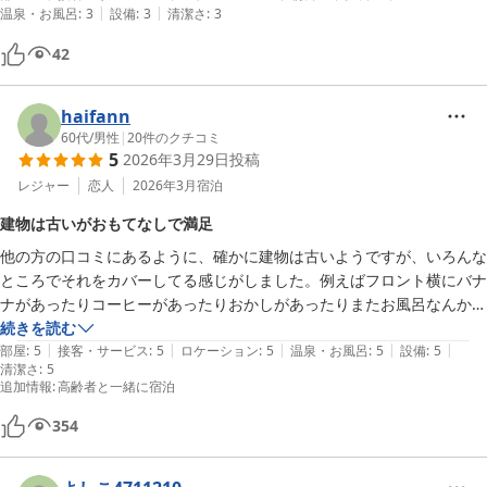
|
|
温泉・お風呂
:
3
設備
:
3
清潔さ
:
3
42
haifann
60代
/
男性
|
20
件のクチコミ
5
2026年3月29日
投稿
レジャー
恋人
2026年3月
宿泊
建物は古いがおもてなしで満足
他の方の口コミにあるように、確かに建物は古いようですが、いろんな
ところでそれをカバーしてる感じがしました。例えばフロント横にバナ
ナがあったりコーヒーがあったりおかしがあったりまたお風呂なんかも
貸切にしていただいたりと非常に満足です。また機会がありましたらお
続きを読む
|
|
|
|
|
世話になりたいと思います。どうぞよろしくお願いいたします。😊
部屋
:
5
接客・サービス
:
5
ロケーション
:
5
温泉・お風呂
:
5
設備
:
5
清潔さ
:
5
追加情報
:
高齢者と一緒に宿泊
354