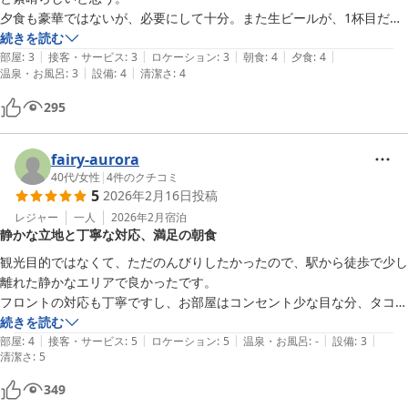
夕食も豪華ではないが、必要にして十分。また生ビールが、1杯目だけ
350円だったのもうれしい。

続きを読む
|
|
|
|
|
朝食も普通だが金額を考えれば満足だ。また、フロント前にはお菓子や
部屋
:
3
接客・サービス
:
3
ロケーション
:
3
朝食
:
4
夕食
:
4
|
|
温泉・お風呂
:
3
設備
:
4
清潔さ
:
4
バナナ、コーヒーなどが無料で

おかれているのもうれしいサービスだ。
295
fairy-aurora
40代
/
女性
|
4
件のクチコミ
5
2026年2月16日
投稿
レジャー
一人
2026年2月
宿泊
静かな立地と丁寧な対応、満足の朝食
観光目的ではなくて、ただのんびりしたかったので、駅から徒歩で少し
離れた静かなエリアで良かったです。

フロントの対応も丁寧ですし、お部屋はコンセント少な目な分、タコ足
プラグをおいてくれているので十分でした。

続きを読む
|
|
|
|
|
朝ごはんもお手頃でボリュームがあって満足です。
部屋
:
4
接客・サービス
:
5
ロケーション
:
5
温泉・お風呂
:
-
設備
:
3
清潔さ
:
5
349