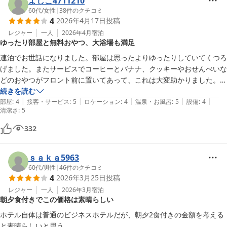
よしこ4711210
60代
/
女性
|
38
件のクチコミ
4
2026年4月17日
投稿
レジャー
一人
2026年4月
宿泊
ゆったり部屋と無料おやつ、大浴場も満足
連泊でお世話になりました。部屋は思ったよりゆったりしていてくつろ
げました。またサービスでコーヒーとバナナ、クッキーやおせんべいな
どのおやつがフロント前に置いてあって、これは大変助かりました。最
初の日は工事中で大浴場が使えませんでしたが、翌日は利用させてもら
続きを読む
|
|
|
|
|
いました。部屋のお風呂は狭いのですが、大浴場は広くてお湯もたっぷ
部屋
:
4
接客・サービス
:
5
ロケーション
:
4
温泉・お風呂
:
5
設備
:
4
清潔さ
:
5
りで気持ち良いです。女性用と男性用の時間が決まっていて、女性用の
時は鍵がかかっているのでフロントに申し出て鍵を開けてもらうという
332
システムです。

ホテルは駅から歩いたら10分ちょっとかかりますが、値段とこのサー
ｓａｋａ5963
ビスで満足です。
60代
/
男性
|
46
件のクチコミ
4
2026年3月25日
投稿
レジャー
一人
2026年3月
宿泊
朝夕食付きでこの価格は素晴らしい
ホテル自体は普通のビジネスホテルだが、朝夕2食付きの金額を考える
と素晴らしいと思う。
