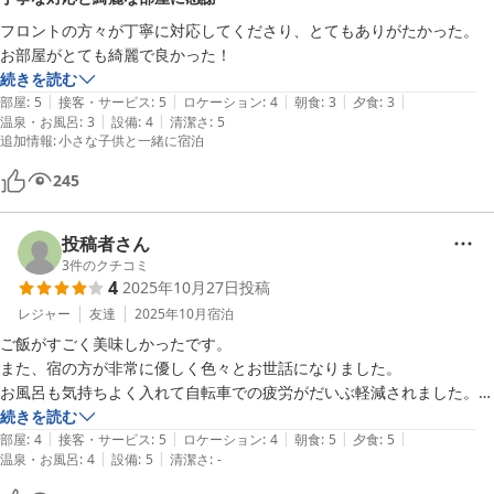
フロントの方々が丁寧に対応してくださり、とてもありがたかった。

お部屋がとても綺麗で良かった！
続きを読む
|
|
|
|
|
部屋
:
5
接客・サービス
:
5
ロケーション
:
4
朝食
:
3
夕食
:
3
|
|
温泉・お風呂
:
3
設備
:
4
清潔さ
:
5
追加情報
:
小さな子供と一緒に宿泊
245
投稿者さん
3
件のクチコミ
4
2025年10月27日
投稿
レジャー
友達
2025年10月
宿泊
ご飯がすごく美味しかったです。

また、宿の方が非常に優しく色々とお世話になりました。

お風呂も気持ちよく入れて自転車での疲労がだいぶ軽減されました。

ぜひまた泊まりたいです。
続きを読む
|
|
|
|
|
部屋
:
4
接客・サービス
:
5
ロケーション
:
4
朝食
:
5
夕食
:
5
|
|
温泉・お風呂
:
4
設備
:
5
清潔さ
:
-