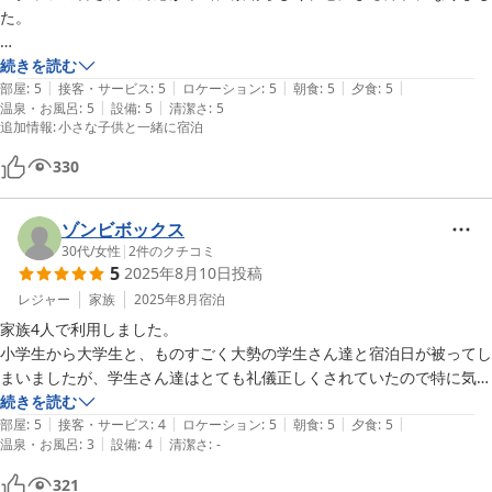
た。

夜に琵琶湖の湖畔で焚き火ができるとのことで利用したのですが、焚き
続きを読む
|
|
|
|
|
火のできる場所までわざわざ案内してくださったり、火がつきやすいよ
部屋
:
5
接客・サービス
:
5
ロケーション
:
5
朝食
:
5
夕食
:
5
|
|
温泉・お風呂
:
5
設備
:
5
清潔さ
:
5
うに松葉まで集めてきてくださったりと、とにかく親切でとても感動し
追加情報
:
小さな子供と一緒に宿泊
ました。

330
お食事もとても美味しく、食事を担当されているスタッフの方々の対応
も丁寧で心地よかったです。

ゾンビボックス
お部屋も清潔で居心地がよく、ゆっくりリラックスすることができまし
30代
/
女性
|
2
件のクチコミ
た。

5
2025年8月10日
投稿
レジャー
家族
2025年8月
宿泊
また必ず利用したいと思えるお宿です。

家族4人で利用しました。

自信をもって皆さんにオススメできます！
小学生から大学生と、ものすごく大勢の学生さん達と宿泊日が被ってし
まいましたが、学生さん達はとても礼儀正しくされていたので特に気に
なりませんでした。

続きを読む
|
|
|
|
|
BBQ中、学生さん達が音楽をかけて楽しんでいる様子に、うちの子供
部屋
:
5
接客・サービス
:
4
ロケーション
:
5
朝食
:
5
夕食
:
5
|
|
温泉・お風呂
:
3
設備
:
4
清潔さ
:
-
達も喜んでいました。

321