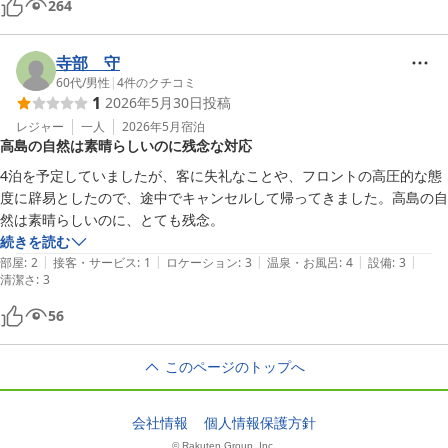
264
寺部 守
60代
/
男性
|
4
件のクチコミ
1
2026年5月30日
投稿
レジャー
一人
2026年5月
宿泊
高島の自然は素晴らしいのに残念な対応
4泊を予定していましたが、客に失礼なことや、フロントの高圧的な態
度に辟易としたので、途中でキャンセルして帰ってきました。高島の自
然は素晴らしいのに、とても残念。
続きを読む
|
|
|
|
|
部屋
:
2
接客・サービス
:
1
ロケーション
:
3
温泉・お風呂
:
4
設備
:
3
清潔さ
:
3
56
このページのトップへ
会社情報
個人情報保護方針
© Rakuten Group, Inc.