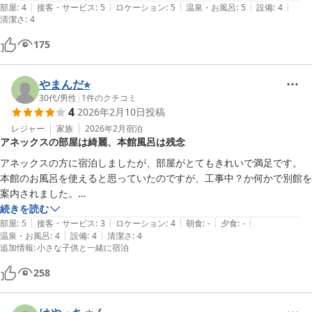
|
|
|
|
|
部屋
:
4
接客・サービス
:
5
ロケーション
:
5
温泉・お風呂
:
5
設備
:
4
清潔さ
:
4
175
やまんだ⭐︎
30代
/
男性
|
1
件のクチコミ
4
2026年2月10日
投稿
レジャー
家族
2026年2月
宿泊
アネックスの部屋は綺麗、本館風呂は残念
アネックスの方に宿泊しましたが、部屋がとてもきれいで満足です。

本館のお風呂を使えると思っていたのですが、工事中？か何かで別館を
案内されました。

本館の露天風呂を子供も楽しみにしていたので、HPにでも案内があれ
続きを読む
|
|
|
|
|
ばよかったです。
部屋
:
5
接客・サービス
:
3
ロケーション
:
4
朝食
:
-
夕食
:
-
|
|
温泉・お風呂
:
4
設備
:
4
清潔さ
:
4
追加情報
:
小さな子供と一緒に宿泊
258