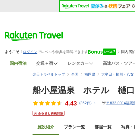
国内宿泊
交通＋宿
レンタカー
高速バス・ツア
楽天トラベルトップ
全国
福岡県
大牟田・柳川・八女
船小屋温泉 ホテル 樋口
4.43
(
352
件)
〒833-0014福
施設紹介
プラン一覧
部屋一覧
写真・動