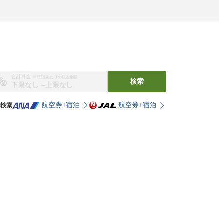
合計料金
※1部屋あたりの税込金額
検索
〜
航空券+宿泊
航空券+宿泊
で検索