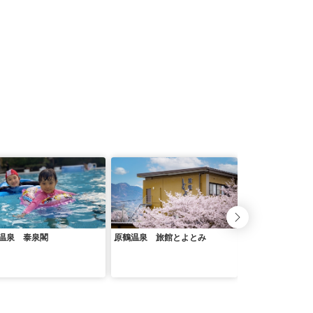
温泉 泰泉閣
原鶴温泉 旅館とよとみ
くつろぎの森 グ
女