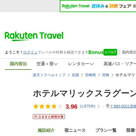
国内宿泊
交通＋宿
レンタカー
高速バス・ツア
ホテルマリ
楽天トラベルトップ
全国
宮崎県
宮崎
ホテルマリックスラグー
3.96
(
1,875
件)
〒880-0021
施設紹介
宿ニュース
プラン一覧
部屋