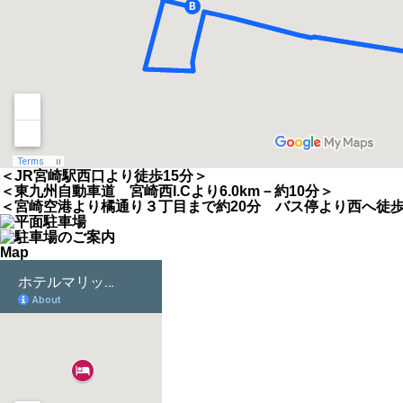
＜JR宮崎駅西口より徒歩15分＞
＜東九州自動車道 宮崎西I.Cより6.0km－約10分＞
＜宮崎空港より橘通り３丁目まで約20分 バス停より西へ徒
Map