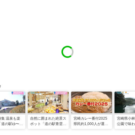
け
特集 温泉も楽
自然に囲まれた絶景ス
宮崎カレー番付2025
宮崎県小林
「道の駅ゆ〜ぱ
ポット「道の駅青雲
県民約1,000人が選ん
公園で味わ
り」（宮崎県小
橋」（宮崎県日之影
だ“本当にうまいカレ
理”と”水族
町）
ー”トップ5