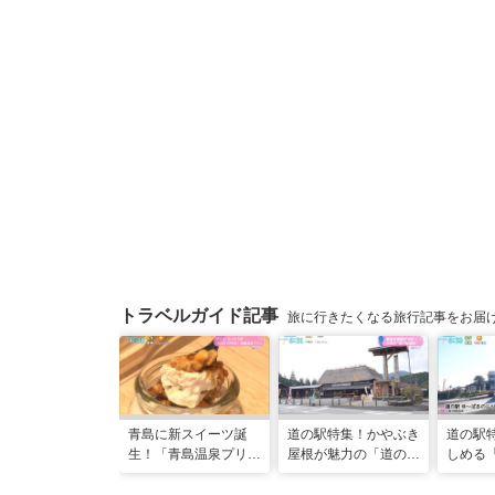
トラベルガイド記事
旅に行きたくなる旅行記事をお届
青島に新スイーツ誕
道の駅特集！かやぶき
道の駅
生！「青島温泉プリ
屋根が魅力の「道の駅
しめる
ン」「青島ういろう」
酒谷」（日南市）
るのじ
が登場！（宮崎県宮崎
林市）