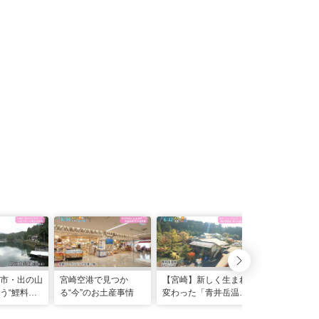
市・出の山
宮崎空港で見つか
【宮崎】新しく生まれ
日南・油津港
う“鯉料
る“今”のお土産事情
変わった「青井岳温
セットクルー
館”
泉」（都城市山之口
な夕暮れ体験
町）