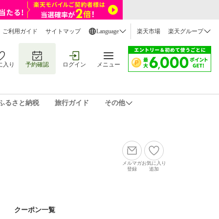
ご利用ガイド
サイトマップ
Language
楽天市場
楽天グループ
に入り
予約確認
ログイン
メニュー
ふるさと納税
旅行ガイド
その他
メルマガ
お気に入り
登録
追加
クーポン一覧