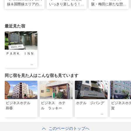
線＆国際線エリアの大
いっきり楽しもう！関
阪・梅田に新たな憩い
規模リノベーションで
西のおすすめ海水浴
スポット「うめきたの
どう変わった？
場・ビーチ18選
森」が早期オープン決
定！
最近見た宿
ＰＡＲＫ ＩＮＮ
同じ宿を見た人はこんな宿も見ています
ビジネスホテル
ビジネス ホテ
ホテル ジパング
ビジネスホ
和香
ル ラッキー
賀
このページのトップへ