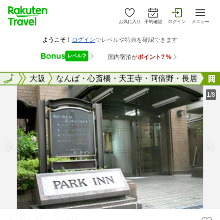
お気に入り
予約確認
ログイン
メニュー
大阪府
全国
大阪
なんば・心斎橋・天王寺・阿倍野・長居
1/8