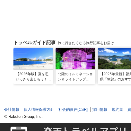
トラベルガイド記事
旅に行きたくなる旅行記事をお届け
【2026年版】夏を思
北陸のイルミネーショ
【2025年最新】福
いっきり楽しもう！関
ン＆ライトアップ
県「敦賀」のおす
西のおすすめ海水浴
2025-2026年版
観光スポット20選
場・ビーチ18選
現地スタッフ厳選
会社情報
個人情報保護方針
社会的責任[CSR]
採用情報
規約集
© Rakuten Group, Inc.