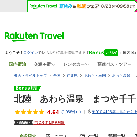
国内宿泊
交通＋宿
レンタカー
高速バス・ツアー
楽天トラベルトップ
全国
福井県
あわら・三国
あわら温泉
北陸 あわら温泉 まつや千千
4.64
(
1,968
件)
〒910-4196福井県あわら市
施設紹介
宿ニュース
プラン一覧
部屋一覧