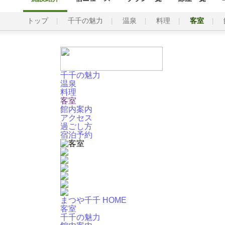
トップ
千千の魅力
温泉
料理
客室
千千の魅力
温泉
料理
客室
館内案内
アクセス
過ごし方
宿泊予約
まつや千千 HOME
客室
千千の魅力