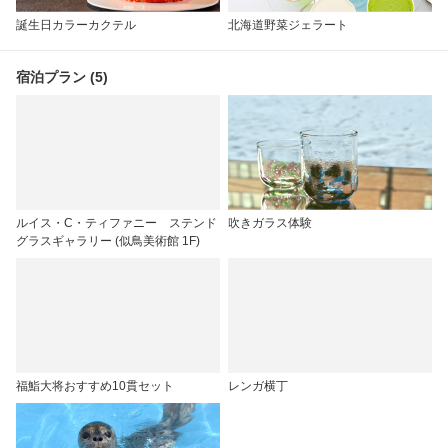
誕生日カラーカクテル
北海道野菜ジェラート
宿泊プラン (5)
ルイス・C・ティファニー ステンド
吹きガラス体験
グラスギャラリー (似鳥美術館 1F)
福鮨大将おすすめ10貫セット
レンガ横丁