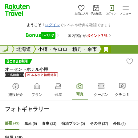
お気に入り
予約確認
ログイン
メニュー
全国
全国
北海道
小樽・キロロ・積丹・余市
オーセント
オーセントホテル小樽
写真
施設紹介
プラン
部屋
クーポン
クチコミ
フォトギャラリー
部屋 (49)
風呂 (6)
食事 (32)
宿泊プラン (5)
その他 (37)
外観 (4)
部屋 (49)