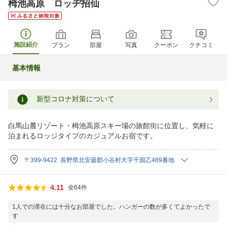
栂池高原 ロッヂ招仙
施設紹介
プラン
部屋
写真
クーポン
クチコミ
基本情報
新型コロナ対策について
白馬山麓リゾート・栂池高原スキー場の旅館街に位置し、気軽に
泊まれるロッジタイプのカジュアルお宿です。
〒399-9422 長野県北安曇郡小谷村大字千国乙489番地
4.11
全64件
1人での滞在には十分なお部屋でした。ハンガーの数が多くてよかったで
す