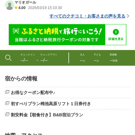
マリオガール
4.00
2026/03/19 15:10:30
すべてのクチコミ・お客さまの声を見る
チェックイン
チェックアウト
大人
子ども
部屋数
--/--
--/--
--
--
--
〜
人
人
部屋
宿からの情報
お得なクーポン配布中♪
初すべりプラン栂池高原リフト１日券付き
割安料金【朝食付き】B&B宿泊プラン