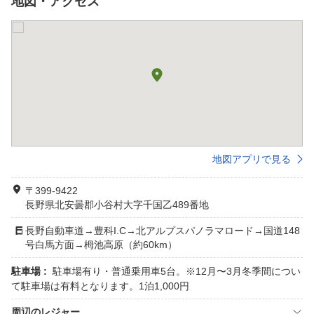
地図・アクセス
地図アプリで見る
〒399-9422
長野県北安曇郡小谷村大字千国乙489番地
長野自動車道→豊科I.C→北アルプスパノラマロード→国道148
号白馬方面→栂池高原（約60km）
駐車場 :
駐車場有り・普通乗用車5台。※12月〜3月冬季間につい
て駐車場は有料となります。1泊1,000円
周辺のレジャー