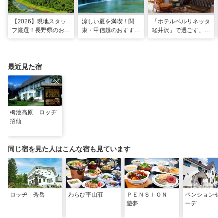
【2026】現地スタッ
涼しい夏を満喫！関
「ホテルベルリネッタ
フ厳選！長野県のおす
東・甲信越のおすすめ
軽井沢」で過ごす、ア
すめ観光スポット26
避暑地14選
ンティークに包まれる
選
優雅な休日
最近見た宿
栂池高原 ロッヂ
招仙
同じ宿を見た人はこんな宿も見ています
ロッヂ 秀岳
わらび平山荘
ＰＥＮＳＩＯＮ
ペンション
遊夢
ーデ