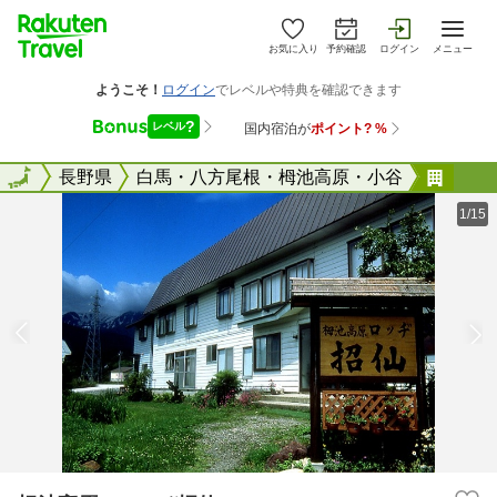
お気に入り
予約確認
ログイン
メニュー
全国
全国
長野県
白馬・八方尾根・栂池高原・小谷
栂池
1/15