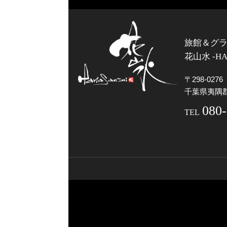
旅館＆グ
花山水 -HA
〒298-0276
千葉県夷隅郡
080
TEL