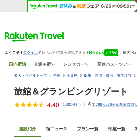
国内宿泊
交通＋宿
レンタカー
高速バス・ツアー
楽天トラベルトップ
全国
千葉県
鴨川・勝浦・御宿・養老渓谷
旅館＆グランピングリゾート 
4.40
(
1,381
件)
〒298-0276千葉県夷隅郡
施設紹介
宿ニュース
プラン一覧
部屋一覧