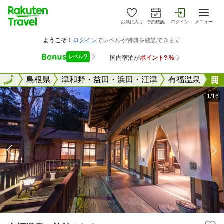
お気に入り
予約確認
ログイン
メニュー
全国
全国
島根県
津和野・益田・浜田・江津
有福温泉
1/16