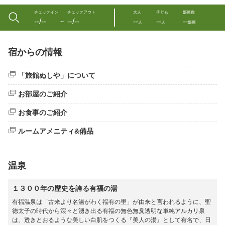
チェックイン
チェックアウト
大人
子ども
部屋数
--/--
--/--
--
--
--
〜
人
人
部屋
宿からの情報
「旅館ぬしや」について
お部屋のご紹介
お食事のご紹介
ルームアメニティ&備品
温泉
１３００年の歴史を誇る有福の湯
有福温泉は「古来より名湯がわく福有の里」が由来と言われるように、聖
徳太子の時代から滾々と湧き出る有福の無色無臭透明な単純アルカリ泉
は、透きとおるような美しい白肌をつくる『美人の湯』として有名で、日