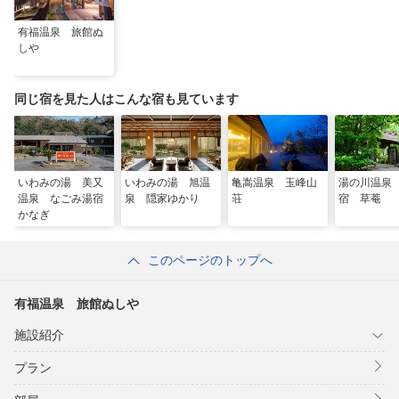
有福温泉 旅館ぬ
しや
同じ宿を見た人はこんな宿も見ています
いわみの湯 美又
いわみの湯 旭温
亀嵩温泉 玉峰山
湯の川温泉
温泉 なごみ湯宿
泉 隠家ゆかり
荘
宿 草菴
かなぎ
このページのトップへ
有福温泉 旅館ぬしや
施設紹介
プラン