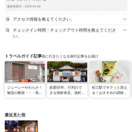
最終更新日：2025-04-28
アクセス情報を教えてください。
チェックイン時間・チェックアウト時間を教えてくださ
い。
トラベルガイド記事
旅に行きたくなる旅行記事をお届け
ジューシーやわらか！
創業65年、行列ので
松江駅でサクッと買え
魅惑の断面・・・島根
きる海鮮食堂。港町で
る！おすすめの調味料
和牛を贅沢に使ったこ
味わう海の宝石箱が贅
お土産3選！
だわりのビフカツ
沢すぎる！｜島根県松
江市
最近見た宿