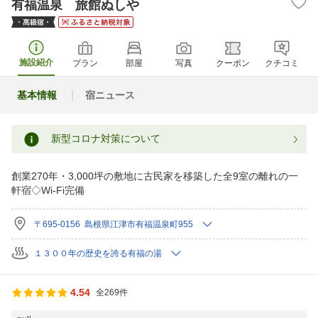
有福温泉 旅館ぬしや
施設紹介
プラン
部屋
写真
クーポン
クチコミ
基本情報
宿ニュース
新型コロナ対策について
創業270年・3,000坪の敷地に古民家を移築した全9室の離れの一
軒宿◇Wi-Fi完備
〒695-0156 島根県江津市有福温泉町955
１３００年の歴史を誇る有福の湯
4.54
全269件