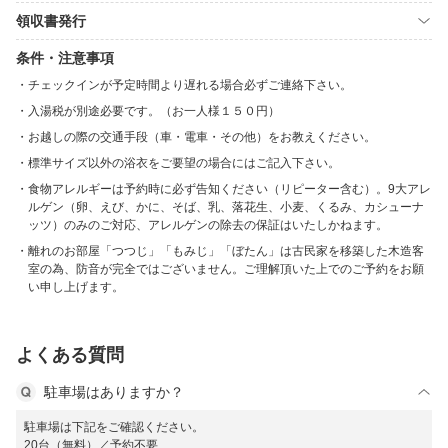
領収書発行
条件・注意事項
チェックインが予定時間より遅れる場合必ずご連絡下さい。
入湯税が別途必要です。（お一人様１５０円）
お越しの際の交通手段（車・電車・その他）をお教えください。
標準サイズ以外の浴衣をご要望の場合にはご記入下さい。
食物アレルギーは予約時に必ず告知ください（リピーター含む）。9大アレ
ルゲン（卵、えび、かに、そば、乳、落花生、小麦、くるみ、カシューナ
ッツ）のみのご対応、アレルゲンの除去の保証はいたしかねます。
離れのお部屋「つつじ」「もみじ」「ぼたん」は古民家を移築した木造客
室の為、防音が完全ではございません。ご理解頂いた上でのご予約をお願
い申し上げます。
よくある質問
駐車場はありますか？
駐車場は下記をご確認ください。
20台（無料）／予約不要