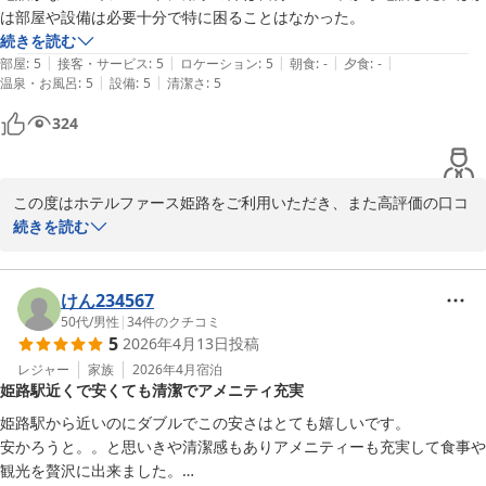
お部屋に関するご感想も含め、貴重なご意見として今後の改善の参
は部屋や設備は必要十分で特に困ることはなかった。
考とさせていただきます。

続きを読む
|
|
|
|
|
部屋
:
5
接客・サービス
:
5
ロケーション
:
5
朝食
:
-
夕食
:
-
また、周辺の飲食店やコンビニ、駅からの立地につきましても便利
|
|
温泉・お風呂
:
5
設備
:
5
清潔さ
:
5
にご利用いただけたようで安心いたしました。

324
今後もより快適にお過ごしいただけるホテルづくりに努めてまいり
ますので、また姫路にお越しの際はぜひご利用くださいませ。

この度はホテルファース姫路をご利用いただき、また高評価の口コ
心よりお待ちしております。
ミをご投稿いただき誠にありがとうございます。

続きを読む
Ｈｏｔｅｌ Ｆｏｓｓｅ姫路 ホテルファース姫路（旧：グランド
客室内に電話がなく、ご不便をおかけし申し訳ございません。フロ
ゥース姫路）
ントへのご連絡はお手数ですがお客様のスマートフォンからお願い
けん234567
2026-03-24
しております。

50代
/
男性
|
34
件のクチコミ
5
2026年4月13日
投稿
そのような中でも、お部屋や設備について「必要十分」とのお言葉
レジャー
家族
2026年4月
宿泊
姫路駅近くで安くても清潔でアメニティ充実
をいただき大変嬉しく思っております。

姫路駅から近いのにダブルでこの安さはとても嬉しいです。

また姫路へお越しの際はぜひ当ホテルをご利用ください。

安かろうと。。と思いきや清潔感もありアメニティーも充実して食事や
お客様のまたのお越しを心よりお待ちしております。
観光を贅沢に出来ました。
