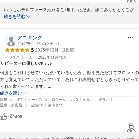
いつもホテルファース姫路をご利用いただき、誠にありがとうござ
います。

続きを読む
また、清掃状況やスタッフの対応につきまして温かいお言葉をお寄
せいただき、大変嬉しく拝見いたしました。

アニキング
建物や設備につきましては年数を重ねておりますが、快適にお過ご
50代
/
男性
|
9
件のクチコミ
5
2025年12月1日
投稿
しいただけたとのこと、何よりでございます。

特にスタッフの対応にご満足いただけたとのお言葉は、私どもにと
ビジネス
一人
2025年11月
宿泊
リピーターに優しいホテル
って大きな励みとなります。

何度もご利用させていただいているからか、顔を見ただけてフロントの
立地や価格面も含め、ご満足いただけたとのこと、ありがとうござ
方も覚えていていただいていて、あれこれ説明せずともきっちりやって
います。

くれて助かっています。

今後も清掃・サービスともにより一層努めてまいりますので、また
立地も良く、いつもいくお店とも目と鼻の先で非常に助かっています。
続きを読む
機会がございましたらぜひご利用くださいませ。

|
|
|
|
|
部屋
:
5
接客・サービス
:
5
ロケーション
:
5
朝食
:
-
夕食
:
-
|
|
温泉・お風呂
:
5
設備
:
5
清潔さ
:
5
ご投稿、誠にありがとうございました。
408
Ｈｏｔｅｌ Ｆｏｓｓｅ姫路 ホテルファース姫路（旧：グランド
ゥース姫路）
2026-01-18