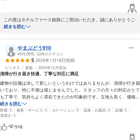
Ｈｏｔｅｌ Ｆｏｓｓｅ姫路 ホテルファース姫路（旧：グランド
ゥース姫路）
2026-04-12
この度はホテルファース姫路にご宿泊いただき、誠にありがとうご
ざいました。

続きを読む
お部屋の清潔さにつきましてお褒めのお言葉を頂戴し、大変嬉しく
思っております。

また、チェックアウト11時のサービスがお役に立てたようで何より
やまぶどう910
でございます。

40代
/
男性
|
32
件のクチコミ
5
2026年1月18日
投稿
今後も快適にお過ごしいただける環境づくりに努めてまいりますの
ビジネス
家族
2025年12月
宿泊
清掃が行き届き快適、丁寧な対応に満足
で、ぜひまたお越しくださいませ。

スタッフ一同、心よりお待ちしております。
建物や設備は決して新しいというわけではありませんが、清掃が行き届
いており、特に不便は感じませんでした。スタッフの方々の対応がとて
Ｈｏｔｅｌ Ｆｏｓｓｅ姫路 ホテルファース姫路（旧：グランド
も丁寧で、気持ちよく滞在できたのが印象的です。立地も良く、価格を
ゥース姫路）
考えると十分満足できるホテルだと思います。
続きを読む
2026-02-15
|
|
|
|
|
部屋
:
5
接客・サービス
:
5
ロケーション
:
5
温泉・お風呂
:
5
設備
:
5
清潔さ
:
5
518