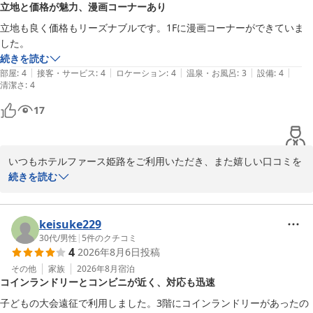
立地と価格が魅力、漫画コーナーあり
に努めてまいります。

立地も良く価格もリーズナブルです。1Fに漫画コーナーができていま
した。
これからも、お客様に安心して快適にご宿泊いただけるホテルを目
続きを読む
指し、設備管理やサービスの向上に取り組んでまいります。

|
|
|
|
|
部屋
:
4
接客・サービス
:
4
ロケーション
:
4
温泉・お風呂
:
3
設備
:
4
清潔さ
:
4
また姫路へお越しの際は、ぜひホテルファース姫路をご利用くださ
い。スタッフ一同、心よりお待ちしております。
17
ホテルファース姫路
2026-08-02
いつもホテルファース姫路をご利用いただき、また嬉しい口コミを
お寄せいただき誠にありがとうございます。

続きを読む
立地や価格についてご満足いただけたようで、大変嬉しく思いま
す。当ホテルは姫路駅や姫路城から徒歩圏内にあり、観光やビジネ
keisuke229
スの拠点として多くのお客様にご利用いただいております。

30代
/
男性
|
5
件のクチコミ
4
2026年8月6日
投稿
また、1階の漫画コーナーにもお気付きいただきありがとうござい
その他
家族
2026年8月
宿泊
コインランドリーとコンビニが近く、対応も迅速
ます。ご滞在中のひとときを、より快適にお楽しみいただけるよう
設置いたしました。お気に入りの作品は見つかりましたでしょう
子どもの大会遠征で利用しました。3階にコインランドリーがあったの