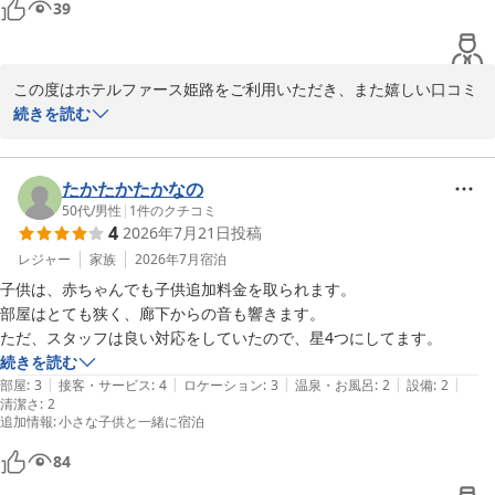
39
この度はホテルファース姫路をご利用いただき、また嬉しい口コミ
をお寄せいただき誠にありがとうございます。

続きを読む
お部屋の電子レンジやハンディミラーなどの設備にご満足いただけ
たようで、大変嬉しく思います。快適にお過ごしいただけたとのお
たかたかたかなの
言葉は、スタッフにとって何よりの励みです。

50代
/
男性
|
1
件のクチコミ
4
2026年7月21日
投稿
また、ロビーのウォーターサーバーもご活用いただきありがとうご
レジャー
家族
2026年7月
宿泊
ざいます。ご滞在中、少しでも快適にお過ごしいただけるよう設置
子供は、赤ちゃんでも子供追加料金を取られます。

しておりますので、お役に立てたようで何よりです。

部屋はとても狭く、廊下からの音も響きます。

ただ、スタッフは良い対応をしていたので、星4つにしてます。
これからも、お客様に便利で快適なご滞在を提供できるよう、設備
続きを読む
やサービスの充実に努めてまいります。

|
|
|
|
|
部屋
:
3
接客・サービス
:
4
ロケーション
:
3
温泉・お風呂
:
2
設備
:
2
清潔さ
:
2
追加情報
:
小さな子供と一緒に宿泊
また姫路へお越しの際は、ぜひホテルファース姫路をご利用くださ
い。スタッフ一同、心よりお待ちしております
84
ホテルファース姫路