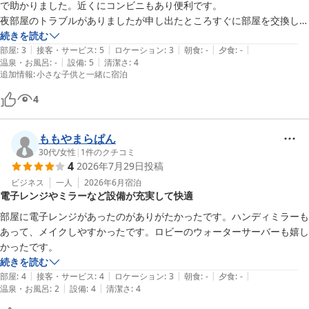
か。

で助かりました。近くにコンビニもあり便利です。

夜部屋のトラブルがありましたが申し出たところすぐに部屋を交換して
これからも、お客様に快適でご満足いただけるホテルを目指し、サ
もらえました。その時のスタッフの対応も良かったです。
続きを読む
ービスの向上に努めてまいります。

|
|
|
|
|
部屋
:
3
接客・サービス
:
5
ロケーション
:
3
朝食
:
-
夕食
:
-
|
|
温泉・お風呂
:
-
設備
:
5
清潔さ
:
4
追加情報
:
小さな子供と一緒に宿泊
また姫路へお越しの際は、ぜひホテルファース姫路をご利用くださ
い。スタッフ一同、心よりお待ちしております。
4
ホテルファース姫路
2026-08-02
ももやまらぱん
30代
/
女性
|
1
件のクチコミ
4
2026年7月29日
投稿
ビジネス
一人
2026年6月
宿泊
電子レンジやミラーなど設備が充実して快適
部屋に電子レンジがあったのがありがたかったです。ハンディミラーも
あって、メイクしやすかったです。ロビーのウォーターサーバーも嬉し
かったです。
続きを読む
|
|
|
|
|
部屋
:
4
接客・サービス
:
4
ロケーション
:
3
朝食
:
-
夕食
:
-
|
|
温泉・お風呂
:
2
設備
:
4
清潔さ
:
4