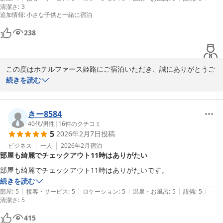
ゥース姫路）
清潔さ
:
3
追加情報
2026-04-30
:
小さな子供と一緒に宿泊
238
この度はホテルファース姫路にご宿泊いただき、誠にありがとうご
ざいました。

続きを読む
また、嬉しいご感想をお寄せいただき重ねて御礼申し上げます。

当館は姫路城や駅からも近く、周辺にはコンビニもあるため、観光
きー8584
や短期滞在のお客様に便利にご利用いただける立地となっておりま
40代
/
男性
|
16
件のクチコミ
5
2026年2月7日
投稿
す。ご家族でのご滞在において、素泊まりでも快適にお過ごしいた
だけたとのことで大変嬉しく思います。

ビジネス
一人
2026年2月
宿泊
部屋も綺麗でチェックアウト11時はありがたい
お部屋や設備につきましてはコンパクトな造りではございますが、
今後も快適にお過ごしいただけるよう努めてまいります。

続きを読む
|
|
|
|
|
部屋
:
5
接客・サービス
:
5
ロケーション
:
5
温泉・お風呂
:
5
設備
:
5
清潔さ
また姫路にお越しの際は、ぜひ当館をご利用くださいませ。

:
5
スタッフ一同、心よりお待ちしております。
415