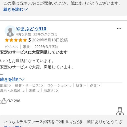
この度は当ホテルにご宿泊いただき、誠にありがとうございます。

2026-07-24
続きを読む
ご滞在中、大きなご不便なくお過ごしいただけたとのこと、安堵し
ております。

やまぶどう910
しかしながら、冷蔵庫内に前のお客様のお忘れ物が残っていたとの
40代
/
男性
|
32
件のクチコミ
5
2026年5月18日
投稿
こと、誠に申し訳ございませんでした。本来であれば清掃時および
客室点検時に確認すべき事項であり、確認が行き届いておりません
ビジネス
家族
2026年3月
宿泊
安定のサービスに大変満足しています
でしたことを深くお詫び申し上げます。

いつもお世話になっています。

いただいたご指摘を真摯に受け止め、清掃後の確認体制を見直し、
安定のサービスで大変、満足しています。

再発防止に努めてまいります。

またお世話になります。

続きを読む
この度は貴重なご意見をお寄せいただき、ありがとうございまし
|
|
|
|
|
よろしくお願いします。
部屋
:
5
接客・サービス
:
5
ロケーション
:
5
朝食
:
-
夕食
:
-
た。今後もお客様に快適にお過ごしいただけるホテルを目指し、サ
|
|
温泉・お風呂
:
5
設備
:
5
清潔さ
:
5
ービス向上に取り組んでまいります。
296
Ｈｏｔｅｌ Ｆｏｓｓｅ姫路 ホテルファース姫路（旧：グランド
ゥース姫路）
2026-06-03
いつもホテルファース姫路をご利用いただき、誠にありがとうござ