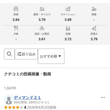
部屋
接客・サービス
ロケーション
朝食
3.84
3.79
3.89
-
夕食
温泉・お風呂
設備
清潔さ
-
3.61
3.72
3.79
絞り込み
おすすめ順
クチコミの投稿画像・動画
1,047
件
ディマンド２１
50代
/
男性
|
26
件のクチコミ
4
2026年8月2日
投稿