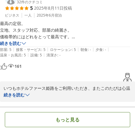
したこと、深くお詫び申し上げます。

32
件のクチコミ
5
2025年8月11日
投稿
今後は清掃時の確認を一層徹底し、快適にお過ごしいただける環境
づくりに努めてまいります。

ビジネス
一人
2025年6月
宿泊
また姫路へお越しの際は、ぜひ当館をご利用くださいませ。
最高の定宿。

立地、スタッフ対応、部屋の綺麗さ。

2025-10-23
価格帯的にはどれをとって最高です。

続きを読む
|
|
|
|
|
そりゃーホテル自体はそれなり古さは感じますよ？

部屋
:
5
接客・サービス
:
5
ロケーション
:
5
朝食
:
-
夕食
:
-
|
|
温泉・お風呂
:
5
設備
:
5
清潔さ
:
-
だけど昨今のホテル価格上昇を考えると、こちらのホテルは頑張ってら
161
っしゃる様に思います！

それにビジネス利用者としては有る程度どのタイミングでも予約でき
いつもホテルファース姫路をご利用いただき、またこのたびは心温
て、価格も想定できる範囲内で済む安心感。

まるお言葉をお寄せくださり、誠にありがとうございます。

続きを読む
本当にいつも助かります。

立地やスタッフの対応、客室の清潔さについてお褒めいただき、大
これからもよろしくお願いします。
変光栄に存じます。建物の年数につきましては否めませんが、その
もっと見る
分日々の清掃や設備管理を通じて、快適にお過ごしいただける環境
づくりに努めております。
