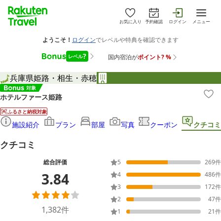
お気に入り
予約確認
ログイン
メニュー
兵庫県
姫路・相生・赤穂
ホテルファース姫路
ふるさと納税対象
施設紹介
プラン
部屋
写真
クーポン
クチコミ
クチコミ
総合評価
5
269
件
3.84
4
486
件
3
172
件
2
47
件
1,382
件
1
21
件