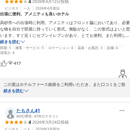
4
2026年4月12日
投稿
ぜひ、またの機会に当ホテルをご利用いただけますと幸いです。お
ビジネス
一人
2026年4月
宿泊
出張に便利、アメニティも良いホテル
客様のまたのお越しをスタッフ一同、心よりお待ち申し上げており
ます。

高砂市への出張時に利用。アメニティはフロント脇においてあり、必要
な物を自分で部屋に持っていく形式。無駄がなく、この形式はよいと思
次回のご予約の際、もしご不明な点がございましたら、お気軽にお
います。すぐ近くにセブンイレブンがあり、とても便利。また利用した
問い合わせください。今回いただいたお声は、今後の予約システム
いと思います。
続きを読む
等の改善の参考にさせていただきます。

|
|
|
|
|
部屋
:
5
接客・サービス
:
5
ロケーション
:
4
温泉・お風呂
:
3
設備
:
4
清潔さ
:
4
またお会いできる日を楽しみにしております。
417
ホテルファース姫路
2026-07-24
この度はホテルファース姫路をご利用いただき、また口コミをご投
稿いただき誠にありがとうございます。

続きを読む
高砂市へのご出張の際に当ホテルをお選びいただき、嬉しく思って
おります。

たもさん41
また、アメニティのセルフサービス方式についてご理解いただき、
40代
/
男性
|
47
件のクチコミ
4
2026年3月24日
投稿
「無駄がなく良い」とのお言葉を頂戴し大変嬉しく思います。

ビジネス
一人
2026年3月
宿泊