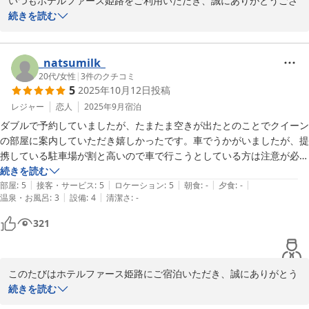
いつもホテルファース姫路をご利用いただき、誠にありがとうござ
います。

続きを読む
また、スタッフの対応につきまして温かいお言葉をいただき、大変
嬉しく拝読いたしました。

_natsumilk_
お客様のお顔を拝見すると、私どもも自然と「お帰りなさい」とい
20代
/
女性
|
3
件のクチコミ
5
2025年10月12日
投稿
う気持ちになり、

また快適にお過ごしいただけるようご案内させていただいておりま
レジャー
恋人
2025年9月
宿泊
す。

ダブルで予約していましたが、たまたま空きが出たとのことでクイーン
そのように感じていただけたことは、スタッフにとって何よりの励
の部屋に案内していただき嬉しかったです。車でうかがいましたが、提
みでございます。

携している駐車場が割と高いので車で行こうとしている方は注意が必要
かもしれません。姫路はコインパーキングどこも高かったので仕方ない
続きを読む
また、立地の面でもご滞在のお役に立てているようで安心いたしま
|
|
|
|
|
ですが…。
部屋
:
5
接客・サービス
:
5
ロケーション
:
5
朝食
:
-
夕食
:
-
した。

|
|
温泉・お風呂
:
3
設備
:
4
清潔さ
:
-
いつもご利用されるお店にも近く、便利にお過ごしいただけており
321
ましたら幸いです。

今後も変わらず気持ち良くご滞在いただけるよう、スタッフ一同努
めてまいります。

このたびはホテルファース姫路にご宿泊いただき、誠にありがとう
またお越しいただける日を心よりお待ち申し上げております。
ございます。

続きを読む
お部屋のアップグレードにご満足いただけたようで、大変うれしく