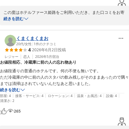
2026-08-02
この度はホテルファース姫路をご利用いただき、また口コミをお寄
せいただき誠にありがとうございます。

続きを読む
スタッフの対応についてお褒めのお言葉をいただき、また星4つの
評価をいただけたこと、大変嬉しく思います。

くまくまくまお
20代
/
女性
|
1
件のクチコミ
4
2026年6月2日
投稿
一方で、お部屋の広さや廊下からの音について、ご不快な思いをお
かけし申し訳ございません。いただいたご意見は、今後のサービス
レジャー
恋人
2026年5月
宿泊
お値段相応、冷蔵庫に前の人の忘れ物あり
改善の参考とさせていただきます。

お値段通りの普通のホテルです。何の不便も無いです。

なお、お子様の料金につきましては、ご予約いただいたプランが
ただ冷蔵庫の中に前の人のスタバの飲み残しがそのままあったので隅々
「添い寝1名様無料」のプランとなっており、2名様以上の添い寝の
までは清掃はされていないんだなあと思いました。
場合は、1名様につき1,500円を現地で頂戴する旨をプラン内容に記
続きを読む
載しております。ご理解いただけますと幸いです。

|
|
|
|
|
部屋
:
4
接客・サービス
:
4
ロケーション
:
4
温泉・お風呂
:
4
設備
:
4
清潔さ
:
2
今後もより快適にお過ごしいただけるホテルを目指してまいりま
265
す。また機会がございましたら、ぜひホテルファース姫路をご利用
ください。
ホテルファース姫路