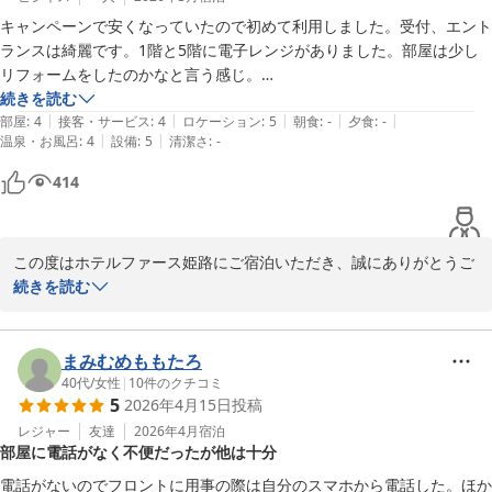
立地や近隣のコンビニエンスストアにつきましても、便利にご利用
キャンペーンで安くなっていたので初めて利用しました。受付、エント
いただけたようで安心いたしました。

ランスは綺麗です。1階と5階に電子レンジがありました。部屋は少し
リフォームをしたのかなと言う感じ。

また姫路へお越しの際はぜひ当ホテルをご利用くださいませ。

立地は近くにご飯屋さんとか飲み屋さんがあります。セブンイレブンも
続きを読む
お客様のまたのお越しを心よりお待ちしております。
|
|
|
|
|
あります。駅から近いので便利です。
部屋
:
4
接客・サービス
:
4
ロケーション
:
5
朝食
:
-
夕食
:
-
|
|
温泉・お風呂
:
4
設備
:
5
清潔さ
:
-
Ｈｏｔｅｌ Ｆｏｓｓｅ姫路 ホテルファース姫路（旧：グランド
ゥース姫路）
414
2026-04-30
この度はホテルファース姫路にご宿泊いただき、誠にありがとうご
ざいます。

続きを読む
数あるホテルの中から、キャンペーンをきっかけに当ホテルをお選
びいただきましたこと、重ねて御礼申し上げます。

まみむめももたろ
40代
/
女性
|
10
件のクチコミ
5
2026年4月15日
投稿
受付やエントランスにつきましてお褒めのお言葉をいただき、あり
がとうございます。また、館内設備や電子レンジにつきましてもご
レジャー
友達
2026年4月
宿泊
部屋に電話がなく不便だったが他は十分
活用いただけたようで嬉しく存じます。

電話がないのでフロントに用事の際は自分のスマホから電話した。ほか