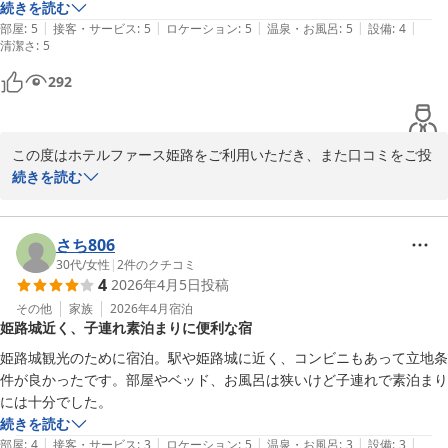
姫路に来た際はまた是非利用させていただきます。
続きを読む
Ｈｏｔｅｌ Ｆｏｓｓｅ姫路 ホテルファース姫路（旧：グランド
|
|
|
|
|
部屋
:
5
接客・サービス
:
5
ロケーション
:
5
温泉・お風呂
:
5
設備
:
4
ゥース姫路）
清潔さ
:
5
2026-04-30
292
この度はホテルファース姫路をご利用いただき、また口コミをご投
稿いただき誠にありがとうございます。

続きを読む
姫路駅からの立地や料金、客室の清潔さ、アメニティにつきまして
ご満足いただけたようで大変嬉しく思っております。

さち806
「また利用したい」とのお言葉はスタッフにとって何よりの励みで
30代
/
女性
|
2
件のクチコミ
4
2026年4月5日
投稿
ございます。

その他
家族
2026年4月
宿泊
姫路城近く、子連れ素泊まりに便利な宿
今後も快適にお過ごしいただけるホテルを目指してまいります。

また姫路へお越しの際はぜひ当ホテルをご利用くださいませ。

姫路城観光のために宿泊。駅や姫路城に近く、コンビニもあって立地条
件が良かったです。部屋やベッド、お風呂は狭いけど子連れで素泊まり
お客様のまたのお越しを心よりお待ちしております。
続きを読む
Ｈｏｔｅｌ Ｆｏｓｓｅ姫路 ホテルファース姫路（旧：グランド
|
|
|
|
|
部屋
:
4
接客・サービス
:
3
ロケーション
:
5
温泉・お風呂
:
3
設備
:
3