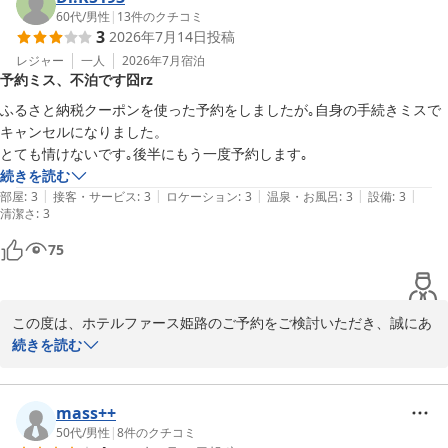
60代
/
男性
|
13
件のクチコミ
3
2026年7月14日
投稿
これからも快適にお過ごしいただけるホテルづくりに努めてまいり
ますので、姫路にお越しの際はぜひまたご利用くださいませ。

レジャー
一人
2026年7月
宿泊
予約ミス、不泊です囧rz
スタッフ一同、心よりお待ちしております。
ふるさと納税クーポンを使った予約をしましたが｡自身の手続きミスで
キャンセルになりました。

Ｈｏｔｅｌ Ｆｏｓｓｅ姫路 ホテルファース姫路（旧：グランド
とても情けないです｡後半にもう一度予約します｡
ゥース姫路）
続きを読む
2026-05-13
|
|
|
|
|
部屋
:
3
接客・サービス
:
3
ロケーション
:
3
温泉・お風呂
:
3
設備
:
3
清潔さ
:
3
75
この度は、ホテルファース姫路のご予約をご検討いただき、誠にあ
りがとうございます。

続きを読む
せっかくのご予約の機会に、そのようなご事情があったとのこと、
心中お察しいたします。ふるさと納税クーポンにつきましても、ご
mass++
期待に沿えず残念でございます。

50代
/
男性
|
8
件のクチコミ