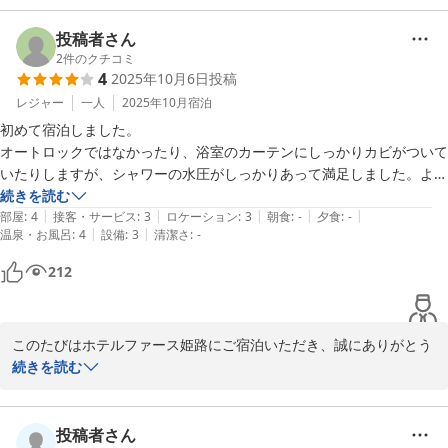
Ｈｏｔｅｌ Ｆｏｓｓｅ姫路 ホテルファース姫路（旧：グランド
思います。

ゥース姫路）
また、駐車場につきまして貴重なご意見をお寄せいただきありがと
投稿者さん
2025-12-08
うございます。

2
件のクチコミ
4
2025年10月6日
投稿
姫路駅周辺は繁華街に位置しているため、近隣のコインパーキング
料金がやや高めとなっておりますが、今後もできる限りご案内しや
レジャー
一人
2025年10月
宿泊
すい駐車場情報の充実に努めてまいります。

初めて宿泊しました。

また姫路にお越しの際は、ぜひ当館をご利用くださいませ。
オートロックではなかったり、浴室のカーテンにしっかりカビがついて
いたりしますが、シャワーの水圧がしっかりあって満足しました。よく
2025-10-23
ある狭い場所ではなく見やすい所に姿見があるのも便利でした。

続きを読む
|
|
|
|
|
駅から遠くないし、コンビニも近いので、また機会があれば宿泊したい
部屋
:
4
接客・サービス
:
3
ロケーション
:
3
朝食
:
-
夕食
:
-
|
|
温泉・お風呂
:
4
設備
:
3
清潔さ
:
-
です。
212
このたびはホテルファース姫路にご宿泊いただき、誠にありがとう
ございます。

続きを読む
また、お部屋設備や立地面につきましてご満足いただけたご様子を
伺い、大変うれしく存じます。

一方で、浴室カーテンの清掃不備によりご不快な思いをおかけしま
投稿者さん