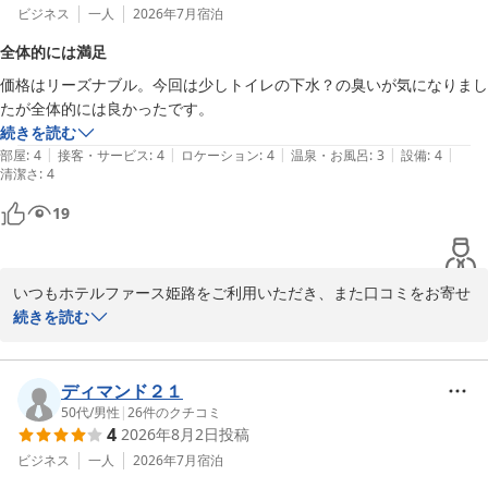
ビジネス
一人
2026年7月
宿泊
全体的には満足
価格はリーズナブル。今回は少しトイレの下水？の臭いが気になりまし
たが全体的には良かったです。
続きを読む
|
|
|
|
|
部屋
:
4
接客・サービス
:
4
ロケーション
:
4
温泉・お風呂
:
3
設備
:
4
清潔さ
:
4
19
いつもホテルファース姫路をご利用いただき、また口コミをお寄せ
いただき誠にありがとうございます。

続きを読む
価格についてご満足いただき、「全体的には良かった」とのお言葉
を頂戴し、大変嬉しく思います。

ディマンド２１
50代
/
男性
|
26
件のクチコミ
4
2026年8月2日
投稿
一方で、トイレの臭いにつきましては、ご不快な思いをおかけし申
し訳ございませんでした。ご指摘を真摯に受け止め、排水設備を含
ビジネス
一人
2026年7月
宿泊
めた点検・確認を行い、快適にお過ごしいただける客室環境の維持