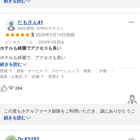
います。

続きを読む
また、安定したサービスとのお言葉をいただき、大変嬉しく拝見い
たしました。

たもさん41
今後もご期待にお応えできるよう、スタッフ一同努めてまいりま
40代
/
男性
|
47
件のクチコミ
5
2026年5月13日
投稿
す。

次回お会いできる日を心よりお待ちしております。

ビジネス
一人
2026年3月
宿泊
ホテルも綺麗でアクセスも良い
今後ともどうぞよろしくお願いいたします。
Ｈｏｔｅｌ Ｆｏｓｓｅ姫路 ホテルファース姫路（旧：グランド
続きを読む
ゥース姫路）
|
|
|
|
|
部屋
:
5
接客・サービス
:
5
ロケーション
:
5
朝食
:
-
夕食
:
-
2026-05-19
|
|
温泉・お風呂
:
5
設備
:
5
清潔さ
:
5
284
この度もホテルファース姫路をご利用いただき、誠にありがとうご
ざいます。

続きを読む
ホテルの清潔さやアクセスの良さについてお褒めのお言葉をいただ
き、大変嬉しく存じます。

Dr.K5193