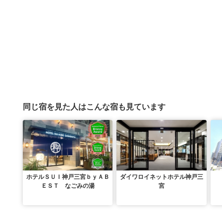
同じ宿を見た人はこんな宿も見ています
ホテルＳＵＩ神戸三宮ｂｙＡＢ
ダイワロイネットホテル神戸三
ＥＳＴ なごみの湯
宮