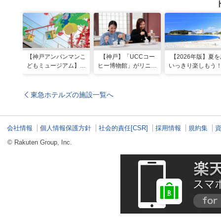
【神戸アンパンマンこ
【神戸】「UCCコー
【2026年版】夏を
どもミュージアム】夏
ヒー博物館」がリニュ
いっきり楽しもう
季限定「水あそびひろ
ーアル！完全予約制で
西のおすすめ海水
ば」がオープン！びし
体験満載
場・ビーチ18選
ょ濡れになって暑さを
東急ホテルズの施設一覧へ
ふき飛ばそう
会社情報
個人情報保護方針
社会的責任[CSR]
採用情報
規約集
© Rakuten Group, Inc.