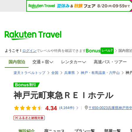
国内宿泊
交通＋宿
レンタカー
高速バス・ツアー
神
楽天トラベルトップ
全国
兵庫県
神戸・有馬温泉・六甲山
神戸元町東急ＲＥＩホテル
4.34
(
4,164
件)
〒650-0023兵庫県神戸市中
施設紹介
宿ニュース
プラン一覧
部屋一覧