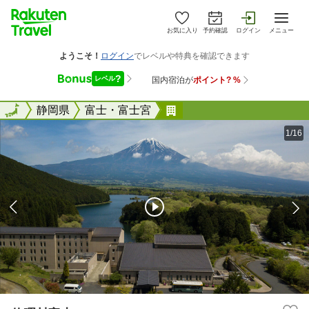
お気に入り
予約確認
ログイン
メニュー
全国
全国
静岡県
富士・富士宮
休暇村富士
1/16