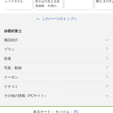
レークホテル
富士山の見える温
栖(ときのす
泉旅館 大池ホテ
ル
このページのトップへ
休暇村富士
施設紹介
プラン
部屋
写真・動画
クーポン
クチコミ
その他の情報（PCサイト）
表示モード：
モバイル
PC