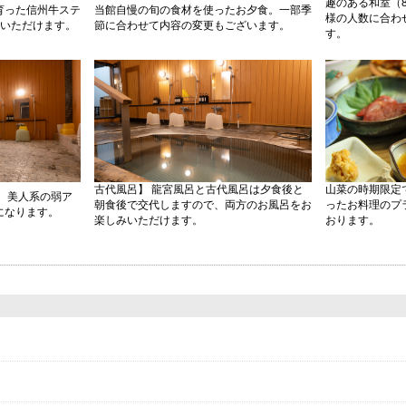
趣のある和室（8
育った信州牛ステ
当館自慢の旬の食材を使ったお夕食。一部季
様の人数に合わ
みいただけます。
節に合わせて内容の変更もございます。
す。
古代風呂】 龍宮風呂と古代風呂は夕食後と
山菜の時期限定
。美人系の弱ア
朝食後で交代しますので、両方のお風呂をお
ったお料理のプ
になります。
楽しみいただけます。
おります。