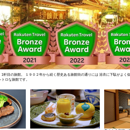
1軒目の旅館。 １９０２年から続く歴史ある旅館街の通りには 浴衣に下駄がよく似
レトロな旅館です。