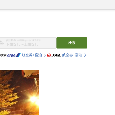
合計料金
※1部屋あたりの税込金額
検索
〜
航空券+宿泊
航空券+宿泊
で検索