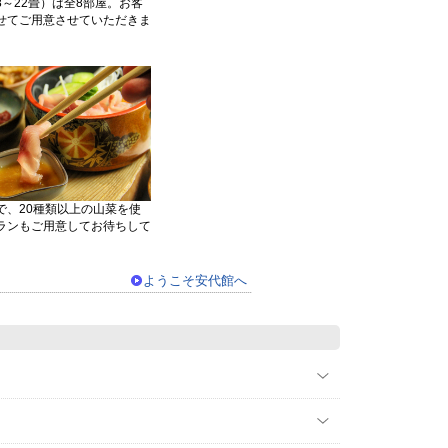
～22畳）は全8部屋。お客
せてご用意させていただきま
で、20種類以上の山菜を使
ランもご用意してお待ちして
ようこそ安代館へ