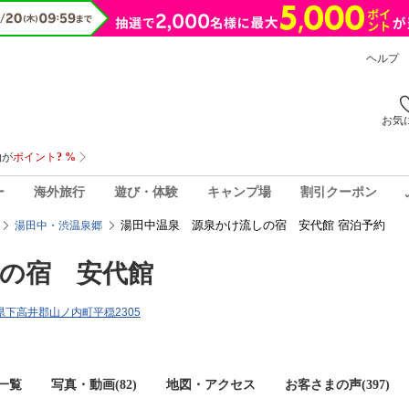
ヘルプ
お気
ー
海外旅行
遊び・体験
キャンプ場
割引クーポン
湯田中温泉 源泉かけ流しの宿 安代館 宿泊予約
湯田中・渋温泉郷
の宿 安代館
長野県下高井郡山ノ内町平穏2305
一覧
写真・動画(82)
地図・アクセス
お客さまの声(
397
)