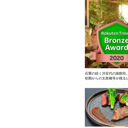
石畳の続く渋安代の旅館街。
初期からの太鼓橋等が残る