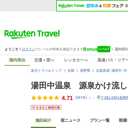
国内宿泊
交通＋宿
レンタカー
高速バス・ツア
楽天トラベルトップ
全国
長野県
志賀高原･湯田中･渋
湯田中温泉 源泉かけ流し
4.71
(
397
件)
〒381-0401
施設紹介
宿ニュース
プラン一覧
部屋