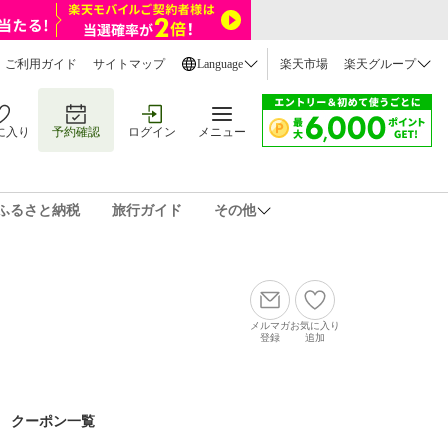
ご利用ガイド
サイトマップ
Language
楽天市場
楽天グループ
に入り
予約確認
ログイン
メニュー
ふるさと納税
旅行ガイド
その他
メルマガ
お気に入り
登録
追加
クーポン一覧