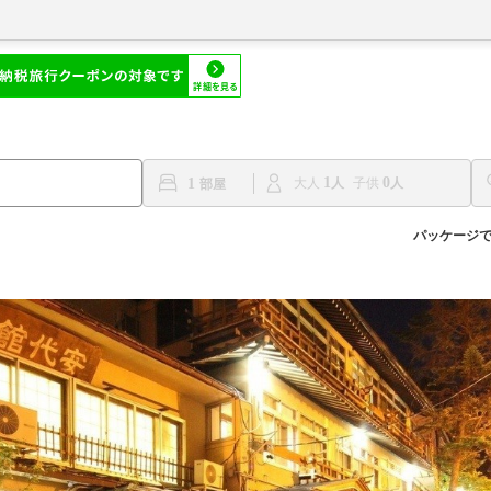
1
0
1
大人
子供
パッケージ