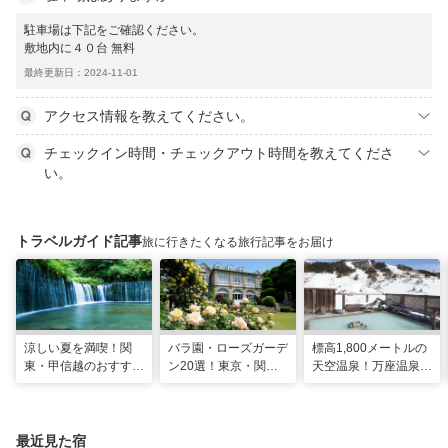
駐車場は下記をご確認ください。
敷地内に４０台 無料
最終更新日：2024-11-01
アクセス情報を教えてください。
チェックイン時間・チェックアウト時間を教えてくださ
い。
トラベルガイド記事
旅に行きたくなる旅行記事をお届け
涼しい夏を満喫！関
バラ園・ローズガーデ
標高1,800メートルの
東・甲信越のおすすめ
ン20選！東京・関東
天空温泉！万座温泉
避暑地14選
の名所をご紹介
日進舘の絶景風呂と充
実プログラムで心身を
整える
最近見た宿