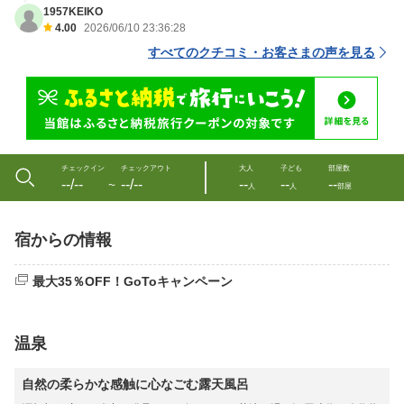
1957KEIKO
4.00
2026/06/10 23:36:28
すべてのクチコミ・お客さまの声を見る
チェックイン
チェックアウト
大人
子ども
部屋数
--/--
--/--
--
--
--
〜
人
人
部屋
宿からの情報
最大35％OFF！GoToキャンペーン
温泉
自然の柔らかな感触に心なごむ露天風呂