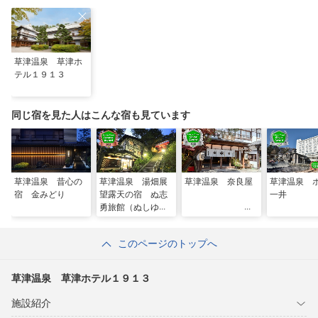
草津温泉 草津ホ
テル１９１３
同じ宿を見た人はこんな宿も見ています
草津温泉 昔心の
草津温泉 湯畑展
草津温泉 奈良屋
草津温泉 
宿 金みどり
望露天の宿 ぬ志
一井
勇旅館（ぬしゆう
りょかん）
このページのトップへ
草津温泉 草津ホテル１９１３
施設紹介