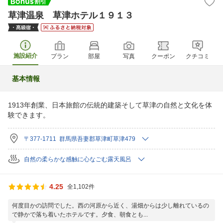
草津温泉 草津ホテル１９１３
施設紹介
プラン
部屋
写真
クーポン
クチコミ
基本情報
1913年創業、日本旅館の伝統的建築そして草津の自然と文化を体
験できます。
〒377-1711 群馬県吾妻郡草津町草津479
自然の柔らかな感触に心なごむ露天風呂
4.25
全1,102件
何度目かの訪問でした。西の河原から近く、湯畑からは少し離れているの
で静かで落ち着いたホテルです。夕食、朝食とも...