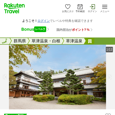
お気に入り
予約確認
ログイン
メニュー
全国
全国
群馬県
草津温泉・白根
草津温泉
草津温泉 
1/12