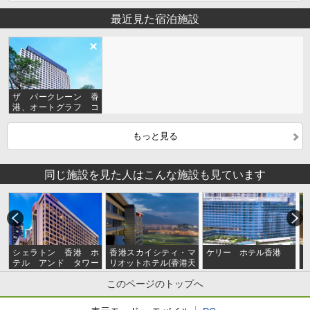
最近見た宿泊施設
ザ パークレーン 香
港、オートグラフ コ
レクション(柏寧酒店，
傲途格精選)
もっと見る
同じ施設を見た人はこんな施設も見ています
シェラトン 香港 ホ
香港スカイシティ・マ
ケリー ホテル香港
テル アンド タワー
リオットホテル(香港天
ズ(香港喜来登酒店)
際萬豪酒店)
酒
このページのトップへ