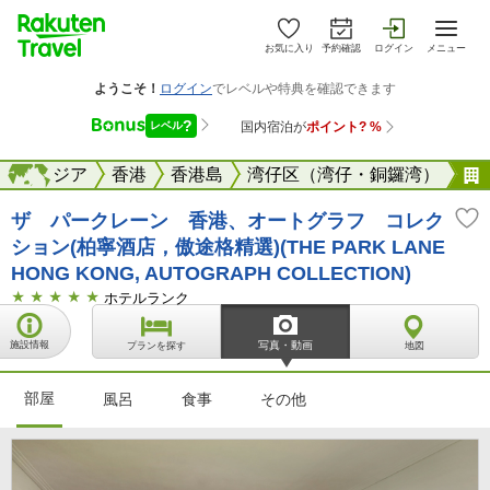
お気に入り
予約確認
ログイン
メニュー
海外
アジア
海外
香港
香港島
湾仔区（湾仔・銅鑼湾）
ザ パークレーン 香港、オートグラフ コレク
ション(柏寧酒店，傲途格精選)(THE PARK LANE
HONG KONG, AUTOGRAPH COLLECTION)
ホテルランク
施設情報
写真・動画
プランを探す
地図
部屋
風呂
食事
その他