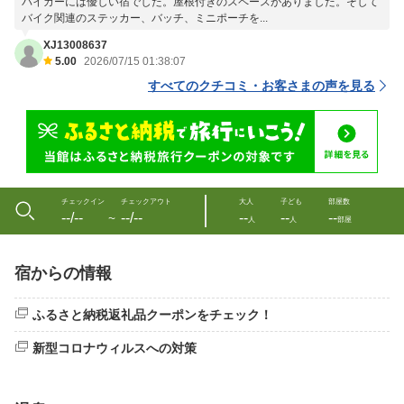
バイカーには優しい宿でした。屋根付きのスペースがありました。そして
バイク関連のステッカー、バッチ、ミニポーチを...
XJ13008637
5.00
2026/07/15 01:38:07
すべてのクチコミ・お客さまの声を見る
チェックイン
チェックアウト
大人
子ども
部屋数
--/--
--/--
--
--
--
〜
人
人
部屋
宿からの情報
ふるさと納税返礼品クーポンをチェック！​
新型コロナウィルスへの対策