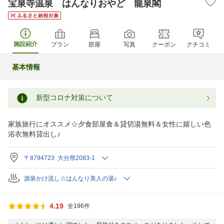
宝泉寺温泉 はんなりおやど 龍泉閣
施設紹介
プラン
部屋
写真
クーポン
クチコミ
基本情報
新型コロナ対策について
家族旅行にオススメ☆夕食部屋食＆貸切湯無料＆女性に嬉しい色
浴衣無料貸出し♪
〒8794723 大分県2083-1
源泉かけ流し☆はんなり美人の湯♪
4.19
全196件