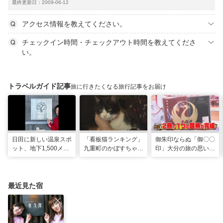
最終更新日：2009-06-12
アクセス情報を教えてください。
チェックイン時間・チェックアウト時間を教えてくださ
い。
トラベルガイド記事
旅に行きたくなる旅行記事をお届け
日田に新しい温泉スポ
「看板猫ランキング」
御朱印ならぬ「御〇〇
ット、地下1,500メー
九重町のかぼすちゃ
印」大分の旅の思い出
トルから沸く大地の恵
ん、悲願の全国2位に
のコレクション
み
最近見た宿