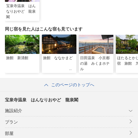
宝泉寺温泉 はん
なりおやど 龍泉
閣
同じ宿を見た人はこんな宿も見ています
旅館 新清館
旅館 ななかまど
日田温泉 小京都
ほたるとか
の湯 みくまホテ
宿 旅館 
ル
このページのトップへ
宝泉寺温泉 はんなりおやど 龍泉閣
施設紹介
プラン
部屋