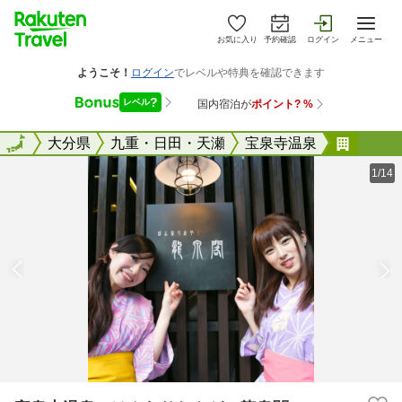
お気に入り
予約確認
ログイン
メニュー
全国
全国
大分県
九重・日田・天瀬
宝泉寺温泉
宝泉寺
1/14