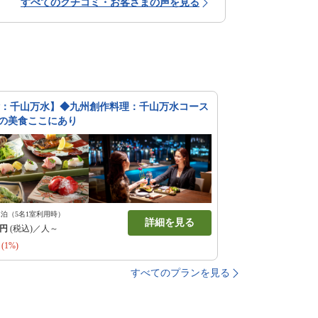
すべてのクチコミ・お客さまの声を見る
付：千山万水】◆九州創作料理：千山万水コース
崎の美食ここにあり
1泊（5名1室利用時）
詳細を見る
円
(税込)／人～
(1%)
すべてのプランを見る