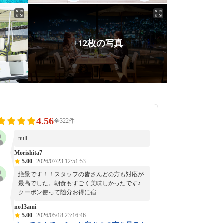
+12枚の写真
4.56
全322件
null
Morishita7
5.00
2026/07/23 12:51:53
絶景です！！スタッフの皆さんどの方も対応が
最高でした。朝食もすごく美味しかったです♪
クーポン使って随分お得に宿...
no13ami
5.00
2026/05/18 23:16:46