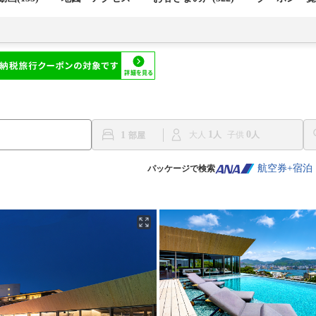
1
0
1
大人
子供
航空券+宿泊
パッケージで検索