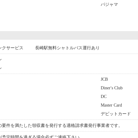
パジャマ
ンクサービス
長崎駅無料シャトルバス運行あり
ン
ン
JCB
Diner's Club
DC
Master Card
デビットカード
の要件を満たした領収書を発行する適格請求書発行事業者です。
が予定時間を過ぎる場合必ずご連絡下さい。