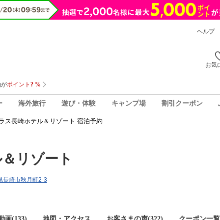
ヘルプ
お気
ー
海外旅行
遊び・体験
キャンプ場
割引クーポン
ラス長崎ホテル＆リゾート 宿泊予約
ル＆リゾート
崎県長崎市秋月町2-3
画(133)
地図・アクセス
お客さまの声(
322
)
クーポン一覧