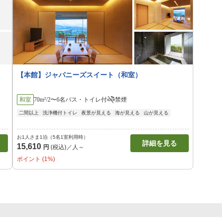
【本館】ジャパニーズスイート（和室）
和室
70m²/2〜6名
バス・トイレ付
禁煙
二間以上
洗浄機付トイレ
夜景が見える
海が見える
山が見える
お1人さま1泊（5名1室利用時）
詳細を見る
15,610
円
(税込)／人～
ポイント (1%)