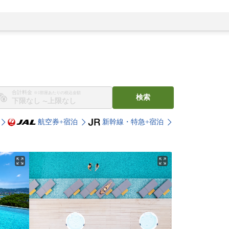
合計料金
※1部屋あたりの税込金額
検索
〜
航空券+宿泊
新幹線・特急+宿泊