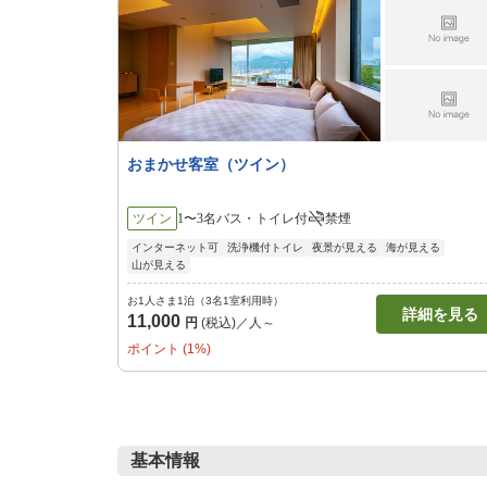
おまかせ客室（ツイン）
ツイン
1〜3名
バス・トイレ付
禁煙
インターネット可
洗浄機付トイレ
夜景が見える
海が見える
山が見える
お1人さま1泊（3名1室利用時）
詳細を見る
11,000
円
(税込)／人～
ポイント (1%)
基本情報