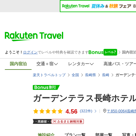
国内宿泊
交通＋宿
レンタカー
高速バス・ツア
ガーデンテ
楽天トラベルトップ
全国
長崎県
長崎
ガーデンテラス長崎ホテ
4.56
(
322
件)
〒850-0064長
施設紹介
プラン一覧
部屋一覧
写真・動