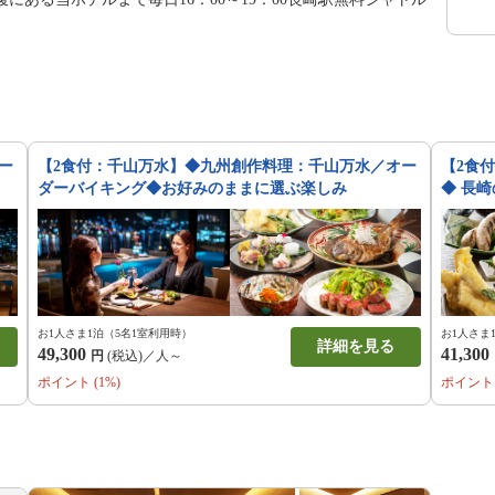
ー
【2食付：千山万水】◆九州創作料理：千山万水／オー
【2食
ダーバイキング◆お好みのままに選ぶ楽しみ
◆ 長
お1人さま1泊（5名1室利用時）
お1人さま
詳細を見る
49,300
41,300
円
(税込)／人～
ポイント (1%)
ポイント 