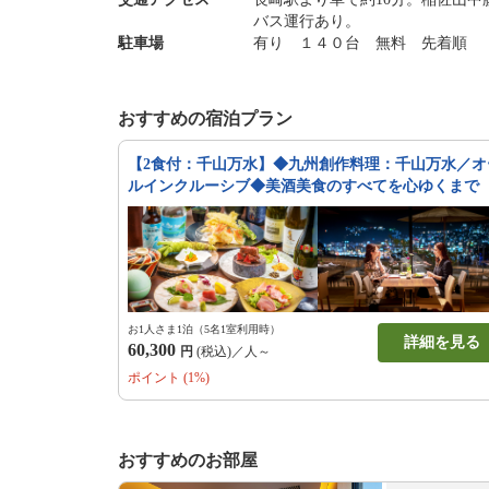
バス運行あり。
駐車場
有り １４０台 無料 先着順
おすすめの宿泊プラン
【2食付：千山万水】◆九州創作料理：千山万水／オ
ルインクルーシブ◆美酒美食のすべてを心ゆくまで
お1人さま1泊（5名1室利用時）
詳細を見る
60,300
円
(税込)／人～
ポイント (1%)
おすすめのお部屋