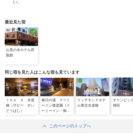
い。
最近見た宿
お茶の水ホテル昇
龍館
同じ宿を見た人はこんな宿も見ています
ｔｈｅ ｂ 水道
春日の湯 ドーミ
リッチモンドホテ
オリンピッ
橋（ザビー すい
ーイン後楽園（ド
ル東京水道橋
神田
どうばし）
ーミーイン・御宿
野乃 ホテルズグ
ループ）
このページのトップへ