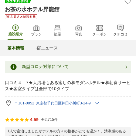
お茶の水ホテル昇龍館
施設紹介
プラン
部屋
写真
クーポン
クチコミ
基本情報
宿ニュース
新型コロナ対策について
口コミ４．7★大浴場もある癒しの和モダンホテル★和朝食サービ
ス★客室タイプは全部で10タイプ
〒101-0052 東京都千代田区神田小川町3-24-9
4.59
全2,715件
1人で宿泊しましたがホテルの方々の接客がとても温かく、清潔感のある