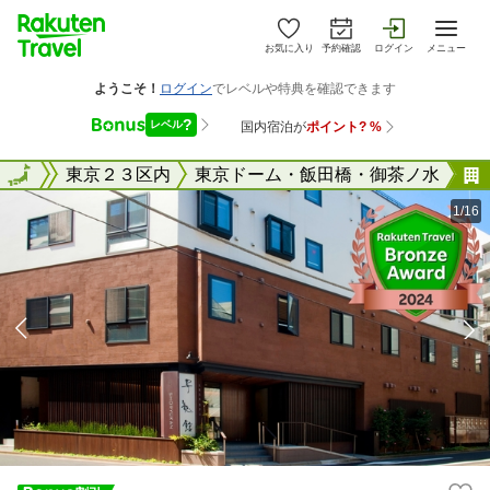
お気に入り
予約確認
ログイン
メニュー
東京都
全国
東京２３区内
東京ドーム・飯田橋・御茶ノ水
1/16