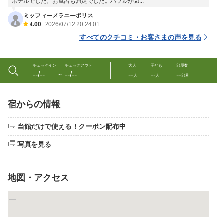
ホテルでした。お風呂も満足でした。バブルが気...
ミッフィーメラニーボリス
4.00
2026/07/12 20:24:01
すべてのクチコミ・お客さまの声を見る
チェックイン
チェックアウト
大人
子ども
部屋数
--/--
--/--
--
--
--
〜
人
人
部屋
宿からの情報
当館だけで使える！クーポン配布中
写真を見る
地図・アクセス