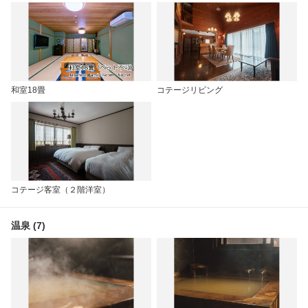
和室18畳
コテージリビング
コテージ客室（２階洋室）
温泉 (7)