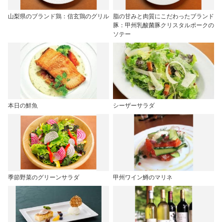
山梨県のブランド鶏：信玄鶏のグリル
脂の甘みと肉質にこだわったブランド
豚：甲州乳酸菌豚クリスタルポークの
ソテー
本日の鮮魚
シーザーサラダ
季節野菜のグリーンサラダ
甲州ワイン鱒のマリネ