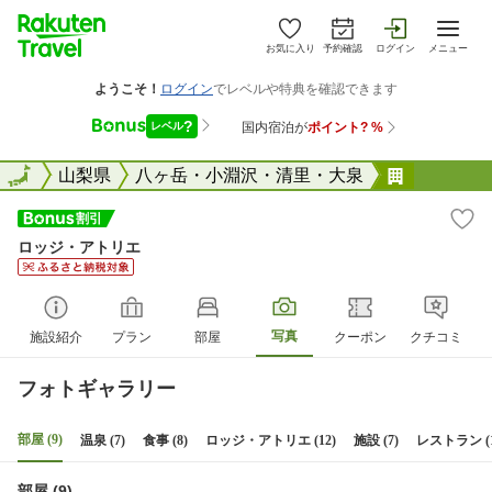
お気に入り
予約確認
ログイン
メニュー
全国
全国
山梨県
八ヶ岳・小淵沢・清里・大泉
ロッジ・
ロッジ・アトリエ
写真
施設紹介
プラン
部屋
クーポン
クチコミ
フォトギャラリー
部屋 (9)
温泉 (7)
食事 (8)
ロッジ・アトリエ (12)
施設 (7)
レストラン (1
部屋 (9)