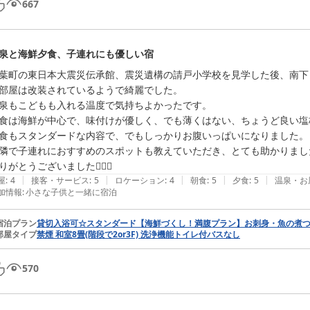
667
泉と海鮮夕食、子連れにも優しい宿
葉町の東日本大震災伝承館、震災遺構の請戸小学校を見学した後、南下
部屋は改装されているようで綺麗でした。

泉もこどもも入れる温度で気持ちよかったです。

食は海鮮が中心で、味付けが優しく、でも薄くはない、ちょうど良い塩梅
食もスタンダードな内容で、でもしっかりお腹いっぱいになりました。

隣で子連れにおすすめのスポットも教えていただき、とても助かりました
りがとうございました🙇‍♂️✨
|
|
|
|
|
屋
:
4
接客・サービス
:
5
ロケーション
:
4
朝食
:
5
夕食
:
5
温泉・お
加情報
:
小さな子供と一緒に宿泊
宿泊プラン
貸切入浴可☆スタンダード【海鮮づくし！満腹プラン】お刺身・魚の煮
部屋タイプ
禁煙 和室8畳(階段で2or3F) 洗浄機能トイレ付バスなし
570