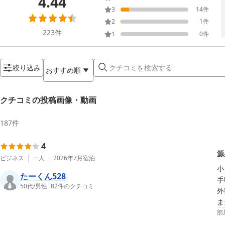
4.44
3
14
件
2
1
件
223
件
1
0
件
絞り込み
おすすめ順
クチコミの投稿画像・動画
187
件
4
源
ビジネス
一人
2026年7月
宿泊
小
たーくん528
手
50代
/
男性
|
82
件のクチコミ
外
ま
部