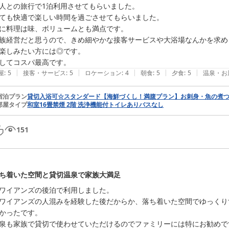
人との旅行で1泊利用させてもらいました。

ても快適で楽しい時間を過ごさせてもらいました。

に料理は味、ボリュームとも満点です。

族経営だと思うので、きめ細やかな接客サービスや大浴場なんかを求め
楽しみたい方には◎です。

してコスパ最高です。
|
|
|
|
|
屋
:
5
接客・サービス
:
5
ロケーション
:
4
朝食
:
5
夕食
:
5
温泉・お
宿泊プラン
貸切入浴可☆スタンダード【海鮮づくし！満腹プラン】お刺身・魚の煮
部屋タイプ
和室16畳禁煙 2階 洗浄機能付トイレありバスなし
151
ち着いた空間と貸切温泉で家族大満足
ワイアンズの後泊で利用しました。

ワイアンズの人混みを経験した後だからか、落ち着いた空間でゆっくり
かったです。

泉も家族で貸切で使わせていただけるのでファミリーには特にお勧めで