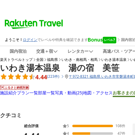
国内宿泊
交通＋宿
レンタカー
高速バス・ツア
楽天トラベルトップ
全国
福島県
いわき・南相馬・相馬
いわき湯本温泉
い
いわき湯本温泉 湯の宿 美笹
4.44
(
223
件
)
〒
972-8321 福島県 いわき市常磐湯本町
ふるさと納税対象
施設紹介
プラン一覧
部屋一覧
写真・動画
(25)
地図・アクセス
お客さまの
クチコミ
総合評価
5
108
件
4
47
件