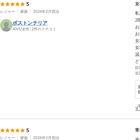
5
女
レジャー
家族
2026年3月
宿泊
私
2
ボストンテリア
お
40代
/
女性
|
2
件のクチコミ
お
女
女
温
部
追
5
常
レジャー
家族
2026年2月
宿泊
改