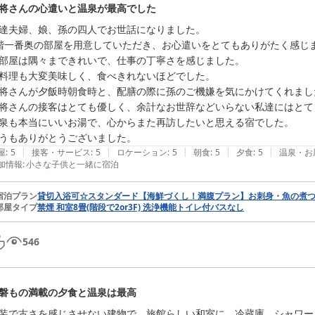
将さんの心遣いと温泉が最高でした
達夫婦、娘、孫の四人でお世話になりました。

階一番奥の部屋を用意していただき、お心遣いをとてもありがたく感じま
部屋は隅々まできれいで、仕事の丁寧さを感じました。

料理も大変美味しく、食べきれないほどでした。

将さんが夕飯時朝食時と、配膳の際に孫のご機嫌を気にかけてくれました
将さんの接客はとても優しく、余計なお世辞などいらない私達にはとて
泉も本当にいいお湯で、心からまた再訪したいと思える宿でした。

|
|
|
|
|
屋
:
5
接客・サービス
:
5
ロケーション
:
5
朝食
:
5
夕食
:
5
温泉・お
加情報
:
小さな子供と一緒に宿泊
宿泊プラン
貸切入浴可☆スタンダード【海鮮づくし！満腹プラン】お刺身・魚の煮
部屋タイプ
禁煙 和室8畳(階段で2or3F) 洗浄機能トイレ付バスなし
546
磐もの満載の夕食と温泉は最高
装で古さを感じさせない建物で、旅館らしい和室に、冷蔵庫、シャワー