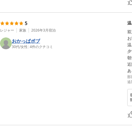
5
温
レジャー
家族
2026年3月
宿泊
双
お
おかっぱボブ
温
30代
/
女性
|
4
件のクチコミ
夕
朝
近
あ
部
追