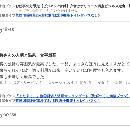
宿泊プラン
お仕事の方限定【ビジネス2食付】夕食はボリューム満点ビジネス定食！駐
このプランは現在ご利用いただけません
部屋タイプ
禁煙 和室8畳2or3階(階段)洗浄機能トイレ付バスなしS
63
将さんの人柄と温泉、食事最高
将の独特な雰囲気が最高でした。一見、ぶっきらぼうに見えますがとて
泉もそれぞれ貸し切り利用が出来、空いていれば何度でも入れます。

事も美味しく最高でした。
|
|
|
|
|
屋
:
5
接客・サービス
:
5
ロケーション
:
4
朝食
:
5
夕食
:
5
温泉・お
宿泊プラン
「また来て。」割◎貸切入浴可☆スタンダード【海鮮づくし満腹プラン
部屋タイプ
禁煙 和室8畳(階段で2or3F) 洗浄機能トイレ付バスなし
358