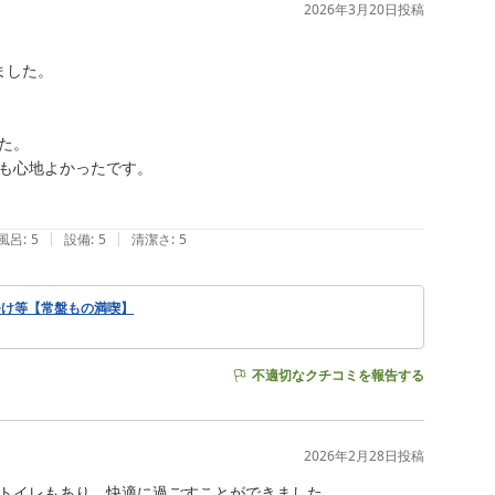
2026年3月20日
投稿
した。

。

も心地よかったです。

|
|
風呂
:
5
設備
:
5
清潔さ
:
5
つけ等【常盤もの満喫】
不適切なクチコミを報告する
2026年2月28日
投稿
トイレもあり、快適に過ごすことができました。
