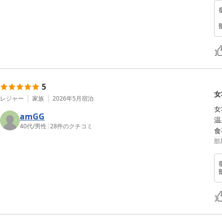
5
女
レジャー
家族
2026年5月
宿泊
女
amGG
温
40代
/
男性
|
28
件のクチコミ
食
部