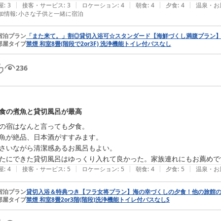
|
|
|
|
|
屋
:
3
接客・サービス
:
3
ロケーション
:
4
朝食
:
4
夕食
:
4
温泉・お
加情報
:
小さな子供と一緒に宿泊
宿泊プラン
「また来て。」割◎貸切入浴可☆スタンダード【海鮮づくし満腹プラン
部屋タイプ
禁煙 和室8畳(階段で2or3F) 洗浄機能トイレ付バスなし
236
食の煮魚と貸切風呂が最高
の宿はなんと言っても夕食。

魚が絶品、日本酒がすすみます。

さいながら清潔感あるお風呂もよい。

たにできた貸切風呂はゆっくり入れて良かった。家族連れにもお薦めで
|
|
|
|
|
屋
:
4
接客・サービス
:
5
ロケーション
:
5
朝食
:
4
夕食
:
5
温泉・お
宿泊プラン
貸切入浴＆特典つき【フラ女将プラン】海の幸づくしの夕食！他の旅館の
部屋タイプ
禁煙 和室8畳2or3階(階段)洗浄機能トイレ付バスなしS