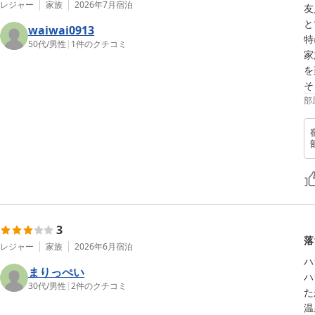
レジャー
家族
2026年7月
宿泊
友
と
waiwai0913
特
50代
/
男性
|
1
件のクチコミ
家
を
そ
部
3
落
レジャー
家族
2026年6月
宿泊
ハ
まりっぺい
ハ
30代
/
男性
|
2
件のクチコミ
た
温