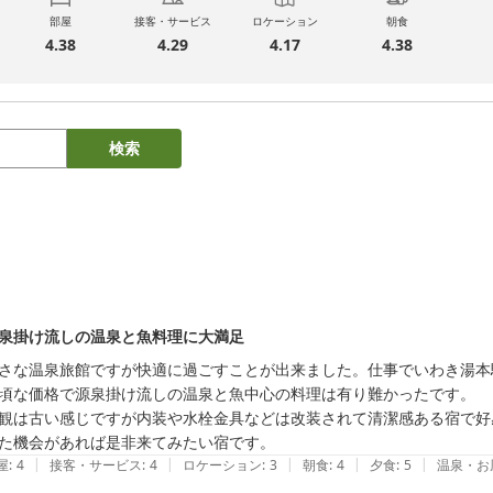
部屋
接客・サービス
ロケーション
朝食
4.38
4.29
4.17
4.38
検索
泉掛け流しの温泉と魚料理に大満足
さな温泉旅館ですが快適に過ごすことが出来ました。仕事でいわき湯本
頃な価格で源泉掛け流しの温泉と魚中心の料理は有り難かったです。

観は古い感じですが内装や水栓金具などは改装されて清潔感ある宿で好
た機会があれば是非来てみたい宿です。
|
|
|
|
|
屋
:
4
接客・サービス
:
4
ロケーション
:
3
朝食
:
4
夕食
:
5
温泉・お