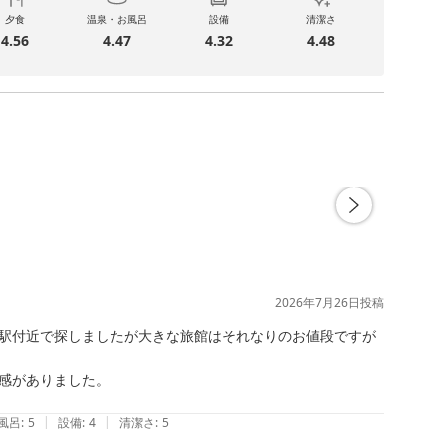
夕食
温泉・お風呂
設備
清潔さ
4.56
4.47
4.32
4.48
2026年7月26日
投稿
駅付近で探しましたが大きな旅館はそれなりのお値段ですが
感がありました。

|
|
風呂
:
5
設備
:
4
清潔さ
:
5