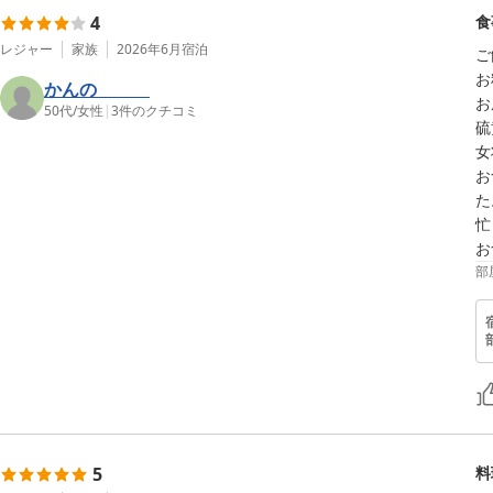
4
食
レジャー
家族
2026年6月
宿泊
ご
お
かんの
お
50代
/
女性
|
3
件のクチコミ
硫
女
お
た
忙
お
部
5
料