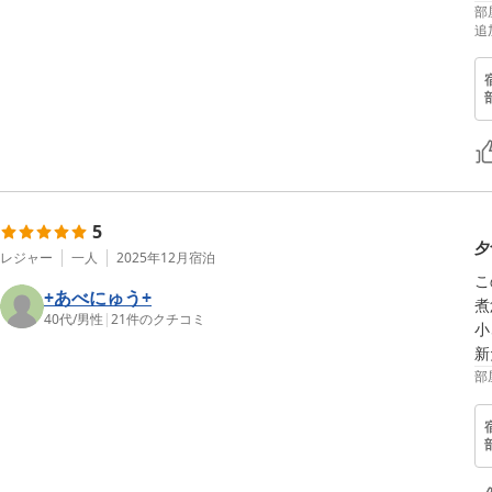
部
追
5
夕
レジャー
一人
2025年12月
宿泊
こ
+あべにゅう+
煮
40代
/
男性
|
21
件のクチコミ
小
新
部