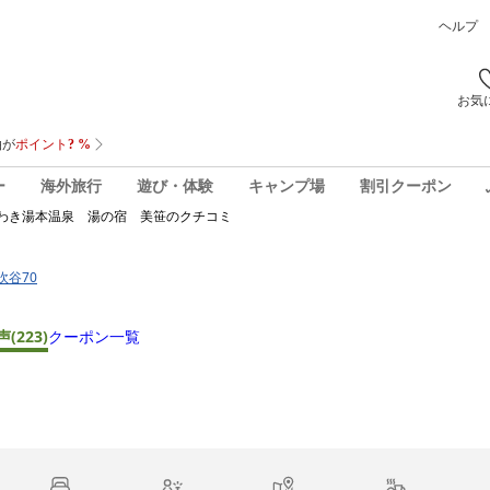
ヘルプ
お気
ー
海外旅行
遊び・体験
キャンプ場
割引クーポン
わき湯本温泉 湯の宿 美笹
のクチコミ
吹谷70
声
(223)
クーポン一覧