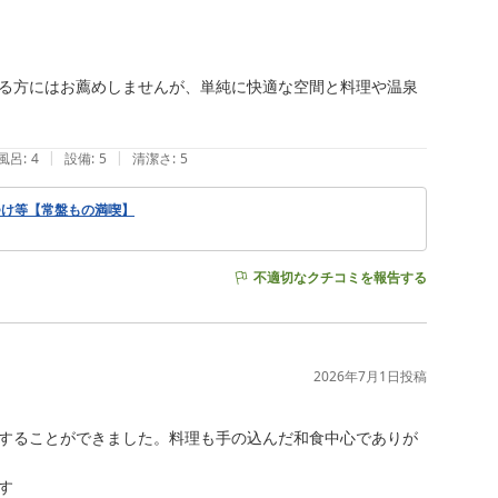
る方にはお薦めしませんが、単純に快適な空間と料理や温泉
|
|
風呂
:
4
設備
:
5
清潔さ
:
5
つけ等【常盤もの満喫】
不適切なクチコミを報告する
2026年7月1日
投稿
することができました。料理も手の込んだ和食中心でありが
す