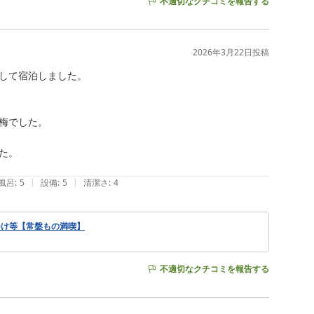
不適切なクチコミを報告する
2026年3月22日
投稿
して宿泊しました。

でした。

。

|
|
風呂
:
5
設備
:
5
清潔さ
:
4
つけ等【常盤もの満喫】
不適切なクチコミを報告する