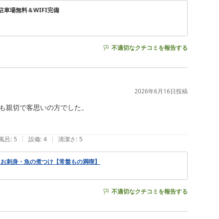
車場無料＆WIFI完備
不適切なクチコミを報告する
2026年6月16日
投稿
も親切で客思いの方でした。

|
|
風呂
:
5
設備
:
4
清潔さ
:
5
】お刺身・魚の煮つけ【常盤もの満喫】
不適切なクチコミを報告する