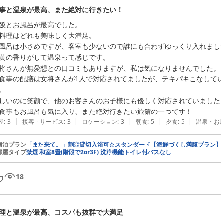
事と温泉が最高、また絶対に行きたい！
飯とお風呂が最高でした。

料理はどれも美味しく大満足。

風呂は小さめですが、客室も少ないので誰にも合わずゆっくり入れました
黄の香りがして温泉って感じです。

将さんが無愛想との口コミもありますが、私は気になりませんでした。

食事の配膳は女将さんが1人で対応されてましたが、テキパキこなして
。

しいのに笑顔で、他のお客さんのお子様にも優しく対応されていました。
食事もお風呂も気に入り、また絶対行きたい旅館の一つです！
|
|
|
|
|
屋
:
3
接客・サービス
:
3
ロケーション
:
3
朝食
:
5
夕食
:
5
温泉・お
宿泊プラン
「また来て。」割◎貸切入浴可☆スタンダード【海鮮づくし満腹プラン
部屋タイプ
禁煙 和室8畳(階段で2or3F) 洗浄機能トイレ付バスなし
18
理と温泉が最高、コスパも抜群で大満足