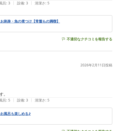
|
|
風呂
:
3
設備
:
3
清潔さ
:
5
】お刺身・魚の煮つけ【常盤もの満喫】
不適切なクチコミを報告する
2026年2月11日
投稿
す。
|
|
風呂
:
5
設備
:
3
清潔さ
:
5
お風呂も楽しめる♪