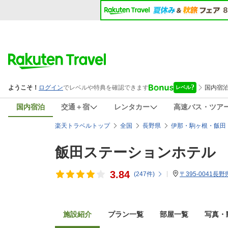
国内宿泊
交通＋宿
レンタカー
高速バス・ツア
楽天トラベルトップ
全国
長野県
伊那・駒ヶ根・飯田
飯田ステーションホテル
3.84
(
247
件)
〒395-0041
施設紹介
プラン一覧
部屋一覧
写真・動