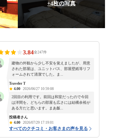
+4枚の写真
3.84
全247件
建物の外観から少し不安を覚えましたが、用意
された部屋は、ユニットバス、部屋壁紙等リフ
ォームされて清潔でした。ま...
Traveler T
4.00
2026/06/27 10:59:08
2回目の利用です。前回は和室だったので今回
は洋間を。どちらの部屋も広さには結構余裕が
ある方だと思います。まあ飯...
投稿者さん
4.00
2026/07/29 17:19:01
すべてのクチコミ・お客さまの声を見る