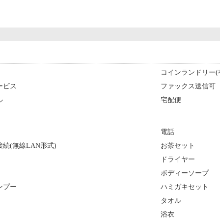
コインランドリー(
ービス
ファックス送信可
ル
宅配便
電話
続(無線LAN形式)
お茶セット
ドライヤー
ボディーソープ
ンプー
ハミガキセット
タオル
浴衣