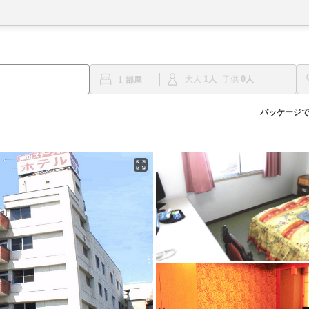
1
0
1
大人
子供
パッケージ