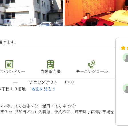
頂けます。
インランドリー
自動販売機
モーニングコール
）
チェックアウト
10:00
り４丁目１３番地
地図を見る
ス停」より徒歩２分 飯田ICより車で8分
車７台（550円／泊）先着順、予約不可、満車時は有料駐車場を