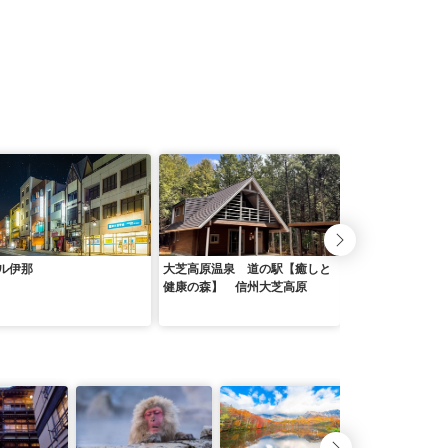
ル伊那
大芝高原温泉 道の駅【癒しと
ホテルルートイン
健康の森】 信州大芝高原
ー