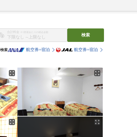
合計料金
※1部屋あたりの税込金額
検索
〜
航空券+宿泊
航空券+宿泊
で検索