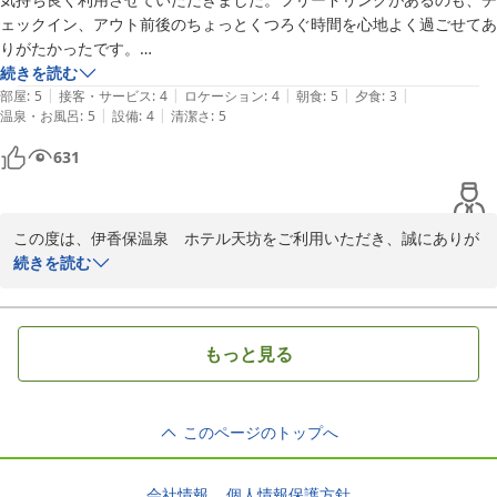
際の参考とさせていただきます。

ェックイン、アウト前後のちょっとくつろぐ時間を心地よく過ごせてあ
りがたかったです。

次回もぜひ、ご両親とご一緒に当館にてゆっくりとお寛ぎいただけ
お風呂も満足でした。

続きを読む
ますと幸いです。

|
|
|
|
|
バイキングは、値段なりなのかなと思います。

部屋
:
5
接客・サービス
:
4
ロケーション
:
4
朝食
:
5
夕食
:
3
|
|
温泉・お風呂
:
5
設備
:
4
清潔さ
:
5
女将さんやフロントの方が忙しい中でも、笑顔で対応してくださってい
たので、最初から最後まで気持ち良く過ごさせていただきました。
伊香保温泉 ホテル天坊
631
2026-07-20
この度は、伊香保温泉　ホテル天坊をご利用いただき、誠にありが
とうございます。

続きを読む
当館のフリードリンクサービスや温泉、そしてスタッフの接客につ
きましてお褒めの言葉をいただき、大変嬉しく存じます。お客様に
もっと見る
心地よくお過ごしいただけたご様子を伺い、スタッフ一同励みにな
ります。

このページのトップへ
また、お食事のバイキングにつきましても貴重なご意見をいただ
き、ありがとうございます。今回いただいたご意見は、今後のサー
ビス向上のための参考にさせていただきます。

会社情報
個人情報保護方針