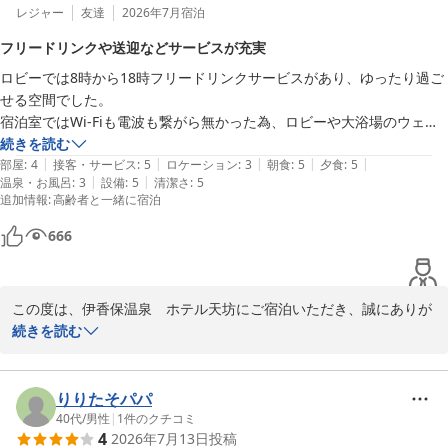
レジャー
友達
2026年7月
宿泊
フリードリンクや送迎などサービスが充実
ロビーでは8時から18時フリードリンクサービスがあり、ゆったり過ご
せる空間でした。

宿泊室ではWi-Fiも電波も繋がら無かった為、ロビーや大浴場のウェイ
ティングルームでスマホは使用しました。

続きを読む
|
|
|
|
|
温泉はあまり、効能を実感できませんでしたが地下の岩風呂が素敵でし
部屋
:
4
接客・サービス
:
5
ロケーション
:
3
朝食
:
5
夕食
:
5
|
|
温泉・お風呂
:
3
設備
:
5
清潔さ
:
5
た。昔来た時は良かったのに…と、泉質に嘆かれている方がいらっしゃ
追加情報
:
高齢者と一緒に宿泊
ったので、昔と成分が変わってきてるのかな？と思いました。

ビュッフェ会場では、お盆を二つ乗せられるカートがあり、家族連れや
666
高齢者の方にも安全に運べて良いと思いました。

楽しみにしていた蟹はイマイチでしたが、鮎の塩焼きがとても美味しか
ったです。

この度は、伊香保温泉　ホテル天坊にご宿泊いただき、誠にありが
駐車場までの車での送迎を速やかにしてくださったり、バスタオルが入
とうございます。

続きを読む
浴の都度に新しい物を使えたりサービスが行き届いていました。

大雨の中でのご滞在となりましたが、当館での時間をお楽しみいた
大雨の中の滞在でしたが、良い時間を過ごせました。
だけたご様子を伺い、大変嬉しく存じます。

フリードリンクサービスやビュッフェ会場のカート、また送迎やタ
りりたそパパ
オルのサービスにつきましても、ご満足いただけたようで何よりで
40代
/
男性
|
1
件のクチコミ
4
2026年7月13日
投稿
ございます。
