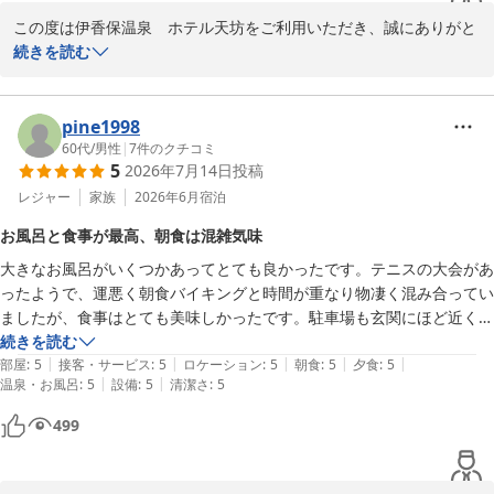
この度は伊香保温泉　ホテル天坊をご利用いただき、誠にありがと
うございます。

続きを読む
赤城山の眺望やお食事、そして温泉と、当館でのご滞在を存分にお
楽しみいただけたご様子を伺い、大変嬉しく存じます。

バイキングのお料理につきましても、お米や丸ナスの漬物、アユの
pine1998
塩焼きなど、お口に合いましたようで何よりでございます。

60代
/
男性
|
7
件のクチコミ
5
2026年7月14日
投稿
また、当館自慢の「こがねの湯」やプールにつきましてもお褒めの
言葉をいただき、スタッフ一同励みになります。

レジャー
家族
2026年6月
宿泊
お客様からいただいた温かいお言葉を糧に、これからもより良いサ
お風呂と食事が最高、朝食は混雑気味
ービスをご提供できるよう精進してまいります。今回いただきまし
大きなお風呂がいくつかあってとても良かったです。テニスの大会があ
たご感想は、今後の運営の参考にさせていただきます。

ったようで、運悪く朝食バイキングと時間が重なり物凄く混み合ってい
またのお越しをスタッフ一同、心よりお待ち申し上げております。
ましたが、食事はとても美味しかったです。駐車場も玄関にほど近くに
伊香保温泉 ホテル天坊
車をとめることができました。
続きを読む
2026-07-31
|
|
|
|
|
部屋
:
5
接客・サービス
:
5
ロケーション
:
5
朝食
:
5
夕食
:
5
|
|
温泉・お風呂
:
5
設備
:
5
清潔さ
:
5
499