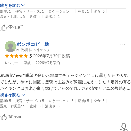
続きを読む
またのお越しをスタッフ一同、心よりお待ちしております。
|
|
|
|
|
部屋
:
5
接客・サービス
:
5
ロケーション
:
4
朝食
:
5
夕食
:
5
伊香保温泉 ホテル天坊
|
|
温泉・お風呂
:
5
設備
:
5
清潔さ
:
4
2026-06-27
1.9
千
ポンポコピー助
60代
/
男性
|
9
件のクチコミ
5
2026年7月30日
投稿
レジャー
家族
2026年7月
宿泊
赤城山Viewの眺望の良いお部屋でチェックイン当日は曇りがちの天気
でしたが、徐々に回復し翌朝は山並みが綺麗に見えました！定評の有る
バイキングはお米が良く炊けていたので丸ナスの漬物とアユの塩焼きで
満足して三杯頂きました！あとカニ🦀一皿でお腹一杯でした！少し若い
続きを読む
|
|
|
|
|
頃ならもっといろいろ食べられたのにと思い眺めてました！岩風呂の露
部屋
:
5
接客・サービス
:
5
ロケーション
:
5
朝食
:
5
夕食
:
5
|
|
温泉・お風呂
:
5
設備
:
5
清潔さ
:
5
天風呂こがねの湯が森林に囲まれてゆっくり楽しめました。プールが有
るのもポイントが高いと思います😊
190