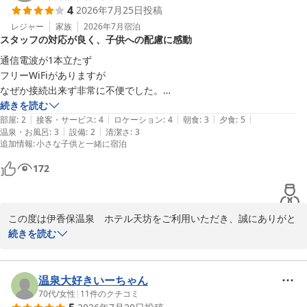
4
2026年7月25日
投稿
います。当館から石段街へは約900ｍ程の上り坂となっており、徒
歩での観光には少し距離がございます。ご指摘いただいた点は、今
レジャー
家族
2026年7月
宿泊
スタッフの対応が良く、子供への配慮に感動
後のサービス向上のため貴重なご意見として参考にさせていただき
ます。

通信電波が1本立たず

また伊香保へお越しの際は、ぜひ当館をご利用いただけますと幸い
フリーWiFiがありますが

です。お客様のまたのお越しを心よりお待ちしております。
なぜか接続出来ず非常に不便でした。

お部屋にバスタオルが欲しいです。

続きを読む
伊香保温泉 ホテル天坊
|
|
|
|
|
スタッフさんは皆さん感じの良い方で

部屋
:
2
接客・サービス
:
4
ロケーション
:
4
朝食
:
3
夕食
:
5
2026-07-31
|
|
温泉・お風呂
:
3
設備
:
2
清潔さ
:
3
子供と話す時も目線を合わせてくれたのは嬉しかったです。

追加情報
:
小さな子供と一緒に宿泊
ホテル内にコインランドリーがあると嬉しい。

全体的に古い感じはありますが、

172
清掃等で綺麗に保たれていて良かったです。

子供へのおもてなしが他よりも良いと思います。

また利用したいと思いました。
この度は伊香保温泉　ホテル天坊をご利用いただき、誠にありがと
うございます。

続きを読む
また、お子様への対応につきまして温かいお言葉を頂戴し、スタッ
フ一同大変嬉しく拝読いたしました。

一方で、Wi-Fiの接続不具合によりご不便をおかけしましたこと、
温泉大好きいーちゃん
深くお詫び申し上げます。また、客室のバスタオルや館内設備につ
70代
/
女性
|
11
件のクチコミ