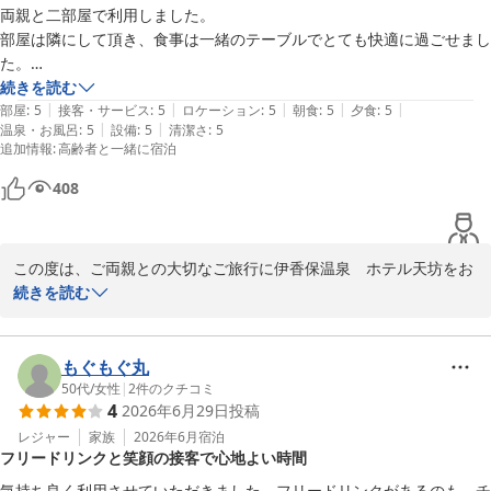
両親と二部屋で利用しました。

また伊香保へお越しの際は、ぜひ当館をご利用ください。お客様の
部屋は隣にして頂き、食事は一緒のテーブルでとても快適に過ごせまし
またのお越しをスタッフ一同心よりお待ち申し上げております。
た。

続きを読む
伊香保温泉 ホテル天坊
|
|
|
|
|
温泉はお風呂の種類が多く楽しかったです。

部屋
:
5
接客・サービス
:
5
ロケーション
:
5
朝食
:
5
夕食
:
5
2026-07-20
|
|
温泉・お風呂
:
5
設備
:
5
清潔さ
:
5
昔からあるホテルのイメージでしたが、畳も綺麗だし掃除も行き届いて
追加情報
:
高齢者と一緒に宿泊
いて、とても気持ちよく過ごせました。

408
食事も色々な種類がったし、おいしかったです。

食事に関して、私は問題なかったですが、人によっては味が少し濃いめ
です。

この度は、ご両親との大切なご旅行に伊香保温泉　ホテル天坊をお
選びいただき、誠にありがとうございます。

続きを読む
また、両親ときたいなと思える旅になりました。

ありがとうございました。
お部屋割りやご夕食のお席につきまして、ご満足いただけたご様子
を伺い、私共も大変嬉しく存じます。

もぐもぐ丸
当館自慢の温泉や、清掃が行き届いた館内につきましても温かいお
50代
/
女性
|
2
件のクチコミ
4
2026年6月29日
投稿
言葉をいただき、スタッフ一同励みになります。

レジャー
家族
2026年6月
宿泊
フリードリンクと笑顔の接客で心地よい時間
また、お食事の味付けに関しまして、貴重なご意見をいただきあり
がとうございます。お寄せいただいた内容は、今後のお料理提供の
気持ち良く利用させていただきました。フリードリンクがあるのも、チ