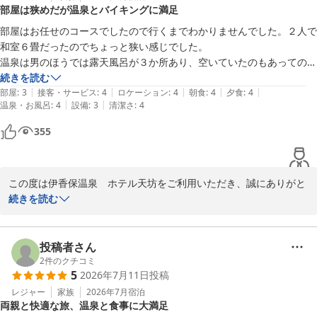
部屋は狭めだが温泉とバイキングに満足
また、車椅子対応やキッズルームなどの設備につきましても、快適
にお過ごしいただけたようで安心いたしました。朝食レストランで
部屋はお任せのコースでしたので行くまでわかりませんでした。２人で
のカートにつきましても、お気に召していただき光栄です。

和室６畳だったのでちょっと狭い感じでした。

「また機会があれば利用しようと思います」とのお言葉をいただ
温泉は男のほうでは露天風呂が３か所あり、空いていたのもあってのん
き、大変嬉しく思います。今回いただきました貴重なご意見は、今
びりと楽しむことができました。

続きを読む
後の施設運営の参考にさせていただきます。

|
|
|
|
|
食事は朝夕ともバイキング形式で十分な種類と質で満足しました。
部屋
:
3
接客・サービス
:
4
ロケーション
:
4
朝食
:
4
夕食
:
4
次回お越しの際も、変わらぬおもてなしで快適なひとときをご提供
|
|
温泉・お風呂
:
4
設備
:
3
清潔さ
:
4
できるよう努めてまいります。

355
またのお越しを、心よりお待ち申し上げております。
伊香保温泉 ホテル天坊
2026-07-31
この度は伊香保温泉　ホテル天坊をご利用いただき、誠にありがと
うございます。

続きを読む
お部屋に関しましては、ご期待に沿う広さをご提供できず心苦しく
存じますが、温泉やバイキングにご満足いただけたご様子を伺い、
投稿者さん
大変嬉しく思います。

2
件のクチコミ
5
2026年7月11日
投稿
特に当館自慢の露天風呂で、のんびりとお寛ぎいただけたことは何
よりでございます。また、バイキング料理につきましてもお褒めの
レジャー
家族
2026年7月
宿泊
両親と快適な旅、温泉と食事に大満足
お言葉をいただき、調理スタッフも励みになります。
