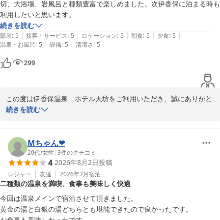
切、大浴場、岩風呂と種類豊富で楽しめました。次伊香保に泊まる時も
利用したいと思います。
続きを読む
|
|
|
|
|
部屋
:
5
接客・サービス
:
5
ロケーション
:
5
朝食
:
5
夕食
:
5
|
|
温泉・お風呂
:
5
設備
:
5
清潔さ
:
5
299
この度は伊香保温泉　ホテル天坊をご利用いただき、誠にありがと
うございます。

続きを読む
お食事や温泉につきまして、ご満足いただけたご様子を伺い、大変
嬉しく存じます。当館自慢のバイキングやお風呂で、心ゆくまでお
寛ぎいただけましたら幸いです。

Mちゃん❤︎
また伊香保へお越しの際は、ぜひ当館へお立ち寄りくださいませ。
20代
/
女性
|
3
件のクチコミ
4
2026年8月2日
投稿
お客様のまたのお越しをスタッフ一同、心よりお待ちしておりま
す。今回いただきました温かいお言葉を励みに、より一層ご満足い
レジャー
友達
2026年7月
宿泊
二種類の温泉を満喫、食事も美味しく快適
今回は温泉メインで宿泊させて頂きました。

伊香保温泉 ホテル天坊
黄金の湯と白銀の湯どちらとも堪能できたので良かったです。

2026-07-31
お食事も美味しかったです。
