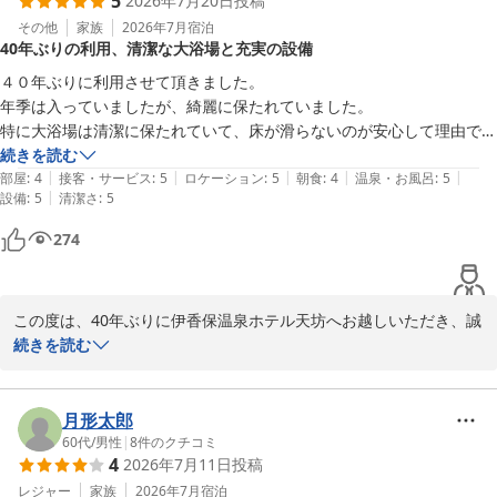
5
2026年7月20日
投稿
きましても貴重なご意見をいただき、誠にありがとうございます。

バスタオルにつきましては大浴場入口にご用意しておりますが、ル
その他
家族
2026年7月
宿泊
40年ぶりの利用、清潔な大浴場と充実の設備
ームサービスも承っております。

お客様からいただいたWi-Fi環境の改善や設備に関するご要望につ
４０年ぶりに利用させて頂きました。

きましては、今後のサービス向上のための参考とさせていただきま
年季は入っていましたが、綺麗に保たれていました。

す。

特に大浴場は清潔に保たれていて、床が滑らないのが安心して理由でき
施設は年数を重ねておりますが、清掃面でお褒めのお言葉をいただ
ました。

続きを読む
けたことは大きな励みとなります。

|
|
|
|
|
お部屋も車椅子の対応やキッズルームなども充実していました。

部屋
:
4
接客・サービス
:
5
ロケーション
:
5
朝食
:
4
温泉・お風呂
:
5
次回お越しいただいた際にも、お子様とともに快適にお過ごしいた
|
設備
:
5
清潔さ
:
5
朝食付きで利用しましたが、レストランは広くて明るい。特にカートが
だけるよう、より一層のおもてなしに努めてまいります。

天晴れでした。また機会があれば利用しようと思います。
274
またのお越しを心よりお待ちしております。
伊香保温泉 ホテル天坊
2026-07-31
この度は、40年ぶりに伊香保温泉ホテル天坊へお越しいただき、誠
にありがとうございます。

続きを読む
長い年月を経て再び当館をお選びいただけましたこと、スタッフ一
同大変嬉しく、また感慨深い気持ちでいっぱいです。

館内や大浴場の清掃状況につきましてもお褒めのお言葉をいただ
月形太郎
き、安堵いたしました。お客様に安心してご利用いただけるよう、
60代
/
男性
|
8
件のクチコミ
4
2026年7月11日
投稿
日頃から清掃と安全管理には努めておりますので、その点をご評価
いただけたことは何よりの励みとなります。

レジャー
家族
2026年7月
宿泊