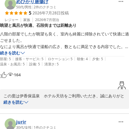
専門的な視点からアドバイスをいただき、大変恐縮です。

めひかり唐揚げ
ご指摘いただきました客室エアコンのフィルター清掃状況につきま
50代
/
男性
|
2
件のクチコミ
5
2026年7月28日
投稿
して、早急に確認を行い、清掃およびメンテナンスを実施いたしま
す。

レジャー
家族
2026年7月
宿泊
眺望と風呂が快適、石段街までは距離あり
快適な環境をご提供できるよう、今後はより一層細やかな点検に努
めてまいります。

八階の部屋でしたが眺望も良く、室内も綺麗に掃除されていて快適に過
今回いただいたご意見を清掃・メンテナンスの改善の参考にさせて
ごせました。

いただきます。

なにより風呂が快適で湯船の広さ、数ともに満足できる内容でした。強
この度は、お忙しい中、貴重なご指摘をいただき誠にありがとうご
いて言えば石段街まで少し距離があるので自家用車でなくバスや電車で
続きを読む
ざいました。

|
|
|
|
|
行く場合、年配の方はこたえるかも。
部屋
:
5
接客・サービス
:
5
ロケーション
:
5
朝食
:
4
夕食
:
5
またのお越しをスタッフ一同心よりお待ち申し上げております。
|
|
温泉・お風呂
:
5
設備
:
5
清潔さ
:
5
伊香保温泉 ホテル天坊
164
2026-07-31
この度は伊香保温泉　ホテル天坊をご利用いただき、誠にありがと
うございます。

続きを読む
お部屋からの眺望や清掃に関しまして、お褒めの言葉をいただき大
変嬉しく存じます。また、当館自慢のお風呂につきましてもご満足
いただけたご様子で、何よりでございます。

jurir
石段街までの距離に関しましては、貴重なご意見をありがとうござ
30代
/
女性
|
1
件のクチコミ