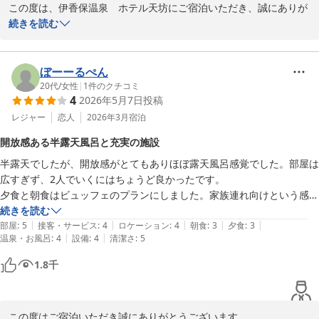
この度は、伊香保温泉　ホテル天坊にご宿泊いただき、誠にありが
とうございます。

続きを読む
当館自慢のお風呂や、お食事をお気に召していただけたご様子を伺
い、大変嬉しく存じます。また、駐車場につきましてもスムーズに
ぼーーるぺん
ご利用いただけたとのこと、安心いたしました。

20代
/
女性
|
1
件のクチコミ
4
2026年5月7日
投稿
一方で、朝食会場での混雑により、ご不便をおかけしてしまい誠に
レジャー
恋人
2026年3月
宿泊
申し訳ございませんでした。お客様に快適にお過ごしいただけるよ
開放感ある半露天風呂と充実の施設
う、混雑時のご案内や運営体制について今後の改善の参考にさせて
半露天でしたが、開放感がとてもありほぼ露天風呂感覚でした。部屋は
いただきます。

広すぎず、2人でいくにはちょうど良かったです。

夕食と朝食はビュッフェのプランにしました。家族連れ向けという感じ
貴重なお時間を割いてのご投稿、誠にありがとうございました。

で、懐石料理が好きな人や特別な日に利用するには向かないと感じま
続きを読む
またのお越しをスタッフ一同、心よりお待ち申し上げております。
|
|
|
|
|
す。

部屋
:
5
接客・サービス
:
4
ロケーション
:
4
朝食
:
3
夕食
:
3
伊香保温泉 ホテル天坊
|
|
温泉・お風呂
:
4
設備
:
4
清潔さ
:
5
建物内はクレーンゲームも沢山あり、売店の品揃えも良かったです。

2026-07-20
価格を考えると総じて良い旅館でした。
1.8
千
この度はご宿泊いただき誠にありがとうございます。
