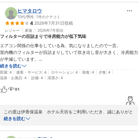
ヒマタロウ
70代
/
男性
|
1
件のクチコミ
4
2026年7月31日
投稿
レジャー
家族
2026年7月
宿泊
フィルターの目詰まりで冷房能力が低下気味
エアコン関係の仕事をしている為、気になりましたので一言。

室内機のフィルターが目詰まりしていて吹き出し音が大きく、冷房能力
が半減しています。

冷房能力、省エネ効果を上げる為、時々フィルターの掃除をして欲しい
続きを読む
|
|
|
|
|
です。
部屋
:
4
接客・サービス
:
4
ロケーション
:
4
朝食
:
4
夕食
:
4
|
|
温泉・お風呂
:
4
設備
:
4
清潔さ
:
4
91
この度は伊香保温泉　ホテル天坊をご利用いただき、誠にありがと
うございます。

続きを読む
また、エアコンのメンテナンスに関する貴重なご指摘をいただき、
重ねて御礼申し上げます。
