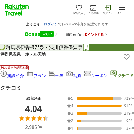
お気に入り
予約確認
ログイン
メニュー
群馬県
伊香保温泉・渋川
伊香保温泉
伊香保温泉 ホテル天坊
ふるさと納税対象
施設紹介
プラン
部屋
写真
クーポン
クチコミ
クチコミ
総合評価
5
729
件
4.04
4
912
件
3
219
件
2
92
件
2,985
件
1
37
件