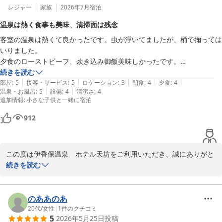
一方で、客室でのWi-Fiや電波状況に関しまして、ご不便をおかけ
レジャー
家族
2026年7月
宿泊
し申し訳ございませんでした。快適な環境をご提供できるよう、通
温泉は熱く食事も美味、清掃面は残念
信環境につきましては今後の改善の参考にさせていただきます。

客室の温泉は熱くて良かったです。虫が浮いてましたが、桶で掬っては
また、温泉の泉質や蟹のお料理につきましても、貴重なご意見をあ
いりました。

りがとうございます。お客様からいただきましたお声を真摯に受け
夕食のローストビーフ、炊き込み御飯美味しかったです。

止め、より一層ご満足いただけるサービスやお料理の提供を目指し
部屋のコップに口紅の後が残っていたのはマイナス評価。

続きを読む
て検討させていただきます。

|
|
|
|
|
接客も○

部屋
:
5
接客・サービス
:
5
ロケーション
:
3
朝食
:
4
夕食
:
4
次回お越しいただける機会がございましたら、より快適にお過ごし
|
|
温泉・お風呂
:
5
設備
:
4
清潔さ
:
4
満足でした。
いただけるよう努めてまいります。またのお越しを心よりお待ちし
追加情報
:
小さな子供と一緒に宿泊
ております。
912
伊香保温泉 ホテル天坊
2026-07-31
この度は伊香保温泉　ホテル天坊をご利用いただき、誠にありがと
うございます。

続きを読む
客室の温泉や夕食のお料理につきまして、お褒めの言葉をいただき
大変光栄でございます。ローストビーフや炊き込み御飯をご堪能い
のああのあ
ただけたようで、嬉しく存じます。

20代
/
女性
|
1
件のクチコミ
5
2026年5月25日
投稿