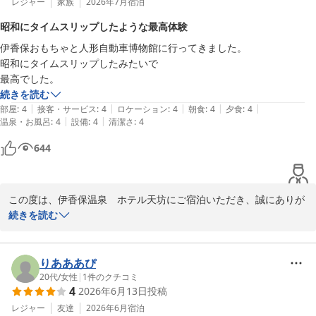
また、フロントスタッフの対応につきまして温かいお言葉をいただ
レジャー
家族
2026年7月
宿泊
き、ありがとうございます。お花やケーキのご準備のお手伝いが、
昭和にタイムスリップしたような最高体験
お二人の素敵な思い出づくりにつながりましたことは、私どもにと
伊香保おもちゃと人形自動車博物館に行ってきました。

りましても大きな喜びでございます。

昭和にタイムスリップしたみたいで

これからも特別なひとときを安心してお過ごしいただけるよう、心
続きを読む
を込めたおもてなしに努めてまいります。

|
|
|
|
|
部屋
:
4
接客・サービス
:
4
ロケーション
:
4
朝食
:
4
夕食
:
4
|
|
温泉・お風呂
:
4
設備
:
4
清潔さ
:
4
お二人の大切な記念日をお手伝いできましたことに感謝申し上げま
す。またのお越しをスタッフ一同、心よりお待ちしております。ご
644
投稿いただき、誠にありがとうございました。
伊香保温泉 ホテル天坊
2026-06-06
この度は、伊香保温泉　ホテル天坊にご宿泊いただき、誠にありが
とうございます。

続きを読む
伊香保周辺の観光はいかがでしたでしょうか。

伊香保おもちゃと人形自動車博物館は、昭和の懐かしい雰囲気や貴
りあああぴ
重な展示が楽しめる、当館周辺でも大変人気のあるスポットでござ
20代
/
女性
|
1
件のクチコミ
4
2026年6月13日
投稿
います。タイムスリップしたような最高な体験をされたとのこと、
私共も嬉しく拝読いたしました。

レジャー
友達
2026年6月
宿泊