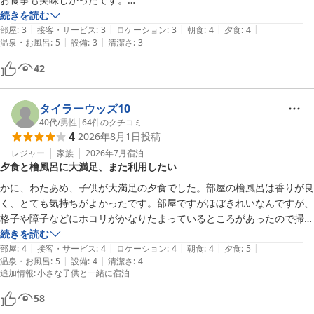
続きを読む
|
|
|
|
|
お部屋もおまかせだったのですが、ツインのお部屋で快適でしたが、お
部屋
:
3
接客・サービス
:
3
ロケーション
:
3
朝食
:
4
夕食
:
4
|
|
温泉・お風呂
:
5
設備
:
3
清潔さ
:
3
42
タイラーウッズ10
40代
/
男性
|
64
件のクチコミ
4
2026年8月1日
投稿
レジャー
家族
2026年7月
宿泊
夕食と檜風呂に大満足、また利用したい
かに、わたあめ、子供が大満足の夕食でした。部屋の檜風呂は香りが良
く、とても気持ちがよかったです。部屋ですがほぼきれいなんですが、
格子や障子などにホコリがかなりたまっているところがあったので掃除
した方がいいと思います。デザインがオシャレなのでたまりやすい部分
続きを読む
|
|
|
|
|
も多いので大変かと思いますがよろしくお願いします。また、同じ部屋
部屋
:
4
接客・サービス
:
4
ロケーション
:
4
朝食
:
4
夕食
:
5
|
|
温泉・お風呂
:
5
設備
:
4
清潔さ
:
4
で伺いたいと思います。
追加情報
:
小さな子供と一緒に宿泊
58