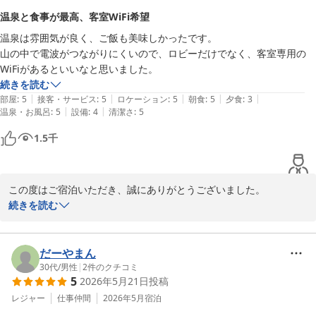
温泉と食事が最高、客室WiFi希望
当館でのご滞在も、お寛ぎいただけましたでしょうか。

温泉は雰囲気が良く、ご飯も美味しかったです。

もしまた伊香保へお越しの際は、ぜひ伊香保温泉　ホテル天坊へお
山の中で電波がつながりにくいので、ロビーだけでなく、客室専用の
立ち寄りくださいませ。お客様のまたのお越しをスタッフ一同心よ
WiFiがあるといいなと思いました。
りお待ちしております。
続きを読む
伊香保温泉 ホテル天坊
|
|
|
|
|
部屋
:
5
接客・サービス
:
5
ロケーション
:
5
朝食
:
5
夕食
:
3
2026-07-20
|
|
温泉・お風呂
:
5
設備
:
4
清潔さ
:
5
1.5
千
この度はご宿泊いただき、誠にありがとうございました。

続きを読む
温泉の雰囲気やお食事にご満足いただけたとのお言葉を、大変嬉し
く拝見いたしました。

だーやまん
また、客室でのWi-Fi環境につきましても貴重なご意見をありがと
30代
/
男性
|
2
件のクチコミ
5
2026年5月21日
投稿
うございます。今後の設備・サービス向上の参考とさせていただ
き、より快適にお過ごしいただける宿づくりに努めてまいります。

レジャー
仕事仲間
2026年5月
宿泊