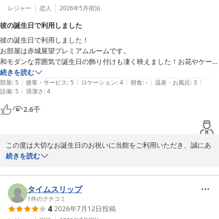
一方で、客室の清掃不備により、お客様に多大なるご不快な思いを
レジャー
恋人
2026年5月
宿泊
させてしまいましたことを深くお詫び申し上げます。コップの汚れ
彼の誕生日で利用しました
につきましては、早急に清掃担当者へ共有し、客室の点検体制を改
彼の誕生日で利用しました！

めて見直す所存です。

お部屋は赤城展望プレミアムルームです。

和モダンな雰囲気で誕生日の飾り付けも凄く映えました！お花やケーキ
今回の件を真摯に受け止め、お客様に快適にお過ごしいただける空
はホテルでは用意はありませんが送ることなら出来たのでお花だけ送っ
続きを読む
間作りを目指してまいります。

|
|
|
|
|
てケーキはその日に買って持っていきました！プレゼントの準備をする
部屋
:
5
接客・サービス
:
5
ロケーション
:
4
朝食
:
-
温泉・お風呂
:
3
清掃体制の改善につきましては、今後の課題として取り組ませてい
|
設備
:
5
清潔さ
:
4
際にフロントにお花と預けていたケーキを取りに行ったのですが、お皿
ただきます。

やナイフなども準備してくださっていてお花も一緒に持っていきましょ
2.6
千
うか？とこえをかけてくださいました🥺本当に神対応でした、、✨おか
貴重なご意見をいただき、誠にありがとうございました。

げでとても楽しい誕生日に出来ました！
またのお越しをスタッフ一同、心よりお待ち申し上げております。
伊香保温泉 ホテル天坊
この度は大切なお誕生日のお祝いに当館をご利用いただき、誠にあ
2026-07-20
りがとうございました。

続きを読む
赤城展望プレミアムルームでのご滞在をお楽しみいただき、和モダ
ンなお部屋が特別な日の雰囲気づくりのお役に立てたとのこと、大
タイムスリップ
変嬉しく存じます。

1
件のクチコミ
4
2026年7月12日
投稿