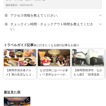
最終更新日：2025-03-25
アクセス情報を教えてください。
チェックイン時間・チェックアウト時間を教えてくださ
い。
トラベルガイド記事
旅に行きたくなる旅行記事をお届け
【静岡市清水港グル
なぜ沼津にはバーが多
【静岡県焼津市・なか
メ】港の名店ならコ
い？意外なルーツがわ
むら館】「焼津温泉」
コ！マグロ食べ比べや
かる店へ【静岡県沼津
発祥の地で「浮遊体
激レア“サバの氷室盛
市・BAR FRANK／ね
験」 開発期間3年の温
り”港周辺の店5選
こと白鳥】
泉商品で手がすべすべ
最近見た宿