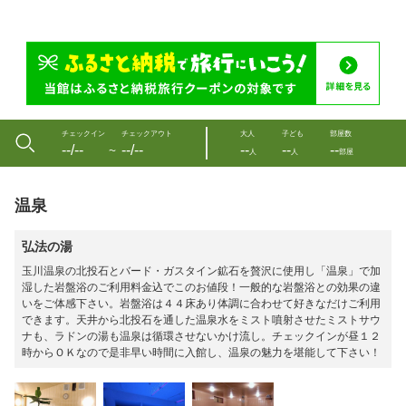
チェックイン
チェックアウト
大人
子ども
部屋数
--/--
--/--
--
--
--
〜
人
人
部屋
温泉
弘法の湯
玉川温泉の北投石とバード・ガスタイン鉱石を贅沢に使用し「温泉」で加
湿した岩盤浴のご利用料金込でこのお値段！一般的な岩盤浴との効果の違
いをご体感下さい。岩盤浴は４４床あり体調に合わせて好きなだけご利用
できます。天井から北投石を通した温泉水をミスト噴射させたミストサウ
ナも、ラドンの湯も温泉は循環させないかけ流し。チェックインが昼１２
時からＯＫなので是非早い時間に入館し、温泉の魅力を堪能して下さい！