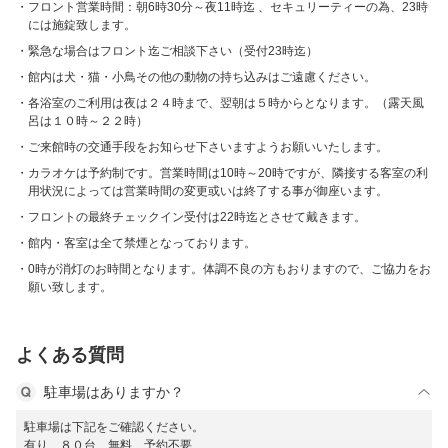
フロント営業時間：朝6時30分～夜11時迄 、セキュリーティーの為、23時
には施錠致します。
緊急な場合はフロント迄ご相談下さい（受付23時迄）
館内は犬・猫・小鳥その他の動物の持ち込みはご遠慮ください。
各浴室のご利用は夜は２４時まで、翌朝は５時からとなります。（露天風
呂は１０時～２２時）
ご来館時の交通手段をお知らせ下さいますようお願いいたします。
カラオケは予約制です。営業時間は10時～20時ですが、隣接する客室の利
用状況によっては営業時間の変更或いは終了する事が御座います。
フロントの最終チェックイン受付は22時迄とさせて戴きます。
館内・客室は全て禁煙となっております。
0時が消灯のお時間となります。体調不良の方もおりますので、ご協力をお
願い致します。
よくある質問
駐車場はありますか？
駐車場は下記をご確認ください。
有り ８０台 無料 予約不要