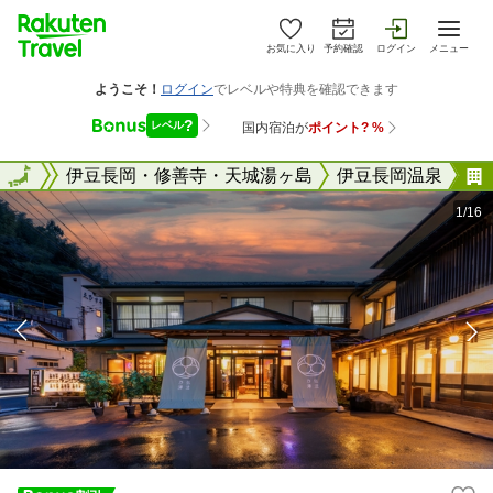
お気に入り
予約確認
ログイン
メニュー
静岡県
全国
伊豆長岡・修善寺・天城湯ヶ島
伊豆長岡温泉
1/16