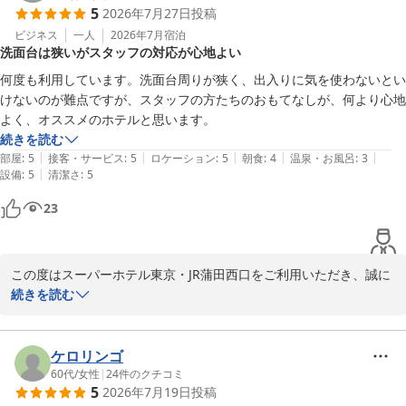
5
2026年7月27日
投稿
などはご満足いただけておりますでしょうか。当ホテルはJR蒲田駅
西口より徒歩約3分で、品川や羽田空港へのアクセスも便利な立地
ビジネス
一人
2026年7月
宿泊
洗面台は狭いがスタッフの対応が心地よい
が自慢です。

何度も利用しています。洗面台周りが狭く、出入りに気を使わないとい
また次回のご上京の際もご予約をお約束いただき、大変光栄に存じ
けないのが難点ですが、スタッフの方たちのおもてなしが、何より心地
ます。ご滞在のご要望などがございましたら、どうぞお気軽にお声
よく、オススメのホテルと思います。
かけください。

続きを読む
|
|
|
|
|
部屋
:
5
接客・サービス
:
5
ロケーション
:
5
朝食
:
4
温泉・お風呂
:
3
口コミのご投稿、誠にありがとうございました。厳しい暑さが続い
|
設備
:
5
清潔さ
:
5
ておりますので、どうぞご自愛いただき、またお元気なお姿にお会
23
いできますことを心よりお待ちしております。

スーパーホテル東京・JR蒲田西口　支配人
この度はスーパーホテル東京・JR蒲田西口をご利用いただき、誠に
高濃度炭酸泉 梅屋敷の湯 スーパーホテル東京・ＪＲ蒲田西口
ありがとうございます。

続きを読む
2026-07-30
洗面台周りの狭さについてご不便をおかけし、申し訳ございませ
ん。ご滞在中の動線にご配慮いただいたことに感謝するとともに、
ケロリンゴ
今後の課題として参考にさせていただきます。

60代
/
女性
|
24
件のクチコミ
5
2026年7月19日
投稿