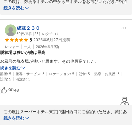
スーパーホテル東京・JR蒲田西口　支配人
この度は、数あるホテルの中から当ホテルをお選びいただきご宿泊
いただきましたのに、大浴場のロッカーおよび浴場自体が狭く、ご
続きを読む
高濃度炭酸泉 梅屋敷の湯 スーパーホテル東京・ＪＲ蒲田西口
不便やご不快な思いをおかけし、誠に申し訳ございません。心身と
2026-07-09
もにゆっくりとお寛ぎいただきたい大浴場で、お客様に窮屈な思い
をさせてしまったこと、心苦しい限りでございます。本来であれ
成蔵２３０
ば、より快適にご利用いただける空間でお迎えすべきところ、私ど
60代
/
男性
|
35
件のクチコミ
5
2026年6月27日
投稿
もの配慮が至らず重ねてお詫び申し上げます。

レジャー
一人
2026年6月
宿泊
脱衣場は狭いが他は最高
しかしながら、その他の点でご評価いただきましたこと、大変あり
がたく存じます。今後もいただいたご意見を参考に、より良いホテ
ルづくりに努めてまいります。

続きを読む
|
|
|
|
|
部屋
:
5
接客・サービス
:
5
ロケーション
:
5
朝食
:
5
温泉・お風呂
:
5
この度はお忙しい中、貴重なご意見をお寄せくださいましてありが
|
設備
:
5
清潔さ
:
5
とうございました。

48
スーパーホテル東京・JR蒲田西口 支配人
高濃度炭酸泉 梅屋敷の湯 スーパーホテル東京・ＪＲ蒲田西口
この度はスーパーホテル東京JR蒲田西口にご宿泊いただき、誠にあ
2026-06-29
りがとうございます。

続きを読む
大浴場脱衣場のスペースにつきまして、ご不便をおかけしましたこ