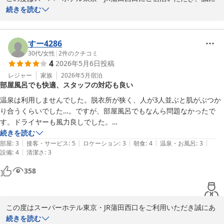
回もお越しいただける日をスタッフ一同、心よりお待ちしておりま
ありがとうございます。またご投稿にて、大満足というお言葉を頂
続きを読む
す。

戴し、心より御礼申し上げます。

スーパーホテル東京・JR蒲田西口　支配人
無料の朝食ビュッフェや焼き立てパン、高濃度人工炭酸泉「梅屋敷
すー4286
の湯」、静かな客室で快適にお休みいただけたご様子が伺え、大変
30代
/
女性
|
2
件のクチコミ
高濃度炭酸泉 梅屋敷の湯 スーパーホテル東京・ＪＲ蒲田西口
4
2026年5月6日
投稿
嬉しく思っております。またリファのヘアドライヤーやヘアアイロ
2026-06-02
ンなどのアメニティにもご満足いただき、お褒めのお言葉までいた
レジャー
家族
2026年5月
宿泊
部屋風呂でも快適、スタッフの対応も良い
だき感激しております。当ホテルでは、心地よくお過ごしいただけ
るよう備品やサービスの充実に努めております。

温泉は利用しませんでした。脱衣所が狭く、人が3人並ぶと肌がぶつか
り合うくらいでした…。ですが、部屋風呂でもなんら問題なかったで
全国のスーパーホテルもご利用いただいているとのこと、旅のお手
す。ドライヤーも風力良しでした。

伝いができて大変光栄です。駅から徒歩3分という立地や、羽田空
2段ベッドの上はシーツの設置を自分でするタイプでした。血痕の痕が
続きを読む
港や品川方面へのアクセスの良さも当ホテルの特長でございますの
|
|
|
|
|
いくつかあり、それだけが不潔だな〜と思うところでした。

部屋
:
3
接客・サービス
:
5
ロケーション
:
3
朝食
:
4
温泉・お風呂
:
3
で、周辺のお出かけ時にもご不便なくご利用いただけるかと存じま
|
設備
:
4
清潔さ
:
3
スタッフさんの接客はとても感じがよく、気が利く対応で満足でした。

す。

また東京行く時は利用したいなと思います。
358
貴重なお時間の中、クチコミをご投稿いただき、改めて感謝申し上
げます。これからも季節ごとの変化を感じながら、快適にお過ごし
いただけるようスタッフ一同努めてまいりますので、またのお越し
この度はスーパーホテル東京・JR蒲田西口をご利用いただき誠にあ
を心よりお待ちしております。

りがとうございます。数あるホテルの中から当館をお選びいただい
続きを読む