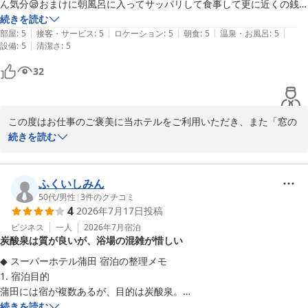
ん気分😪おまけに朝風呂に入ってサッパリして食事して更に近くの銭
湯に行ける。この立地は良いですよ😊私にはでした✨
続きを読む
|
|
|
|
|
部屋
:
5
接客・サービス
:
5
ロケーション
:
5
朝食
:
5
温泉・お風呂
:
5
|
設備
:
5
清潔さ
:
5
32
この度はお仕事のご褒美に当ホテルをご利用いただき、また「窓の
外に昭和な家々の灯りと夜空の雲のキレ間にまんまるの月が見えな
続きを読む
んとも言えん気分」とのお言葉をいただき、心より感謝申し上げま
す。

ふくいしみん
お仕事の疲れを癒すために当ホテルのご利用をお選びいただけたこ
50代
/
男性
|
3
件のクチコミ
4
2026年7月17日
投稿
と、大変うれしく拝見いたしました。高濃度人工炭酸泉「梅屋敷の
湯」での朝風呂や、朝食ビュッフェ、そして周辺の銭湯巡りまでお
ビジネス
一人
2026年7月
宿泊
炭酸泉は質が良いが、浴場の混雑が惜しい
楽しみいただけたご様子で、私共も励みになります。立地について
もご評価くださりありがとうございます。当ホテルはJR蒲田駅西口
◆ スーパーホテル蒲田 宿泊の整理メモ

から徒歩約3分とアクセスが良く、近隣の昭和らしい情緒ある景色
1. 宿泊目的

や銭湯も多くございますので、日々のリフレッシュにぴったりで
蒲田には宿が複数あるが、目的は炭酸泉。

す。

続きを読む