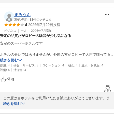
たにも関わらず、2段ベッドのシーツに血痕が残っていたことで不
スーパーホテル東京・JR蒲田西口　支配人
快な思いをお掛けしてしまい、大変申し訳ございませんでした。心
地よくお休みいただくためのご準備が行き届かず、ホテルとして深
まろうん
高濃度炭酸泉 梅屋敷の湯 スーパーホテル東京・ＪＲ蒲田西口
く反省しております。今後はベッドやリネン類の清掃・確認体制を
50代
/
男性
|
33
件のクチコミ
2026-05-16
4
2026年7月29日
投稿
より一層強化し、再発防止に努めてまいります。

ビジネス
一人
2026年7月
宿泊
安定の品質だがロビーの騒音が少し気になる
また、大浴場の脱衣所が狭くご不便をお感じになられた点について
も、期待にお応えできず心苦しい限りでございます。限られたスペ
安定のスーパーホテルです

ースとはいえ、より快適にご利用いただけるよう工夫を検討してま
いります。

ホテルのせいではありませんが、外国の方がロビーで大声で喋ってるの
はフロントの方から少し注意してもらっても良いかなと思いました
続きを読む
一方で、お部屋の設備やドライヤー、スタッフの対応にご満足いた
|
|
|
|
|
部屋
:
4
接客・サービス
:
3
ロケーション
:
4
朝食
:
4
温泉・お風呂
:
4
だけたとのお言葉を頂戴し、大変うれしく思います。今後とも皆様
|
設備
:
4
清潔さ
:
4
が快適にお過ごしいただけるよう、スタッフ一同心掛けてまいりま
8
す。

お忙しい中、貴重なご意見をお寄せいただきありがとうございまし
た。

この度は当ホテルをご利用いただき誠にありがとうございます。ま
た、数あるホテルの中から選んでお越しいただいたにも関わらず、
続きを読む
スーパーホテル東京・JR蒲田西口 支配人
ロビーの騒音でご不快な思いをさせてしまい、誠に申し訳ございま