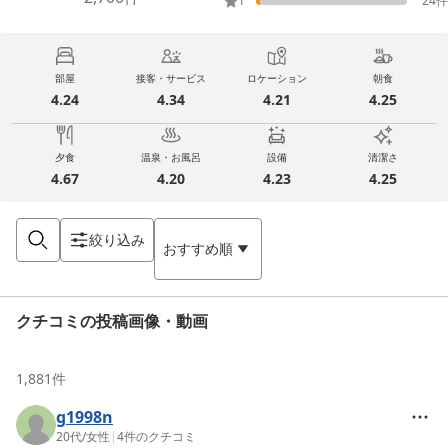
1
24
件
部屋
接客・サービス
ロケーション
朝食
4.24
4.34
4.21
4.25
夕食
温泉・お風呂
設備
清潔さ
4.67
4.20
4.23
4.25
絞り込み
おすすめ順
クチコミの投稿画像・動画
1,881
件
g1998n
20代
/
女性
|
4
件のクチコミ