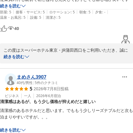
ただける高濃度人工炭酸泉「梅屋敷の湯」も好評で、旅の疲れを癒
続きを読む
していただけると喜ばれております。

|
|
|
|
|
部屋
:
5
接客・サービス
:
5
ロケーション
:
5
朝食
:
5
夕食
:
-
|
|
温泉・お風呂
:
5
設備
:
5
清潔さ
:
5
お忙しい中、口コミをご投稿いただきありがとうございます。連日
40
暑い日が続いておりますが、体調など崩されませんよう、どうぞご
自愛くださいませ。

またのご利用を心よりお待ちしております。

この度はスーパーホテル東京・JR蒲田西口をご利用いただき、誠に
ありがとうございます。いつも温かいお言葉を頂戴し、大変光栄に
続きを読む
スーパーホテル東京・JR蒲田西口　支配人
存じます。

高濃度炭酸泉 梅屋敷の湯 スーパーホテル東京・ＪＲ蒲田西口
従業員の対応や朝食にご満足いただき、とても居心地が良いとのお
まめさん3907
2026-07-18
言葉を頂き嬉しく思います。当館の朝食は、種類豊富なビュッフェ
40代
/
男性
|
5
件のクチコミ
5
2026年7月8日
投稿
と毎朝焼き上げるパンが自慢で、多くのお客様にご好評をいただい
ております。スタッフ一同、お客様に快適にお過ごしいただけるよ
ビジネス
一人
2026年6月
宿泊
清潔感はあるが、もう少し価格が抑えめだと嬉しい
う、今後も心を込めてサービスに努めてまいります。

清潔感のあるホテルだと思います。でももう少しリーズナブルだと次も
また、JR蒲田駅から徒歩約3分とアクセスも便利な場所にあり、羽
泊まりやすいですが。。。

田空港への移動や周辺観光にも大変便利にご利用いただけます。こ
れからも変わらぬご愛顧のほどよろしくお願い申し上げます。

続きを読む