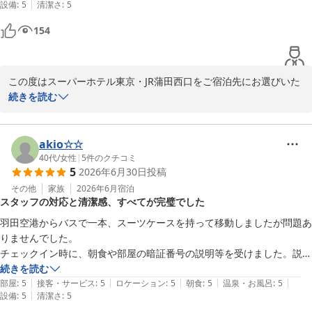
高濃度人工炭酸泉「梅屋敷の湯」は24時間いつでもご利用いただけ
|
設備
:
5
清潔さ
:
5
浴室自体も狭めで、快適さはやや不足。

るのが特徴です。当ホテルは蒲田駅から徒歩3分とアクセスも良
154
く、羽田空港からのアクセスも便利な立地となっております。

4. ホテルへのアクセス

駅からの道は事前に把握していた。

貴重なご意見をいただき感謝申し上げます。東京もいよいよ本格的
な夏を迎え、日差しの強い日が続いておりますので、どうぞご自愛
この度はスーパーホテル東京・JR蒲田西口をご宿泊先にお選びいた
大きな看板が遠くから見えるため、迷わず到着できる。

ください。次回もお越しいただけることを心よりお待ちしておりま
だき、誠にありがとうございます。

続きを読む
す。

5. 朝食（焼き立てパン）

スタッフの笑顔や挨拶がお客様のご褒美旅の癒しとなったとのこ
● 良かった点

スーパーホテル東京・JR蒲田西口　支配人
と、心より嬉しく拝見いたしました。「お疲れ様です」「お帰りな
akio☆☆
焼き立てパンが売りで、パン好きとしては魅力的。

さいませ」「行ってらっしゃいませ」といった言葉でお迎えし、お
40代
/
女性
|
5
件のクチコミ
高濃度炭酸泉 梅屋敷の湯 スーパーホテル東京・ＪＲ蒲田西口
5
2026年6月30日
投稿
見送りできたことが思い出となりましたら、私どもにとっても大き
● 気になった点

2026-07-18
な励みです。

その他
家族
2026年6月
宿泊
「トースターで焼くべきか」「そのまま食べるべきか」が分かりづら
スタッフの対応と清潔感、すべてが完璧でした
い。

また、お風呂の広さにつきまして、ご不便をおかけし申し訳ござい
→ 案内があると親切だと感じた。

羽田空港からバスで一本、スーツケースを持って移動しましたが問題あ
ません。それにも関わらず前向きなお気持ちでお過ごしいただけた
りませんでした。

ことに感謝の気持ちでいっぱいです。当館の高濃度人工炭酸泉「梅
ホテル朝食でパンを敬遠する理由は、

チェックイン時に、朝食や部屋の暗証番号の説明等を受けました。説明
屋敷の湯」は、旅の疲れを癒す自慢の設備でございます。

“焼く作業が混雑を生むため、遠慮してしまう”という自身の習慣がある
がわかりやすく、丁寧で親切でした。

続きを読む
|
|
|
|
|
から。

受付してくださった方だけでなく、従業員の方は、どのポジションの方
部屋
:
5
接客・サービス
:
5
ロケーション
:
5
朝食
:
5
温泉・お風呂
:
5
季節は夏本番となり、東京でも蒸し暑い日が続きます。どうぞお身
|
設備
:
5
清潔さ
:
5
も対応がよく、責任者の方の指導がとても良いと感じました。

体にお気をつけてお過ごしくださいませ。
