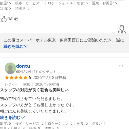
|
|
|
|
|
部屋
:
5
接客・サービス
:
5
ロケーション
:
4
朝食
:
5
温泉・お風呂
:
5
貴重なお時間を割いてクチコミを投稿くださり、心より感謝申し上
|
設備
:
5
清潔さ
:
5
げます。蒸し暑い日が続きますので、体調など崩されませんようご
45
自愛ください。次回もお待ちしております。

スーパーホテル東京・JR蒲田西口　支配人
この度はスーパーホテル東京・JR蒲田西口にご宿泊いただき、誠に
高濃度炭酸泉 梅屋敷の湯 スーパーホテル東京・ＪＲ蒲田西口
ありがとうございます。数あるホテルの中から当館をお選びくださ
続きを読む
2026-07-13
ったにも関わらず、ご宿泊料金につきましてご期待に添えず、心苦
しい思いでございます。快適さと清潔感を大切にしながら、よりご
利用いただきやすい料金設定にできるよう、今後もプラン内容や価
dontu
格について検討を重ねてまいります。

60代
/
女性
|
1
件のクチコミ
5
2026年7月8日
投稿
また、清潔感についてお褒めのお言葉をいただき嬉しく存じます。
レジャー
家族
2026年7月
宿泊
スタッフの対応が良く朝食も美味しい
当ホテルではお客様が安心してご利用いただけるよう、清掃や衛生
管理を徹底しております。今後も変わらぬご満足をご提供できるよ
初めて宿泊させていただきました。

う努めてまいります。

スタッフの方がとても感じよかったです。

お忙しい中、貴重なご意見をお寄せいただき誠にありがとうござい
続きを読む
ました。

|
|
|
|
|
部屋
:
5
接客・サービス
:
5
ロケーション
:
5
朝食
:
5
夕食
:
-
|
|
温泉・お風呂
:
4
設備
:
5
清潔さ
:
5