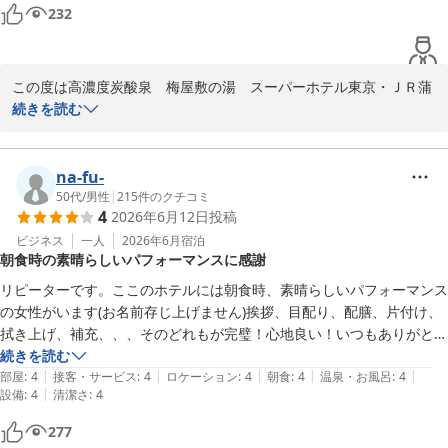
6. スタッフの印象

館内は、全体的に清潔。部屋も大浴場もロビーもエレベーターも廊下も
232
朝の女性スタッフ、夕方の男性スタッフの2名と接した。

トイレも、すべて清潔でした。

この度は心温まるクチコミのご投稿、誠にありがとうございまし
部屋のある階のエレベーター前に椅子を置いてくださっていて、細やか
た。次回もスタッフ一同、心よりお待ちしております。

どちらも丁寧で、ホスピタリティをよく理解している優秀なスタッフだ
な気配りが行き届いていました。

この度は高濃度炭酸泉　梅屋敷の湯　スーパーホテル東京・ＪＲ蒲
と感じた。

朝食は種類も豊富で美味しい。ドリンクサービスも種類が豊富で、おす
スーパーホテル東京・JR蒲田西口　支配人
田西口にご宿泊いただき、誠にありがとうございます。

続きを読む
すめの飲み方の記載があり、楽しくいただきました。

また、スタッフの対応や館内の清潔感、朝食に至るまで多岐にわた
7. 全体まとめ

クリーニング手配、印刷（これはご好意で対応いただいたので申し訳な
高濃度炭酸泉 梅屋敷の湯 スーパーホテル東京・ＪＲ蒲田西口
るお褒めの言葉をいただき、大変光栄に存じます。

炭酸泉の質や設備の清潔さは良い。

かった）、郵便物の受け取りも対応してくださいました。

2026-07-14
na-fu-
その他、ご好意で対応してくださったことが多々あり恐縮しています。

当ホテルはＪＲ京浜東北線蒲田駅西口より徒歩約３分！品川や横浜
50代
/
男性
|
215
件のクチコミ
ただし、浴場のキャパ不足と朝の混雑が大きな課題。

今回初めて利用しましたが、もっと早くこのホテルを見つけていれば良
4
2026年6月12日
投稿
からも好アクセス！羽田空港にはJR蒲田駅発の路線バス利用で約３
かったです。

０分と、交通の便にも恵まれております。お客様に快適にお過ごし
ビジネス
一人
2026年6月
宿泊
部屋のユニットバスは段差と狭さが惜しい点。

また宿泊する予定があったときは、こちらのホテルに宿泊します。
朝食時の素晴らしいパフォーマンスに感謝
いただけたご様子を伺い、スタッフ一同心より嬉しく感じておりま
す。

アクセスは分かりやすく、到着しやすい。

リピーターです。ここのホテルには朝食時、素晴らしいパフォーマンス
の女性がいます(お名前存じ上げません)挨拶、目配り、配膳、片付け、
館内の設備やサービスにつきましてもお喜びいただけたようで何よ
朝食のパンは魅力的だが、食べ方の案内があるとより快適。

拭き上げ、補充、、、そのどれもが完璧！心地良い！いつもありがとう
りです。お客様からいただいた温かいお言葉は、スタッフにとって
ございます！また利用させて頂きます！
続きを読む
何よりの励みとなります。

|
|
|
|
|
スタッフの対応は非常に良く、印象が良い。
部屋
:
4
接客・サービス
:
4
ロケーション
:
4
朝食
:
4
温泉・お風呂
:
4
|
設備
:
4
清潔さ
:
4
「また宿泊する予定があったときは、こちらのホテルに宿泊しま
277
す」とのお言葉をいただき、大変感激しております。次回お越しの