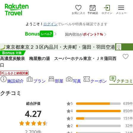
お気に入り
予約確認
ログイン
メニュー
東京都
東京２３区内
品川・大井町・蒲田・羽田空港
高濃度炭酸泉 梅屋敷の湯 スーパーホテル東京・ＪＲ蒲田西
口
ふるさと納税対象
施設紹介
プラン
部屋
写真
クーポン
クチコミ
クチコミ
総合評価
5
639
件
4.27
4
850
件
3
151
件
2
32
件
2,700
件