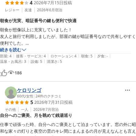
4
2026年7月15日
投稿
レジャー
友達
2026年6月
宿泊
朝食が充実、暗証番号の鍵も便利で快適
朝食が想像以上に充実していました！

友人と旅行で利用しましたが、部屋の鍵が暗証番号なので共有しやすく
便利でした。

続きを読む
|
|
|
|
|
温泉があるのはとてもよかったですが、脱衣所が狭く、洗い場も3つし
部屋
:
4
接客・サービス
:
4
ロケーション
:
4
朝食
:
5
夕食
:
-
|
|
温泉・お風呂
:
3
設備
:
5
清潔さ
:
5
かないので少し利用しづらかったです。

186
総じて、ビジネスホテルとしてはお値段以上だと感じました。
ケロリンゴ
60代
/
女性
|
24
件のクチコミ
5
2026年7月31日
投稿
その他
一人
2026年7月
宿泊
自分へのご褒美、月を眺めて銭湯巡り
仕事で頑張った時、自分へのご褒美として泊まっています。窓の外に昭
和な家々の灯りと夜空の雲のキレ間にまんまるの月が見えなんとも言え