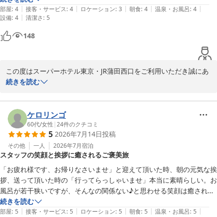
|
|
|
|
|
前日に「蒲田温泉」で黒湯を体験済みだったため、今回は炭酸泉を楽し
部屋
:
4
接客・サービス
:
4
ロケーション
:
3
朝食
:
4
温泉・お風呂
:
4
お客様からの温かいお言葉や素敵なエピソードのご投稿に心より御
|
設備
:
4
清潔さ
:
5
むために宿泊。

礼申し上げます。

148
2. お風呂（炭酸泉）

関東も本格的な夏を迎え、夜空に光る月とともに涼しい風を感じる
● 良かった点

季節です。どうぞお体にお気をつけて、また心と身体のリセットに
お風呂場は清潔。

お越しくださる日をお待ちしております。

この度はスーパーホテル東京・JR蒲田西口をご利用いただき誠にあ
りがとうございます。

続きを読む
炭酸泉の質も良く、満足。

スーパーホテル東京・JR蒲田西口　支配人
炭酸泉の混雑や浴場のキャパシティ、ユニットバスの段差や狭さ、
● 気になった点

高濃度炭酸泉 梅屋敷の湯 スーパーホテル東京・ＪＲ蒲田西口
朝食パンの案内表示など、様々なご指摘をいただき心よりお詫び申
ケロリンゴ
洗い場が3人分しかなく、宿泊者数に対してキャパ不足。

2026-08-01
し上げます。混雑緩和やより快適なご案内について、今後の運営の
60代
/
女性
|
24
件のクチコミ
5
2026年7月14日
投稿
参考とさせていただきます。

浸かれる人数も、快適に入るには3人程度（＝最大6人ほど）。

その他
一人
2026年7月
宿泊
スタッフの笑顔と挨拶に癒されるご褒美旅
一方で、炭酸泉の質や設備の清潔さをお褒めいただき、とても嬉し
朝はテレビ表示がずっと「混雑」で、朝の炭酸泉は断念。

く拝読いたしました。スタッフの対応へも高い評価をいただき、何
→ 同じ目的の人が多く、混雑は仕方ないと感じた。

「お疲れ様です、お帰りなさいませ」と迎えて頂いた時、朝の元気な挨
よりの励みとなります。また、蒲田駅からのアクセスの分かりやす
拶、送って頂いた時の「行ってらっしゃいませ」本当に素晴らしい。お
さや、焼き立てパンの朝食にもご満足いただけたようで何よりでご
3. 部屋（ユニットバス）

風呂が若干狭いですが、そんなの関係ない♪と思わせる笑顔は癒されま
ざいます。

ユニットバスに段差があるのが少し残念。

す😊自分へのご褒美です＼(^o^)／
続きを読む
|
|
|
|
|
部屋
:
5
接客・サービス
:
5
ロケーション
:
5
朝食
:
5
温泉・お風呂
:
5