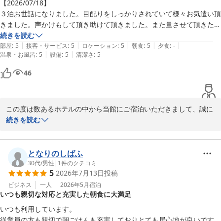
用意し、ご到着後ほっと一息ついていただける空間を目指しており
【2026/07/18】

ます。高濃度人工炭酸泉「梅屋敷の湯」もご滞在中にぜひご利用い
３泊お世話になりました。目配りをしっかりされていて様々お気遣い頂
ただき、旅のお疲れを癒してください。

きました。声かけもして頂き助けて頂きました。また量させて頂きたい
ホテルです。
続きを読む
この度は貴重なお時間を割いてご投稿いただき、誠にありがとうご
|
|
|
|
|
部屋
:
5
接客・サービス
:
5
ロケーション
:
5
朝食
:
5
夕食
:
-
ざいました。東京は7月も蒸し暑くなりがちですので、次回お越し
|
|
温泉・お風呂
:
5
設備
:
5
清潔さ
:
5
の際は涼やかなひとときをお過ごしいただけるよう一層努めてまい
46
ります。次回もお待ちしております。

スーパーホテル東京・JR蒲田西口 支配人
この度は数あるホテルの中から当館にご宿泊いただきまして、誠に
高濃度炭酸泉 梅屋敷の湯 スーパーホテル東京・ＪＲ蒲田西口
ありがとうございます。3泊のご滞在を快適にお過ごしいただけた
続きを読む
2026-07-22
ご様子で、大変嬉しく存じます。

スタッフの目配りや細やかな気配り、そしてお声かけに対して
となりのしばふ
「様々お気遣い頂きました」「助けて頂きました」とのお言葉を頂
30代
/
男性
|
1
件のクチコミ
5
2026年7月13日
投稿
戴し、心より感謝申し上げます。今後もお客様が安心しておくつろ
ぎいただけるサービスを心掛けてまいります。

ビジネス
一人
2026年5月
宿泊
いつも親切な対応と充実した朝食に大満足
当ホテルは、JR蒲田駅から徒歩約3分とアクセスも良く、ご宿泊の
いつも利用しています。

皆様に便利にご利用いただけます。また、15時から夜通しご利用い
従業員の方も親切で朝ごはんも充実しておりとても居心地が良いです