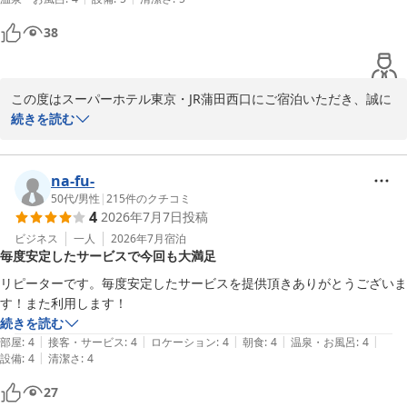
スーパーホテル東京・JR蒲田西口 支配人
38
高濃度炭酸泉 梅屋敷の湯 スーパーホテル東京・ＪＲ蒲田西口
2026-07-09
この度はスーパーホテル東京・JR蒲田西口にご宿泊いただき、誠に
ありがとうございます。

続きを読む
スタッフの対応について「とても感じが良かった」とのお言葉をい
ただき、大変嬉しく思っております。また、朝ごはんについても美
na-fu-
味しくお召し上がりいただけたとのこと、スタッフ一同励みになり
50代
/
男性
|
215
件のクチコミ
4
2026年7月7日
投稿
ます。当ホテルの朝食ビュッフェは焼き立てパンをはじめ、和洋さ
まざまなメニューを取り揃えており、多くのお客様からご好評をい
ビジネス
一人
2026年7月
宿泊
毎度安定したサービスで今回も大満足
ただいております。

リピーターです。毎度安定したサービスを提供頂きありがとうございま
初めてのご利用とのことでしたが、快適にお過ごしいただけたよう
す！また利用します！
で安心いたしました。もし今後、アクセス面や周辺の観光スポット
続きを読む
などについてもご質問がございましたら、どうぞお気軽にお声掛け
|
|
|
|
|
部屋
:
4
接客・サービス
:
4
ロケーション
:
4
朝食
:
4
温泉・お風呂
:
4
ください。温かいお言葉をクチコミでお寄せくださり、心より感謝
|
設備
:
4
清潔さ
:
4
申し上げます。

27