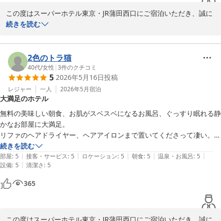
実したアメニティをご用意しております。ご滞在中は是非ごゆっく
りおくつろぎいただければ幸いです。

この度はスーパーホテル東京・JR蒲田西口にご宿泊いただき、誠に
ありがとうございます。

続きを読む
改めまして、クチコミ投稿にお時間をいただきありがとうございま
した。季節柄、体調を崩しやすい時期かと存じますが、ご自愛のう
設備の清潔さやスタッフのおもてなしについて素晴らしいホテルと
え、またお越しいただける日を心よりお待ちしております。

お褒めいただき、大変光栄でございます。また朝食がお口に合い、
2色のトラ猫
ご滞在中は高濃度人工炭酸泉「梅屋敷の湯」にて旅のお疲れを癒し
40代
/
女性
|
3
件のクチコミ
5
2026年5月16日
投稿
スーパーホテル東京・JR蒲田西口 支配人
ていただけたとのこと、スタッフ一同嬉しく拝読しました。

レジャー
一人
2026年5月
宿泊
高濃度炭酸泉 梅屋敷の湯 スーパーホテル東京・ＪＲ蒲田西口
大満足のホテル
3日間にわたりご利用いただき、心地よくお過ごしいただけた様子
2026-06-13
で安心いたしました。今回の東京観光はいかがでしたでしょうか。
無料の美味しい朝食、お肌がスベスベになるお風呂、ぐっすり眠れる静
お客様の快適なご滞在をサポートできたことを大変嬉しく思いま
かなお部屋に大満足。

す。

リファのヘアドライヤー、ヘアアイロンまで置いてくださって凄い。

スーパーホテルは他の場所にも宿泊したが、どこも大満足。
続きを読む
当ホテルはJR蒲田駅から徒歩3分という立地に加え、羽田空港や品
|
|
|
|
|
部屋
:
5
接客・サービス
:
5
ロケーション
:
5
朝食
:
5
温泉・お風呂
:
5
川駅にもアクセスしやすく、東京観光や出張など幅広い目的にご利
|
設備
:
5
清潔さ
:
5
用いただけます。朝食ビュッフェや焼き立てパン、大浴場など、今
365
後もお客様にご満足いただけるサービスを心がけてまいります。

お忙しい中、心温まるご投稿をいただきありがとうございました。
季節の変わり目でございますので、どうぞご自愛くださいませ。次
この度はスーパーホテル東京・JR蒲田西口にご宿泊いただき、誠に