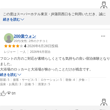
これからも笑顔と心配りを大切に、より良い宿泊体験をご提供でき
るよう努めてまいります。次回もお待ちしております。

この度はスーパーホテル東京・JR蒲田西口をご利用いただき、誠に
スーパーホテル東京・JR蒲田西口　支配人

ありがとうございます。いつも変わらぬサービスにご満足いただけ
続きを読む
たとのお言葉を頂戴し、大変嬉しく拝読いたしました。

なお、間もなく梅雨明けを迎える時期となります。晴れの日が増
え、羽田空港や横浜エリアへのお出かけにも最適なシーズンですの
お客様から「毎度安定したサービスを提供頂きありがとうございま
200億ウォン
で、どうぞご自愛のうえお過ごしください。
す」と継続してご評価いただき、スタッフ一同何よりの励みとなっ
20代
/
女性
|
2
件のクチコミ
4
2026年6月28日
投稿
ております。当館自慢の高濃度人工炭酸泉 梅屋敷の湯や、朝食ビュ
高濃度炭酸泉 梅屋敷の湯 スーパーホテル東京・ＪＲ蒲田西口
ッフェの焼き立てパンも機会がございましたらご堪能くださいま
レジャー
一人
2026年6月
宿泊
2026-07-09
せ。また、JR蒲田駅から徒歩約3分というアクセスの良さも多くの
フロントの方のご対応が素晴らしくとても気持ちの良い宿泊体験となり
お客様からご好評をいただいております。

ました。

大浴場のロッカーと大浴場が狭かったことだけが残念です。
いつもご感想をお寄せいただき、心より感謝申し上げます。今後と
続きを読む
も笑顔でお迎えできますよう努めてまいりますので、引き続きどう
|
|
|
|
|
部屋
:
5
接客・サービス
:
5
ロケーション
:
5
朝食
:
4
夕食
:
-
ぞよろしくお願いいたします。

|
|
温泉・お風呂
:
3
設備
:
5
清潔さ
:
5
31
次回もお待ちしております。暑さ厳しい時期となりますが、どうぞ
ご自愛のうえお過ごしくださいませ。
