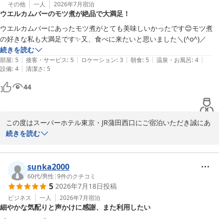
何度もご宿泊いただき、また「スタッフの方たちのおもてなしが、
その他
一人
2026年7月
宿泊
ウエルカムバーのモツ煮が絶品で大満足！
何より心地よく、オススメのホテル」とのお言葉を頂戴し、大変嬉
しく存じます。当館では高濃度炭酸泉『梅屋敷の湯』や焼き立てパ
ウエルカムバーにあったモツ煮がとても美味しいかったです😊モツ煮
ンを含む朝食ビュッフェなど、心やすらぐ時間をご提供できるよう
の好きな私も大満足です✨又、食べに来たいと思いました＼(^o^)／
努めております。

続きを読む
|
|
|
|
|
部屋
:
5
接客・サービス
:
5
ロケーション
:
3
朝食
:
5
温泉・お風呂
:
4
JR蒲田駅から徒歩3分、羽田空港や品川へのアクセスも便利な立地
|
設備
:
4
清潔さ
:
5
で、ビジネスや観光のお客様にもご好評いただいております。

44
お忙しい中、ご感想をお寄せいただき心よりお礼申し上げます。

夏本番を迎え暑さ厳しい時期となりますが、どうぞご自愛くださ
この度はスーパーホテル東京・JR蒲田西口にご宿泊いただき誠にあ
い。次回もお待ちしております。

りがとうございます。

続きを読む
スーパーホテル東京・JR蒲田西口　支配人
ウエルカムバーのモツ煮について「絶品」とのお褒めの言葉をいた
だき、スタッフ一同大変うれしく拝見いたしました。モツ煮がお好
sunka2000
高濃度炭酸泉 梅屋敷の湯 スーパーホテル東京・ＪＲ蒲田西口
きなお客様にもご満足いただけたご様子で、また「また食べに来た
60代
/
男性
|
9
件のクチコミ
2026-07-27
5
2026年7月18日
投稿
い」との温かいお気持ちに、私共も大きな励みとなります。

ビジネス
一人
2026年7月
宿泊
細やかな気配りと声かけに感謝、また利用したい
当ホテルのウエルカムバーでは季節に応じたお料理やドリンクをご