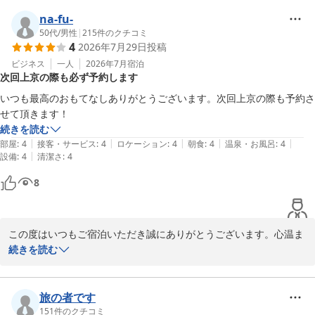
せん。特に外国のお客様がロビーで大きな声を出されていたとのご
高濃度炭酸泉 梅屋敷の湯 スーパーホテル東京・ＪＲ蒲田西口
指摘、せっかくお寛ぎいただけるはずの空間でご迷惑をおかけし、
na-fu-
2026-05-07
心苦しい思いでございます。フロントスタッフが気配りを欠き、注
50代
/
男性
|
215
件のクチコミ
4
2026年7月29日
投稿
意や配慮が十分でなかったこと、深くお詫び申し上げます。

ビジネス
一人
2026年7月
宿泊
次回上京の際も必ず予約します
今後は館内のマナーについて適切にご案内し、皆様が快適にお過ご
しいただける環境づくりにより一層努めてまいります。

いつも最高のおもてなしありがとうございます。次回上京の際も予約さ
せて頂きます！
また、安定した品質についてのお言葉、大変嬉しく拝読いたしまし
続きを読む
た。これからも変わらぬ安心感を感じていただけるよう努力してま
|
|
|
|
|
部屋
:
4
接客・サービス
:
4
ロケーション
:
4
朝食
:
4
温泉・お風呂
:
4
いります。

|
設備
:
4
清潔さ
:
4
8
お忙しい中、ご投稿いただきありがとうございました。

スーパーホテル東京・JR蒲田西口 支配人
この度はいつもご宿泊いただき誠にありがとうございます。心温ま
高濃度炭酸泉 梅屋敷の湯 スーパーホテル東京・ＪＲ蒲田西口
るお言葉をいただき、スタッフ一同とても励みになっております。

続きを読む
2026-07-30
「いつも最高のおもてなしありがとうございます」とのお褒めの言
葉、重ねてお礼申し上げます。当館自慢の高濃度人工炭酸泉「梅屋
旅の者です
敷の湯」や、バリエーション豊富な朝食ビュッフェ、焼き立てパン
151
件のクチコミ