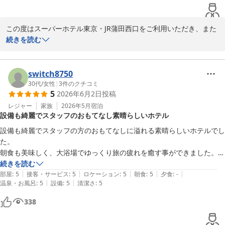
際も、お客様に快適なひとときをご提供できるよう、サービスの向
上に努めてまいります。

この度はスーパーホテル東京・JR蒲田西口をご利用いただき、また
またお会いできる日を、スタッフ一同心よりお待ち申し上げており
心温まるお言葉をいただき誠にありがとうございます。

続きを読む
ます。

「朝食時の素晴らしいパフォーマンスの女性がいます 挨拶、目配
この度はお忙しい中、貴重なご意見をお寄せくださいましてありが
り、配膳、片付け、拭き上げ、補充、そのどれもが完璧」とのお褒
switch8750
とうございました。

めのお言葉、本当に嬉しく拝読いたしました。毎朝のお時間がより
30代
/
女性
|
3
件のクチコミ
5
2026年6月2日
投稿
心地よいものとなるよう、スタッフ一同心を込めておもてなしをし
スーパーホテル東京・JR蒲田西口 支配人
ております。こうしてお気付きいただけたことは、私どもにとって
レジャー
家族
2026年5月
宿泊
設備も綺麗でスタッフのおもてなし素晴らしいホテル
大きな励みとなります。

高濃度炭酸泉 梅屋敷の湯 スーパーホテル東京・ＪＲ蒲田西口
設備も綺麗でスタッフの方のおもてなしに溢れる素晴らしいホテルでし
2026-06-30
たびたび当ホテルに足を運んでくださり、本当にありがとうござい
た。

ます。ご滞在中のご朝食はいかがでしたでしょうか。焼き立てパン
朝食も美味しく、大浴場でゆっくり旅の疲れを癒す事ができました。

や新鮮なお料理に加え、スタッフの接客もご満足いただけるよう努
東京観光すること時は、このホテルを利用しようと思います。

続きを読む
めております。もしお気付きの点やご要望がございましたら、些細
|
|
|
|
|
3日間お世話になりました。

部屋
:
5
接客・サービス
:
5
ロケーション
:
5
朝食
:
5
夕食
:
-
なことでもお聞かせください。

|
|
温泉・お風呂
:
5
設備
:
5
清潔さ
:
5
ありがとうございました。
338
ホテルでは、高濃度人工炭酸泉「梅屋敷の湯」や、JR蒲田駅から徒
歩約3分という便利な立地をはじめ、くつろぎいただける設備や充