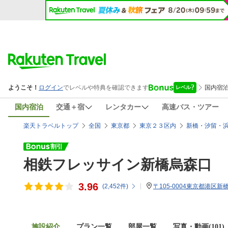
国内宿泊
交通＋宿
レンタカー
高速バス・ツアー
楽天トラベルトップ
全国
東京都
東京２３区内
新橋・汐留・
相鉄フレッサイン新橋烏森口
3.96
(
2,452
件)
〒105-0004東京都港区新橋4
施設紹介
プラン一覧
部屋一覧
写真・動画(101)