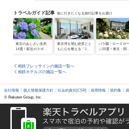
トラベルガイド記事
旅に行きたくなる旅行記事をお届け
東京のあじさい名所
東京湾を望む絶景とと
バラ園・ローズガ
14選！駅近のスポッ
もに心を整える「JW
ン20選！東京・関
トや2026年見頃情報
マリオット・ホテル東
の名所をご紹介
も
京」でのマインドフル
な滞在
相鉄フレッサインの施設一覧へ
相鉄ホテルズの施設一覧へ
会社情報
個人情報保護方針
社会的責任[CSR]
採用情報
規約集
© Rakuten Group, Inc.