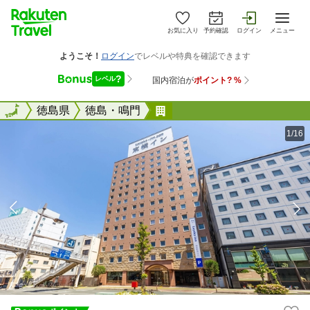
お気に入り
予約確認
ログイン
メニュー
全国
全国
徳島県
徳島・鳴門
東横ＩＮＮ徳島駅眉山口
1/16