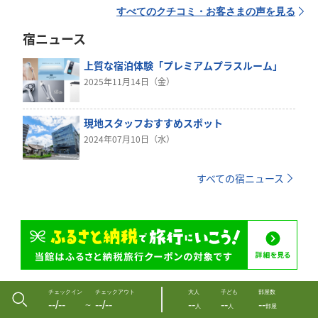
すべてのクチコミ・お客さまの声を見る
宿ニュース
上質な宿泊体験「プレミアムプラスルーム」
2025年11月14日（金）
現地スタッフおすすめスポット
2024年07月10日（水）
すべての宿ニュース
チェックイン
チェックアウト
大人
子ども
部屋数
--/--
--/--
--
--
--
〜
人
人
部屋