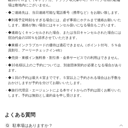
幅185ｃｍまで（キャリア付、トラック等入庫不可）※バイク専用の駐輪
場は敷地内にございません。
◆ご連絡先は、当日連絡可能な電話番号（携帯など）をお願い致します。
◆到着予定時刻をすぎる場合には、必ず事前にホテルまで連絡お願いいた
します。連絡が無い場合にはキャンセル扱いになる場合もございます。
◆連絡なくキャンセルされた場合、または当日キャンセルされた場合には
宿泊代金の100％を請求させていただきます。
◆東横インクラブカードの優待は適応できません（ポイント付与、５％会
員割引、アーリーチェックインetc）
◆売掛・東横イン無料券・割引券・金券サービスでの利用はできません。
◆10名様以上のご予約については、別途団体契約が必要となる場合があり
ます。
◆１回の予約は最大４室までです。５室以上ご予約される場合はお手数を
おかけしますが予約を分けてお願いいたします。
◆旅行代理店・エージェントによる本サイトからの予約は固くお断りいた
します。予約は無効とし違約金を申し受けます。
よくある質問
駐車場はありますか？