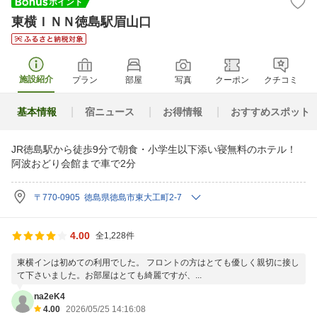
東横ＩＮＮ徳島駅眉山口
施設紹介
プラン
部屋
写真
クーポン
クチコミ
基本情報
宿ニュース
お得情報
おすすめスポット
JR徳島駅から徒歩9分で朝食・小学生以下添い寝無料のホテル！
阿波おどり会館まで車で2分
〒770-0905 徳島県徳島市東大工町2-7
4.00
全1,228件
東横インは初めての利用でした。 フロントの方はとても優しく親切に接し
て下さいました。お部屋はとても綺麗ですが、...
na2eK4
4.00
2026/05/25 14:16:08