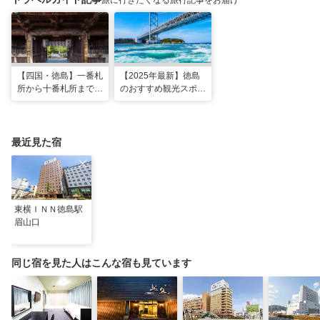
旅に行きたくなる旅行記事をお届け
【四国・徳島】一番札
【2025年最新】徳島
所から十番札所まで。
のおすすめ観光スポッ
歩いて巡るはじめてお
ト30選！定番スポッ
遍路1泊2日モデルコ
トから徳島ラーメンま
ース
で
最近見た宿
東横ＩＮＮ徳島駅
眉山口
同じ宿を見た人はこんな宿も見ています