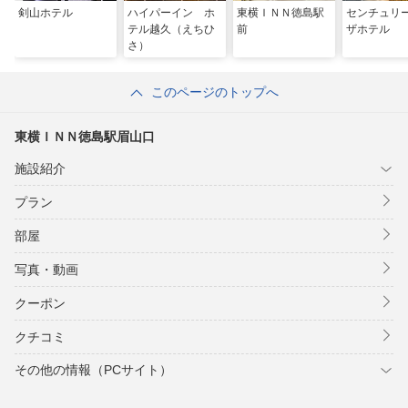
剣山ホテル
ハイパーイン ホ
東横ＩＮＮ徳島駅
センチュリ
テル越久（えちひ
前
ザホテル
さ）
このページのトップへ
東横ＩＮＮ徳島駅眉山口
施設紹介
プラン
部屋
写真・動画
クーポン
クチコミ
その他の情報（PCサイト）