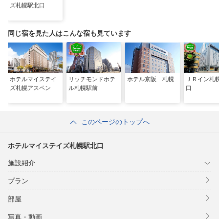
ズ札幌駅北口
同じ宿を見た人はこんな宿も見ています
ホテルマイステイ
リッチモンドホテ
ホテル京阪 札幌
ＪＲイン札
ズ札幌アスペン
ル札幌駅前
口
このページのトップへ
ホテルマイステイズ札幌駅北口
施設紹介
プラン
部屋
写真・動画