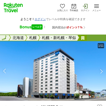
お気に入り
予約確認
ログイン
メニュー
全国
全国
北海道
札幌
札幌・新札幌・琴似
ホテルマイ
1/11