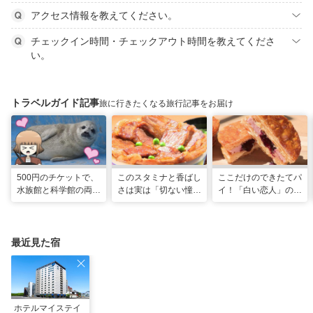
アクセス情報を教えてください。
チェックイン時間・チェックアウト時間を教えてくださ
い。
トラベルガイド記事
旅に行きたくなる旅行記事をお届け
500円のチケットで、
このスタミナと香ばし
ここだけのできたてパ
水族館と科学館の両方
さは実は「切ない憧
イ！「白い恋人」の石
入れる！？お得感満載
れ」だった…！北海道
屋製菓直営初のオープ
の超穴場スポット！
グルメ「豚丼」のヒミ
ンキッチンが函館に
ツ
最近見た宿
ホテルマイステイ