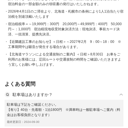
宿泊料金の一部金額のみの領収書の発行はいたしかねます。
2026年4月1日のご滞在より、北海道・札幌市の条例により1人1泊当たり宿
泊税を別途頂戴いたします
宿泊税税率＝～19,999円：300円 20,000円～49,999円：400円 50,000
円～：1,000円 宿泊税現地収受対象決済方法：現地決済、事前カード決
済、一括清算、提携先決済。
【近隣建設工事のお知らせ】＜日程＞～2027年2月 9：00～18：00 ※
工事期間中は騒音が発生する場合があります。
【北海道マラソンによる交通規制のご案内】＜日程＞8月30日 お車をご
利用のお客様には、迂回ルートや交通規制の時間をご確認いただきますよ
う宜しくお願い申し上げます。
よくある質問
駐車場はありますか？
駐車場は下記をご確認ください。
【有り】40台・先着順・1泊1800円 ※満車時は一般駐車場へご案内（料
金はお客様負担となります）
最終更新日：2024-09-30