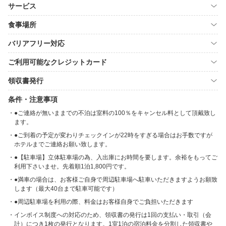
サービス
食事場所
バリアフリー対応
ご利用可能なクレジットカード
領収書発行
条件・注意事項
●ご連絡が無いままでの不泊は室料の100％をキャンセル料として頂戴致し
ます。
●ご到着の予定が変わりチェックインが22時をすぎる場合はお手数ですが
ホテルまでご連絡お願い致します。
●【駐車場】立体駐車場の為、入出庫にお時間を要します。余裕をもってご
利用下さいませ。先着順1泊1,800円です。
●満車の場合は、お客様ご自身で周辺駐車場へ駐車いただきますようお願致
します（最大40台まで駐車可能です）
●周辺駐車場を利用の際、料金はお客様自身でご負担いただきます
インボイス制度への対応のため、領収書の発行は1回の支払い・取引（会
計）につき1枚の発行となります。1室1泊の宿泊料金を分割した領収書や