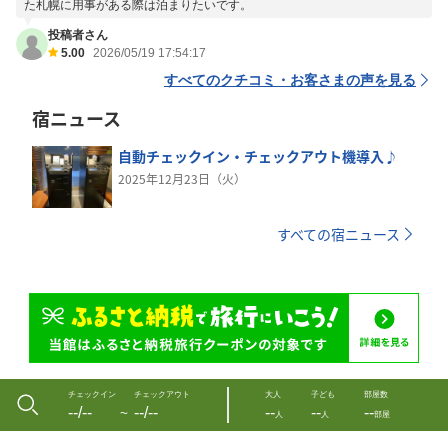
た札幌に用事がある際は泊まりたいです。
投稿者さん
5.00
2026/05/19 17:54:17
すべてのクチコミ・お客さまの声を見る
宿ニュース
自動チェックイン・チェックアウト機導入♪
2025年12月23日（火）
すべての宿ニュース
チェックイン
チェックアウト
大人
子ども
部屋数
--/--
--/--
--
--
--
〜
人
人
部屋