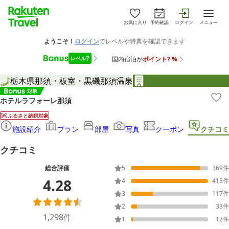
お気に入り
予約確認
ログイン
メニュー
栃木県
那須・板室・黒磯
那須温泉
ホテルラフォーレ那須
ふるさと納税対象
施設紹介
プラン
部屋
写真
クーポン
クチコミ
クチコミ
総合評価
5
369
件
4.28
4
413
件
3
117
件
2
33
件
1,298
件
1
12
件