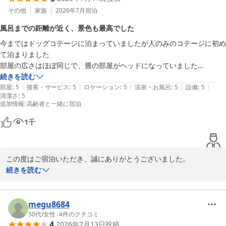
その他
家族
2026年7月
宿泊
ご朝食バイキングでは、お子様にもたくさんお召し上がりいただけ
風呂までの距離が近く、景色も最高でした
たとのこと、調理スタッフにとって何よりの励みでございます。ま
今まではドッグコテージに泊まっていましたが人のみのコテージに初め
た、当日のご夕食につきましても、ご希望に沿うことができ、お喜
て泊まりました

びいただけたようで何よりでございます。

部屋の広さはほぼ同じで、畳の部屋がヘッドになっていました

景色はこっちのほうがよかったです

続きを読む
当館自慢の白濁した硫黄泉もご満喫いただけたとのこと、大変嬉し
|
|
|
|
|
一番楽になったのは、風呂までの距離が三分の一位になったことですね

部屋
:
5
接客・サービス
:
5
ロケーション
:
5
温泉・お風呂
:
5
設備
:
5
く存じます。

清潔さ
:
5
追加情報
:
高齢者と一緒に宿泊
一方で、コテージからフロントや大浴場までのご移動につきまして
は、ご不便をおかけいたしました。特に冬季は寒さもあり、ご負担
1
千
を感じられることもあるかと存じます。いただいたご意見は、今後
のサービス向上の参考とさせていただきます。

この度はご宿泊いただき、誠にありがとうございました。

そのような中でも、「総合的には、とてもいいお宿でした」「また
続きを読む
利用したい」とのお言葉、さらにスタッフへの温かいお褒めのお言
当館の温泉をご利用いただき、誠にありがとうございます。

葉を頂戴し、心より感謝申し上げます。

露天風呂につきましては、男女入れ替え制のため、ご期待に添えず
megu8684
これからも、ご家族皆様と愛犬が安心して快適にお過ごしいただけ
残念なお気持ちにさせてしまい申し訳ございませんでした。施設の
50代
/
女性
|
4
件のクチコミ
るホテルを目指し、スタッフ一同努めてまいります。

4
2026年7月13日
投稿
構造上、すぐに改善することは難しい状況ではございますが、いた