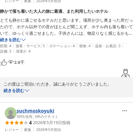
また、お子さま連れでのご利用に際し、ベッドガードなどの備品が
レジャー
家族
2026年5月
宿泊
ホテル棟の新しい方ではない部屋？でしたが、写真で見るよりずっと広
お役に立てたとのこと、安心してお過ごしいただけたようで何より
くてむしろウェスティン東京等のクラシカルな雰囲気を感じる素敵なお
静かで落ち着いた大人の旅に最適、また利用したいホテル
でございます。

部屋でした。

とても静かに過ごせるホテルだと思います。場所が少し奥まった所だっ
・クローゼットも広い

たので、ホテル以外での音がほとんど聞こえず、ホテル内も落ち着いて
館内や客室につきましても、古さを活かしながら快適にお過ごしい
・冷蔵庫あり

いて、ゆっくり過ごせました。子供さんには、物足りなく感じるかもし
ただけるよう取り組んでおりますので、そのように感じていただけ
・テーブルもあるし椅子という椅子は化粧台椅子含めて3脚もある

れませんが、大人の旅行には、最高です。従業員の方も皆さん丁寧で親
続きを読む
たことは大変励みになります。

・コンセントの数も十分

|
|
|
|
|
切に接していただけ良い旅になりました。夕食は、外で食べる予定があ
部屋
:
4
接客・サービス
:
5
ロケーション
:
4
朝食
:
4
温泉・お風呂
:
3
・堅牢な作りかも。廊下にいる周辺客の声が伝わる音量は極小。

|
設備
:
3
清潔さ
:
4
ったので、朝食付きプランでしたが、ブュッフェも朝食では満足できる
さらに、スタッフの対応や客室タブレットによるご案内についても
・荷物置きスペース広い

内容でした。ウェルカムドリンクや朝食後もコーヒーが持ち帰りできる
温かいお言葉をありがとうございます。今後もお客様にとって分か
2.6
千
・ベッド広い

カップも用意され、部屋でもゆっくりコーヒーを飲むことができまし
りやすく、快適なサービスの提供に努めてまいります。

・明るさ十分

た。また是非利用したいと家内とも話をしました。
・Wi-Fi強い！良き！！

また那須へお越しの際は、ぜひご家族皆さまでお立ち寄りください
・口コミとホームページ類を見る限り子連れに対する配慮には特化して
この度はご宿泊いただき、誠にありがとうございました。

ませ。スタッフ一同、心よりお待ち申し上げております。

いない偏見があった（ごめんなさい）が、部屋に入ると子が落ちぬよう
続きを読む
とベッドガードがあった。感動。

当館の静かな環境の中で、ゆっくりとお過ごしいただけたとのこ
ホテルラフォーレ那須
と、大変嬉しく拝読いたしました。周囲の自然や館内の落ち着いた
ホテルラフォーレ那須
【水回り】

雰囲気が、ご夫婦での大切なお時間のお役に立てましたことを光栄
suchmoskoyuki
・リフォームされていて新品同様

2026-05-31
に存じます。

50代
/
女性
|
3
件のクチコミ
・全く文句なしの設備、トイレは便座暖かい

4
2026年5月19日
投稿
また、スタッフの対応やご朝食、ウェルカムドリンクにつきまして
レジャー
家族
2026年5月
宿泊