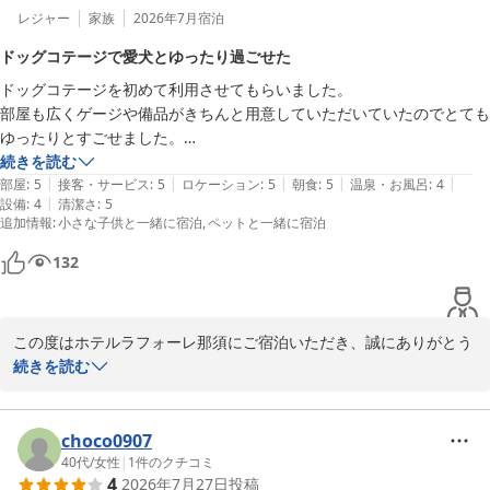
のお言葉をいただき、スタッフ一同大変嬉しく拝読いたしました。

レジャー
家族
2026年7月
宿泊
ドッグコテージで愛犬とゆったり過ごせた
お部屋の天井の虫につきましては、ご不快な思いをお掛けし申し訳
ドッグコテージを初めて利用させてもらいました。

ございませんでした。お申し付けいただいた際にすぐ対応できたこ
部屋も広くゲージや備品がきちんと用意していただいていたのでとても
とは幸いでございますが、今後も客室の点検・清掃を徹底し、快適
ゆったりとすごせました。

にお過ごしいただける環境づくりに努めてまいります。

朝食はビュッフェスタイルで和食洋食共に品数もたくさんあり満足でし
続きを読む
|
|
|
|
|
た。

部屋
:
5
接客・サービス
:
5
ロケーション
:
5
朝食
:
5
温泉・お風呂
:
4
また、ご夕食につきましては、ご家族でゆっくりとお食事をお楽し
|
設備
:
4
清潔さ
:
5
また利用したいです。
みいただけたとのこと、大変嬉しく思います。

追加情報
:
小さな子供と一緒に宿泊
ペットと一緒に宿泊
一方で、朝食につきましては、ご期待に沿うことができず誠に申し
132
訳ございませんでした。以前お楽しみいただいていたトラウトサー
モンやコーンフレークがなくなったこと、品数が減ったと感じられ
たことにつきまして、残念なお気持ちにさせてしまい心苦しく思っ
この度はホテルラフォーレ那須にご宿泊いただき、誠にありがとう
ております。今回いただいたお声は、朝食内容を検討するうえで貴
ございます。

続きを読む
重なご意見として、調理・レストランスタッフと共有させていただ
きます。

初めてのドッグコテージでのご滞在に当ホテルをお選びいただき、
大変嬉しく思います。

choco0907
また、臭いにつきましても、温泉の硫黄臭とは異なる臭いを感じら
40代
/
女性
|
1
件のクチコミ
れたとのこと、重ねてお詫び申し上げます。清掃・換気を含め、原
4
2026年7月27日
投稿
お部屋の広さやゲージ・愛犬用の備品につきましてもご満足いただ