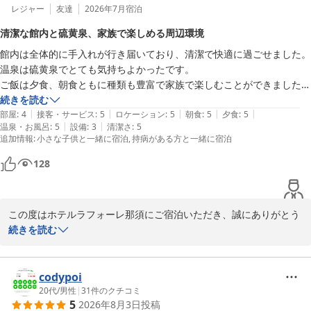
レジャー
友達
2026年7月
宿泊
清潔な館内と硫黄泉、家族で楽しめる周辺環境
館内は全体的に手入れが行き届いており、清潔で快適に過ごせました。

温泉は硫黄泉でとても気持ちよかったです。

ご飯は夕食、朝食ともに種類も豊富で家族で楽しむことができました。

ホテルの近くには殺生石や川遊びができるスポット、南が丘牧場などが
続きを読む
|
|
|
|
|
あり子どもと一緒に楽しむことができました。

部屋
:
4
接客・サービス
:
5
ロケーション
:
5
朝食
:
5
夕食
:
5
|
|
温泉・お風呂
:
5
設備
:
3
清潔さ
:
5
また利用したいです！
追加情報
:
小さな子供と一緒に宿泊
持病がある方と一緒に宿泊
128
この度はホテルラフォーレ那須にご宿泊いただき、誠にありがとう
ございます。

続きを読む
館内の清潔さや快適さについてお褒めのお言葉をいただき、大変嬉
しく拝読いたしました。また、当ホテル自慢の硫黄泉も気持ちよく
codypoi
お楽しみいただけたとのこと、何よりでございます。

20代
/
男性
|
31
件のクチコミ
5
2026年8月3日
投稿