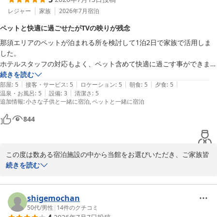
ただけたとのこと、大変嬉しく拝読いたしました。また、清掃や当
館自慢の白濁した硫黄泉につきましてもお褒めのお言葉をいただ
レジャー
家族
2026年7月
宿泊
き、ありがとうございます。

ペットと快適に過ごせたがTVの映りが残念
那須エリアのペットが泊まれる所を検討して1泊2日で家族で活用しま
一方で、コテージからホテル棟のお風呂やお食事会場までのご移動
した。

につきましては、ご不便をおかけし申し訳ございませんでした。ま
ホテルスタッフの対応もよく、ペット含めて快適に過ごす事ができまし
た、バルコニーの網戸が動かず、ご利用いただけなかったことにつ
た。

続きを読む
きましても、ご迷惑をおかけしましたことをお詫び申し上げます。
|
|
|
|
|
お部屋のTVが受信電波が弱く？途中で映像が止まってしまい不自由は
部屋
:
5
接客・サービス
:
5
ロケーション
:
5
朝食
:
5
夕食
:
5
いただいたご指摘は、設備の点検・改善に活かしてまいります。

|
|
温泉・お風呂
:
5
設備
:
3
清潔さ
:
5
ありましたが、トータルでは満足度の高い利用となりました。
追加情報
:
小さな子供と一緒に宿泊
ペットと一緒に宿泊
お食事につきましても、内容にはご満足いただけましたでしょう
か。量が少なく感じられ、特に男性や育ち盛りのお子様には物足り
844
なかったとの貴重なご意見をありがとうございます。今後のメニュ
ー構成を検討する際の参考とさせていただきます。

この度は数ある宿泊施設の中から当館をお選びいただき、ご家族皆
これからも、ご家族皆様と愛犬に快適にお過ごしいただけるホテル
様と大切な愛犬とのご旅行にご利用いただきまして、誠にありがと
続きを読む
を目指し、サービス・設備の向上に努めてまいります。

うございました。

また那須へお越しの際は、ぜひ当館をご利用くださいませ。スタッ
スタッフの対応につきまして温かいお言葉を頂戴し、ご家族皆様と
shigemochan
フ一同、心よりお待ち申し上げております。

愛犬にも快適にお過ごしいただけたとのこと、大変嬉しく拝読いた
50代
/
男性
|
14
件のクチコミ