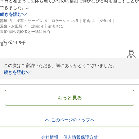
平日と相まって団体も無く少なめの宿泊で静かなひと時を過ごすことが
隣室や廊下の音によってゆっくりとお休みいただけなかったことを
できました。

心苦しく思っております。

お部屋は洋間のツインで建物自体は古さはあるものの清潔感があり、遠
続きを読む
|
|
|
|
|
く那須の街並みと緑豊かな景色に癒されました。ここは本格的なホテル
部屋
:
5
接客・サービス
:
4
ロケーション
:
5
朝食
:
4
夕食
:
4
施設の構造上、早急な改善が難しい部分もございますが、いただい
|
|
温泉・お風呂
:
4
設備
:
4
清潔さ
:
5
仕様で夕食時浴衣スリッパはNGフルサービスでのお食事でしたメイン
たご意見は真摯に受け止め、今後の施設改善や運営の参考とさせて
追加情報
:
高齢者と一緒に宿泊
は豚肉か牛肉（＋1500円）で牛肉をいただきました。前菜からメイン
いただきます。

まで手の込んだお料理で美味しく頂きました。でも若い方には量的少し
1.5
千
物足りないかもしれません。お風呂は白濁した硫黄泉で男女は日によっ
貴重なご意見をお寄せいただき、誠にありがとうございました。ま
て入替え（サウナ有りか露天有り）されてました。総じて満足できるお
た機会がございましたら、ぜひ那須の自然と温泉を楽しみにお越し
宿でした。
いただけますと幸いです。スタッフ一同、心よりお待ち申し上げて
この度はご宿泊いただき、誠にありがとうございました。

おります。

続きを読む
ご滞在中は静かで落ち着いた時間をお過ごしいただけたとのこと、
大変嬉しく拝読いたしました。お部屋からの那須の街並みや豊かな
ホテルラフォーレ那須
自然の景色にも癒やしを感じていただけたようで何よりでございま
もっと見る
ホテルラフォーレ那須
す。

2026-07-04
また、ご夕食につきましても前菜からメインまでお楽しみいただ
このページのトップへ
き、お料理への温かいお言葉を頂戴し、調理スタッフにとって大き
な励みとなります。

会社情報
個人情報保護方針