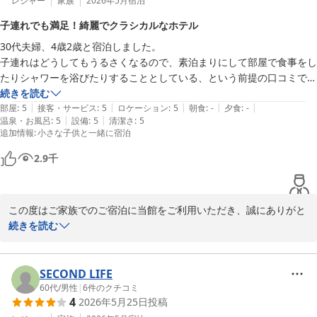
感じていただけたことは、料理長をはじめ調理スタッフにとって何
レジャー
家族
2026年5月
宿泊
よりの励みでございます。

また皆さまにお会いできます日を、スタッフ一同心よりお待ち申し
子連れでも満足！綺麗でクラシカルなホテル
上げております。

30代夫婦、4歳2歳と宿泊しました。

また、お料理の味付けや食材の持ち味、料理人のこだわりまで感じ
子連れはどうしてもうるさくなるので、素泊まりにして部屋で食事をし
取っていただき、心より感謝申し上げます。いただいたお言葉はス
ホテルラフォーレ那須
たりシャワーを浴びたりすることとしている、という前提の口コミで
タッフへ共有させていただきます。

ホテルラフォーレ那須
す。

続きを読む
|
|
|
|
|
部屋
:
5
接客・サービス
:
5
ロケーション
:
5
朝食
:
-
夕食
:
-
2026-06-14
お部屋につきましても快適にお過ごしいただけたとのこと、何より
|
|
温泉・お風呂
:
5
設備
:
5
清潔さ
:
5
【総括】

でございます。

追加情報
:
小さな子供と一緒に宿泊
宿泊する機能という意味では満足できるサービスが十分に整っている。

ネットで見るよりホテルは綺麗で、古さが良さに変わっているホテルと
これからもお食事とご滞在の両面でご満足いただける宿を目指して
2.9
千
しては珍しい印象を受けた。旧棟で宿泊したとしてもクラシカルな雰囲
努めてまいります。

気がとても良い。

またのお越しをスタッフ一同、心よりお待ち申し上げております。

さすが森トラグループ。企業努力を感じました。

この度はご家族でのご宿泊に当館をご利用いただき、誠にありがと
エンタメ要素のあるコーナーや設備があるわけではないので、夜にチェ
ホテルラフォーレ那須
うございました。

続きを読む
ックインして朝を迎えるのが旅行のスケジュールとしては良いかもと感
ホテルラフォーレ那須
じた（決して悪い意味ではない）。

ご滞在の様子を大変丁寧にご紹介いただき、心より御礼申し上げま
2026-06-05
コンビニも近く、周辺観光施設も十分というアクセスにも恵まれてい
す。お部屋の広さやクラシカルな雰囲気、水回りの設備、Wi-Fi環
SECOND LIFE
た。

境など、ご満足いただけたご様子を嬉しく拝読いたしました。

60代
/
男性
|
6
件のクチコミ
4
2026年5月25日
投稿
【部屋】
