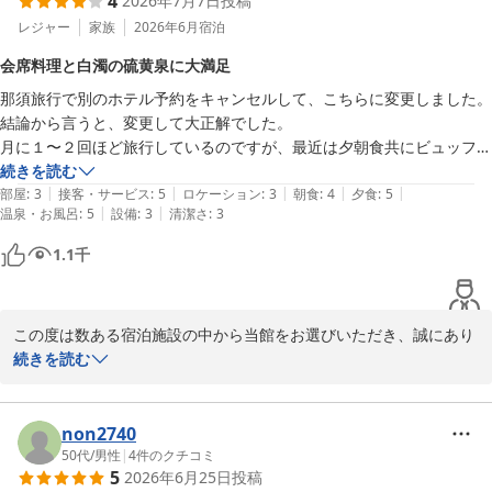
4
2026年7月7日
投稿
しました。

レジャー
家族
2026年6月
宿泊
ホテルラフォーレ那須
一方で、お部屋のテレビにつきましては、受信状況の影響により映
会席料理と白濁の硫黄泉に大満足
ホテルラフォーレ那須
像が途切れてしまい、ご不便をおかけし誠に申し訳ございませんで
那須旅行で別のホテル予約をキャンセルして、こちらに変更しました。

した。いただいたご指摘をもとに、設備の点検・確認を行い、快適
2026-07-14
結論から言うと、変更して大正解でした。

にご利用いただける環境づくりに努めてまいります。

月に１〜２回ほど旅行しているのですが、最近は夕朝食共にビュッフェ
のホテルばかりだったので、会席コースで落ち着いて食べることができ
続きを読む
そのような中でも、「トータルでは満足度の高い利用」とのお言葉
|
|
|
|
|
て＆ビュッフェ料理には無い料理のクオリティの高さを感じることがで
部屋
:
3
接客・サービス
:
5
ロケーション
:
3
朝食
:
4
夕食
:
5
をいただき、大変光栄に存じます。

|
|
温泉・お風呂
:
5
設備
:
3
清潔さ
:
3
き、大大大満足でした。私たちは、たまたま個室での夕食だったのです
が、ちょうど食べ終わった頃にタイミング良く一品一品提供していただ
これからも、愛犬とご家族皆様が安心して快適にお過ごしいただけ
1.1
千
けたことも、とても良かったです。

るホテルを目指し、サービス・設備の向上に努めてまいります。

ホテルの方は皆様とても丁寧な接客で空調やご飯のお代わりなど常にお
気遣いいただき、気分良く滞在することが出来ました。本当にありがと
また那須へお越しの際は、ぜひ当館をご利用くださいませ。スタッ
この度は数ある宿泊施設の中から当館をお選びいただき、誠にあり
うございました。

フ一同、心よりお待ち申し上げております。

がとうございました。

続きを読む
ホテルラフォーレ那須
また、ご予約されていた別のホテルから当館へご変更いただき、
ホテルラフォーレ那須
「変更して大正解でした」とのお言葉を頂戴できましたこと、大変
non2740
2026-07-14
光栄に存じます。

50代
/
男性
|
4
件のクチコミ
5
2026年6月25日
投稿