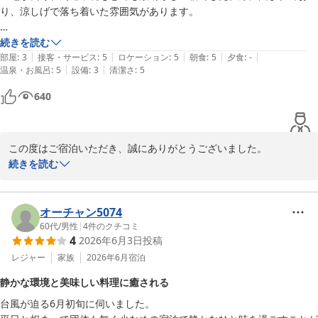
2026-07-05
り、涼しげで落ち着いた雰囲気があります。

さらに、ご夕食や朝食ビュッフェにもご満足いただき、スタッフの
サービスや温泉も満足できる内容でしたが、唯一気になった点は、客室
続きを読む
対応につきましても温かいお言葉を頂戴し、心より感謝申し上げま
|
|
|
|
|
の防音性と振動の伝わりやすさです。

部屋
:
3
接客・サービス
:
5
ロケーション
:
5
朝食
:
5
夕食
:
-
す。

|
|
温泉・お風呂
:
5
設備
:
3
清潔さ
:
5
週末だったこともあり、隣室のお子様が動くたびにこちらのベッドまで
揺れ、廊下でにぎやかに歩いている声も室内までかなりはっきり聞こえ
「また利用したいと心から思いました」とのお言葉は、私どもにと
640
ました。

って何よりの励みでございます。これからも、ご年齢を問わず皆様
に安心して快適にお過ごしいただけるホテルを目指し、サービスの
全体的には良い滞在でしたが、静かに過ごしたい方は少し気になるかも
向上に努めてまいります。

この度はご宿泊いただき、誠にありがとうございました。

しれません。
続きを読む
またお母様とご一緒にお越しいただける日を、スタッフ一同心より
当館の立地や周辺の自然環境につきまして、お褒めのお言葉をいた
お待ち申し上げております。

だき大変嬉しく拝読いたしました。緑に囲まれた落ち着いた雰囲気
の中で、お寛ぎいただけたご様子で何よりでございます。

オーチャン5074
この度は誠にありがとうございました。

60代
/
男性
|
4
件のクチコミ
4
2026年6月3日
投稿
また、サービスや温泉につきましてもご満足いただけたとのこと、
ホテルラフォーレ那須
大変嬉しく存じます。

レジャー
家族
2026年6月
宿泊
ホテルラフォーレ那須
静かな環境と美味しい料理に癒される
2026-07-04
一方で、客室の防音性や振動につきましては、ご不快な思いをおか
台風が迫る6月初旬に伺いました。

けし申し訳ございませんでした。週末のご利用ということもあり、