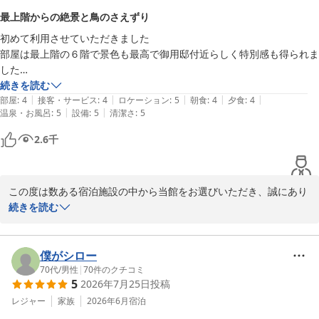
【ロビー】

も温かいお言葉を頂戴し、心より御礼申し上げます。お部屋でのコ
最上階からの絶景と鳥のさえずり
・売店は玄関口すぐ。酒の販売はここのみ。

ーヒータイムもごゆっくりお楽しみいただけたご様子で何よりでご
・座るスペースはあるがくつろいだり簡単にデスクで仕事したりといっ
初めて利用させていただきました

ざいます。

たスペースはない。リゾート地だからですね。

部屋は最上階の６階で景色も最高で御用邸付近らしく特別感も得られま
した

「また利用したい」とのお言葉を奥様とお話しいただけたことは、
【スタッフ】

夕食も凝ったものばかりで楽しむことができました

続きを読む
私どもにとって何よりの励みでございます。

スマートな対応です。

|
|
|
|
|
あまりのお天気の良さに朝食後に外に出てみましたら鳥のさえずりがか
部屋
:
4
接客・サービス
:
4
ロケーション
:
5
朝食
:
4
夕食
:
4
これからも大人の皆さまが落ち着いてお寛ぎいただける宿を目指し
|
|
部屋のタブレットでもろもろ閲覧できますので、スマホ世代は全く苦労
温泉・お風呂
:
5
設備
:
5
清潔さ
:
5
わいらしく忘れられない思い出です

て努めてまいります。

しません。これで良いです。
言うまでもなく硫黄泉にも癒されました

2.6
千
ホテル選びに大変迷いましたがこちらにお世話になり本当によかったで
またのお越しをスタッフ一同、心よりお待ち申し上げております。

す

ありがとうございました‼︎
ホテルラフォーレ那須
この度は数ある宿泊施設の中から当館をお選びいただき、誠にあり
ホテルラフォーレ那須
がとうございました。

続きを読む
2026-05-26
最上階のお部屋からの景色や、御用邸付近ならではの特別な雰囲気
をお楽しみいただけたとのこと、大変嬉しく拝読いたしました。

僕がシロー
また、ご夕食につきましてもお楽しみいただき、思い出に残るご滞
70代
/
男性
|
70
件のクチコミ
5
2026年7月25日
投稿
在となりましたことを光栄に存じます。

レジャー
家族
2026年6月
宿泊
朝食後に感じられた那須の自然や鳥のさえずりのお話も、とても素