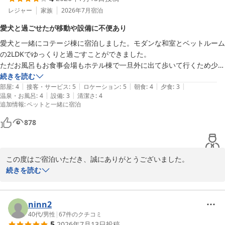
だいたご意見は今後の施設運営や設備改善の参考とさせていただき
レジャー
家族
2026年7月
宿泊
またのお越しを心よりお待ち申し上げております。

ます。

愛犬と過ごせたが移動や設備に不便あり
この度は誠にありがとうございました。

愛犬と一緒にコテージ棟に宿泊しました。モダンな和室とベットルーム
貴重なご意見をお寄せいただき、ありがとうございました。

の2LDKでゆっくりと過ごすことができました。

ホテルラフォーレ那須
ただお風呂もお食事会場もホテル棟で一旦外に出て歩いて行くため少し
また那須へお越しの際は、ぜひ当館自慢の白濁した硫黄泉をお楽し
不便です。

続きを読む
ホテルラフォーレ那須
みいただければ幸いです。スタッフ一同、心よりお待ち申し上げて
|
|
|
|
|
バルコニーにテーブルと椅子があったのですが、バルコニーに出る網戸
部屋
:
4
接客・サービス
:
5
ロケーション
:
5
朝食
:
4
夕食
:
3
おります。

2026-07-27
|
|
温泉・お風呂
:
4
設備
:
3
清潔さ
:
4
が動かず断念。建物や建て付け等は古いですが、清掃は行き届いている
追加情報
:
ペットと一緒に宿泊
と思います。

ホテルラフォーレ那須
温泉も乳白色で硫黄の匂いがして気持ち良かったです。

878
ホテルラフォーレ那須
食事は量が少ないので男性や育ち盛りの子供には足りなかったです。
2026-07-15
この度はご宿泊いただき、誠にありがとうございました。

続きを読む
大切な愛犬とのご旅行に当館のコテージをご利用いただき、誠にあ
りがとうございます。

ninn2
お部屋では、モダンな和室とベッドルームでゆっくりとお過ごしい
40代
/
男性
|
67
件のクチコミ
5
2026年7月13日
投稿