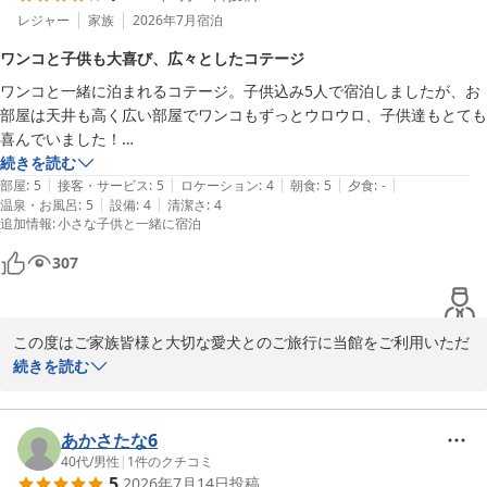
因の確認と改善に努めてまいります。

き、愛犬とご一緒にゆったりとお過ごしいただけたとのこと、何よ
レジャー
家族
2026年7月
宿泊
りでございます。

「祝ってもらえたので、気持ちとしては満足しております」とのお
ワンコと子供も大喜び、広々としたコテージ
言葉をいただきましたが、4回目のご宿泊だからこそ、これまで以
ワンコと一緒に泊まれるコテージ。子供込み5人で宿泊しましたが、お
また、ご朝食のビュッフェにつきましても、和食・洋食ともに品数
上にご満足いただける滞在をご提供できなかったことを残念に思っ
部屋は天井も高く広い部屋でワンコもずっとウロウロ、子供達もとても
にご満足いただけたようで安心いたしました。朝のひとときを美味
ております。

喜んでいました！

しくお楽しみいただけましたことを嬉しく思います。

ワンコ用品も、充実しており清潔に保たれていました。

続きを読む
これまで何度もお越しいただいているお客様に、次回は「また来て
|
|
|
|
|
朝食バイキングも美味しく、子供たちは何回もおかわりをしていました
部屋
:
5
接客・サービス
:
5
ロケーション
:
4
朝食
:
5
夕食
:
-
「また利用したい」とのお言葉を励みに、これからも愛犬とご家族
よかった」と思っていただけるよう、いただいたご意見を真摯に受
|
|
温泉・お風呂
:
5
設備
:
4
清潔さ
:
4
笑

皆様に快適にお過ごしいただける環境づくりと、より良いサービス
追加情報
け止め、サービス・お食事・客室環境の改善に努めてまいります。

:
小さな子供と一緒に宿泊
夕食バイキングを無理を言って予約制なのに当日お願いしても、快く受
の提供に努めてまいります。

けてくださりました。

307
また那須へお越しいただける機会がございましたら、ぜひ当ホテル
温泉も気持ち良かったです。

次回もぜひ皆様でお越しくださいませ。またお会いできます日を、
をお選びいただけますと幸いです。次回はよりご満足いただけるご
ただコテージからお風呂やフロントまで歩いて行くのは、真冬はキツイ
スタッフ一同心よりお待ちしております。

滞在となるよう、スタッフ一同心よりお待ちしております。

かな？

この度はご家族皆様と大切な愛犬とのご旅行に当館をご利用いただ
部屋に忘れ物をしたらめんどくさいかも笑

ホテルラフォーレ那須
き、誠にありがとうございました。

続きを読む
ホテルラフォーレ那須
総合的には、とてもいいお宿でした。

ホテルラフォーレ那須
ホテルラフォーレ那須
スタッフの方も皆さん素敵なサービスをされていました。また利用した
コテージでは、お子様や愛犬にも広々としたお部屋で快適にお過ご
2026-08-03
2026-08-04
しいただけたご様子を、大変嬉しく拝読いたしました。また、愛犬
あかさたな6
用アメニティや清掃につきましてもお褒めのお言葉をいただき、あ
40代
/
男性
|
1
件のクチコミ
5
2026年7月14日
投稿
りがとうございます。
