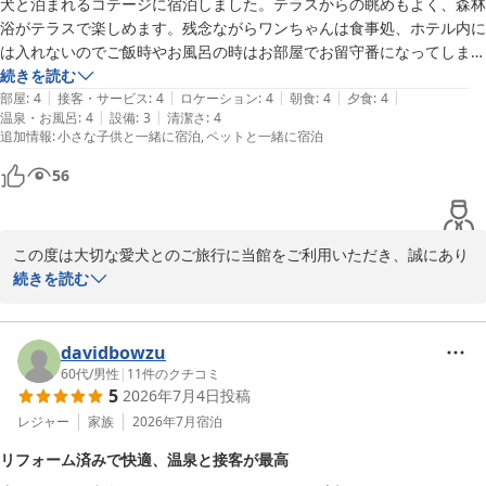
犬と泊まれるコテージに宿泊しました。テラスからの眺めもよく、森林
これからも、お食事と温泉の両方でご満足いただけるご滞在をご提
浴がテラスで楽しめます。残念ながらワンちゃんは食事処、ホテル内に
供できるよう、スタッフ一同努めてまいります。

は入れないのでご飯時やお風呂の時はお部屋でお留守番になってしまい
ます。しかし、それ以上にホテルスタッフの方々のサービスが素晴らし
続きを読む
また那須へお越しの際は、ぜひ当館をご利用くださいませ。心より
|
|
|
|
|
かったです。食事会場のスタッフの方も、縁日イベントの海外のスタッ
部屋
:
4
接客・サービス
:
4
ロケーション
:
4
朝食
:
4
夕食
:
4
お待ち申し上げております。

|
|
温泉・お風呂
:
4
設備
:
3
清潔さ
:
4
フの方もとても良い笑顔で親切な対応をしてくれました。お風呂のお湯
追加情報
:
小さな子供と一緒に宿泊
ペットと一緒に宿泊
も那須の源泉っぽい白濁した硫黄泉で最高でした。また訪れたいです。
この度は誠にありがとうございました。

56
ホテルラフォーレ那須
ホテルラフォーレ那須
この度は大切な愛犬とのご旅行に当館をご利用いただき、誠にあり
2026-07-25
がとうございました。

続きを読む
ドッグコテージのテラスからの景色や、那須ならではの自然をご満
喫いただけたとのこと、大変嬉しく拝読いたしました。

davidbowzu
60代
/
男性
|
11
件のクチコミ
5
2026年7月4日
投稿
一方で、愛犬はレストランやホテル棟内へご同伴いただけないた
め、お食事や温泉をご利用の際にお留守番となってしまう点につき
レジャー
家族
2026年7月
宿泊
ましては、ご不便をおかけしております。ご理解を賜り、誠にあり
リフォーム済みで快適、温泉と接客が最高
がとうございます。
