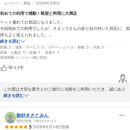
普段はビュッフェスタイルのお食事をご利用されることが多い中、
レジャー
家族
2026年6月
宿泊
今回は会席料理をゆっくりとお楽しみいただき、お料理の内容や品
初めての利用で感動！眺望と料理に大満足
質に「大大大満足」とのお言葉をいただけましたことは、調理スタ
ペット連れでお世話になりました。

ッフにとって何よりの励みでございます。

今回初めての利用でしたが、スタッフさんの折り目の付いた対応に、気
持ちよく迎えられました。

また、個室でのお食事や、お料理をお召し上がりいただくタイミン
また、生憎の天気でしたが、部屋からの眺望は格別で、感動させていた
続きを読む
グに合わせたご提供についてもご満足いただけたようで、大変嬉し
|
|
|
|
|
だきました。

部屋
:
5
接客・サービス
:
5
ロケーション
:
5
朝食
:
5
夕食
:
5
く拝読いたしました。レストランスタッフへの温かいお言葉も励み
|
|
温泉・お風呂
:
5
設備
:
5
清潔さ
:
5
料理も、美味しく料理の提供スピードもちょうど良く大変満足致しまし
となります。

追加情報
:
ペットと一緒に宿泊
た。

プラスでアップグレードした、鱒の押し寿司は、とても美味しかったで
さらに、スタッフの接客やお食事中のお声がけにつきましてもお褒
1.7
千
す。

めいただき、心より感謝申し上げます。お客様に気持ちよくお過ご
総合的にも、満足出来ました。

しいただけたことが、私どもにとって何よりの喜びでございます。

常宿が変更になると思います。ありがとうございました。
この度は大切な愛犬とのご旅行に当館をご利用いただき、誠にあり
当館自慢の白濁の硫黄泉もご満喫いただき、那須でのご旅行が思い
がとうございました。

続きを読む
出深いものとなりましたことを大変嬉しく思っております。

初めてのご利用とのことでしたが、スタッフの対応に温かいお言葉
これからも、お料理・温泉・おもてなしのすべてにおいてご満足い
を頂戴し、大変嬉しく拝読いたしました。気持ちよくお迎えできた
旅好きさとみん
ただけるホテルを目指し、スタッフ一同努めてまいります。

とのお言葉は、スタッフにとって何よりの励みでございます。

50代
/
女性
|
1
件のクチコミ
5
2026年6月14日
投稿