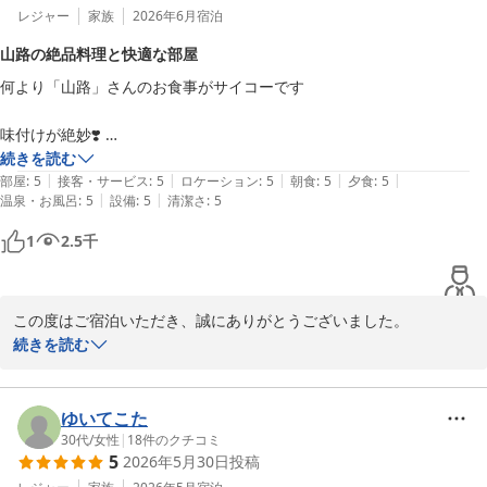
アーリーチェックイン・レイトチェックアウトのプランをご活用い
レジャー
家族
2026年6月
宿泊
ただき、ゆっくりとした時間をお過ごしいただけたとのこと、大変
山路の絶品料理と快適な部屋
嬉しく拝読いたしました。お部屋の広さや清掃状態、敷地内の豊か
何より「山路」さんのお食事がサイコーです

な緑や鳥のさえずりなど、那須ならではの自然の中で非日常を満喫
していただけたご様子で何よりでございます。

味付けが絶妙❣️ 

焼きエビの身はふっくらジューシー、カンパチの刺身はとろける甘さ、
続きを読む
一方で、お食事会場や大浴場へのご移動につきましては、お足元の
|
|
|
|
|
豚ヒレ肉は厚切りで柔らかくトマトソースの酸味がバッチリ

部屋
:
5
接客・サービス
:
5
ロケーション
:
5
朝食
:
5
夕食
:
5
悪いお母様にはご負担をおかけいたしました。そのような中でも、
|
|
温泉・お風呂
:
5
設備
:
5
清潔さ
:
5
5色豆のゼリー寄せもそれぞれの豆の風味があり、繊細な料理人の腕が
お車でのご移動をご活用いただき、快適にお過ごしいただけたとの
しのばれました

ことで安心いたしました。

1
2.5
千
部屋も新しく、心地よいです❣️
ご夕食やご朝食につきましてもお楽しみいただき、乳白色の硫黄泉
ではお身体の芯まで温まり、お肌もすべすべになったとのお言葉を
この度はご宿泊いただき、誠にありがとうございました。

嬉しく存じます。愛犬にも安心してお散歩を楽しんでいただけたよ
続きを読む
うで何よりでございます。

ご夕食につきまして、たくさんのお褒めの言葉を頂戴し、大変嬉し
く拝読いたしました。

「世代が違えど、皆んな大満足でリピート確定」とのお言葉は、私
ゆいてこた
どもにとって何よりの励みでございます。これからも、お子さまか
焼き海老やカンパチのお造り、豚ヒレ肉のお料理、そして五色豆の
30代
/
女性
|
18
件のクチコミ
らご年配の方、そして大切なご家族である愛犬まで、皆さまに快適
5
2026年5月30日
投稿
ゼリー寄せまで、一品一品を丁寧に味わっていただき、その魅力を
にお過ごしいただける宿を目指して努めてまいります。
