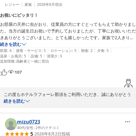
夕食・朝食につきましても、種類の豊富さにご満足いただき、ご家
レジャー
家族
2026年6月
宿泊
族皆様で楽しくお召し上がりいただけたようで嬉しく思います。

お祝いにピッタリ！
お部屋の天井に虫がおり、従業員の方にすぐとってもらえて助かりまし
また、周辺の観光もお子様と一緒にお楽しみいただけたとのこと、
た。当方の誕生日お祝いで予約しておりましたが、丁寧にお祝いいただ
那須でのご家族旅行が素敵な思い出となりましたことを嬉しく思い
きありがとうございました。とても嬉しかったです。家族で2人きりの
ます。ホテル周辺には自然を感じながら楽しめるスポットも多く、
空間で静かに食事を楽しめたので夕食は大変満足しております。

続きを読む
季節によって異なる那須の魅力をご体験いただけます。

|
|
|
|
|
今回で4回目の宿泊ですが、1番残念だったのが朝食に、トラウトサー
部屋
:
4
接客・サービス
:
5
ロケーション
:
5
朝食
:
2
夕食
:
5
|
|
温泉・お風呂
:
5
設備
:
5
清潔さ
:
3
モンとコーンフレークがなくなり、匂いが気になったことです。

「また利用したい」とのお言葉を励みに、これからもご家族皆様に
追加情報
:
高齢者と一緒に宿泊
温泉の硫黄臭ではなく、部屋干し臭がしていました。

快適にお過ごしいただけるホテルを目指し、サービスの向上に努め
品数が減っていてとても残念でした。

てまいります。

107
祝ってもらえたので、気持ちとしては満足しております。

景気が良くなった時にまた泊まりたいと思います。
那須へお越しの際には、ぜひ皆様でお立ち寄りくださいませ。スタ
ッフ一同、心よりお待ちしております。

この度もホテルラフォーレ那須をご利用いただき、誠にありがとう
ございます。

続きを読む
ホテルラフォーレ那須
ホテルラフォーレ那須
今回で4回目のご宿泊とのこと、長きにわたり当ホテルをご愛顧い
ただいておりますこと、心より御礼申し上げます。また、大切なお
mizu0723
2026-08-04
誕生日のお祝いのご旅行に当ホテルをお選びいただき、重ねて御礼
40代
/
女性
|
2
件のクチコミ
5
2026年8月2日
投稿
申し上げます。お祝いの対応につきまして「とても嬉しかった」と