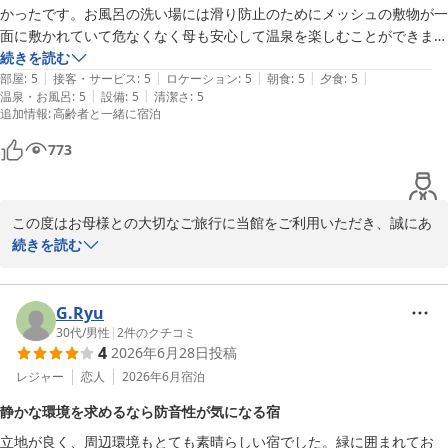
ホテルラフォーレ那須
かったです。お風呂の洗い場には滑り防止のためにメッシュの敷物が一
面に敷かれていて危なくなく母も安心して温泉を楽しむことができまし
2026-07-30
当館自慢の白濁した硫黄泉もご満喫いただけたようで、大変嬉しく
た。夜のお食事と朝のビュッフェも美味しかったです。スタッフの対応
続きを読む
存じます。

|
|
|
|
|
も良くてまた利用したいと心から思いました。
部屋
:
5
接客・サービス
:
5
ロケーション
:
5
朝食
:
5
夕食
:
5
|
|
温泉・お風呂
:
5
設備
:
5
清潔さ
:
5
さらに、フロントやレストランスタッフの対応につきまして温かい
追加情報
:
高齢者と一緒に宿泊
お言葉を頂戴し、心より感謝申し上げます。「何よりスタッフの対
応が良い」とのお言葉は、スタッフ一同にとって大きな励みとなり
773
ます。

次回はぜひ、極コースもご賞味いただき、さらにご満足いただける
この度はお母様との大切なご旅行に当館をご利用いただき、誠にあ
ご滞在となれば幸いでございます。

りがとうございました。

続きを読む
またお会いできます日を、スタッフ一同心よりお待ち申し上げてお
白濁の硫黄泉を楽しみにお越しいただき、「温泉がとにかく良かっ
ります。

た」とのお言葉を頂戴できましたこと、大変嬉しく拝読いたしまし
G.Ryu
た。

30代
/
男性
|
2
件のクチコミ
この度は誠にありがとうございました。

4
2026年6月28日
投稿
また、大浴場の洗い場に設置しております滑り防止用のマットにつ
レジャー
恋人
2026年6月
宿泊
ホテルラフォーレ那須
きましても、お母様に安心してご利用いただけたとのこと、何より
静かな環境を求めるなら防音性が気になる宿
ホテルラフォーレ那須
でございます。ご滞在中、お二人でゆっくりと温泉をお楽しみいた
立地が良く、周辺環境もとても素晴らしい宿でした。緑に囲まれてお
だけたご様子を嬉しく思っております。
