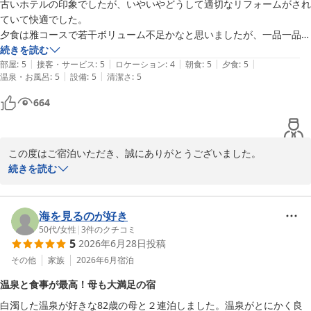
古いホテルの印象でしたが、いやいやどうして適切なリフォームがされ
ていて快適でした。

そのような中でも、スタッフの対応につきまして「サービスが素晴
夕食は雅コースで若干ボリューム不足かなと思いましたが、一品一品と
らしかった」とのお言葉を頂戴し、食事会場や縁日イベントのスタ
ても美味しかったです。

続きを読む
ッフへの温かいお褒めのお言葉までいただきましたこと、心より感
|
|
|
|
|
温泉は那須の硫黄白濁の湯とても気持ち良かったぁ～

部屋
:
5
接客・サービス
:
5
ロケーション
:
4
朝食
:
5
夕食
:
5
謝申し上げます。スタッフ一同に共有し、今後の励みとさせていた
|
|
温泉・お風呂
:
5
設備
:
5
清潔さ
:
5
何より此処はスタッフさん（フロント·レストラン等）の対応が良いで
だきます。

すねとても好印象です。

664
また機会があればお邪魔したいと思います。（次は極コースにしようか
また、当館自慢の白濁した硫黄泉もお気に召していただき、「最高
な）
でした」とのお言葉をいただけましたことを大変光栄に存じます。

この度はご宿泊いただき、誠にありがとうございました。

「また訪れたい」とのお言葉を励みに、これからもご家族皆様と愛
続きを読む
犬に安心して快適にお過ごしいただけるホテルを目指し、サービス
ご滞在前は施設の築年数にご不安もあったかと存じますが、リニュ
の向上に努めてまいります。

ーアルや設備の維持管理により、快適にお過ごしいただけたとのお
言葉を頂戴し、大変嬉しく拝読いたしました。

海を見るのが好き
また那須へお越しの際は、ぜひ当館をご利用くださいませ。スタッ
50代
/
女性
|
3
件のクチコミ
フ一同、心よりお待ち申し上げております。

5
2026年6月28日
投稿
また、ご夕食の雅コースにつきましても、一品一品のお料理をお楽
しみいただき、「とても美味しかった」とのお言葉をいただけまし
その他
家族
2026年6月
宿泊
この度は誠にありがとうございました。

たこと、調理スタッフにとって何よりの励みでございます。一方
温泉と食事が最高！母も大満足の宿
で、ボリュームにつきましては貴重なご意見として今後の参考とさ
ホテルラフォーレ那須
白濁した温泉が好きな82歳の母と２連泊しました。温泉がとにかく良
せていただきます。
