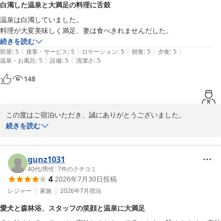
白濁した温泉と大満足の料理に舌鼓
敵に拝見いたしました。硫黄泉でも癒しの時間をお過ごしいただけ
温泉は白濁していました。

たようで何よりでございます。

料理が大変美味しく満足、妻は食べきれませんだした。
続きを読む
「こちらにして本当によかった」とのお言葉は、私どもにとって何
|
|
|
|
|
部屋
:
5
接客・サービス
:
5
ロケーション
:
5
朝食
:
5
夕食
:
5
よりの励みでございます。

|
|
温泉・お風呂
:
5
設備
:
5
清潔さ
:
5
これからも皆さまの思い出に残る宿を目指して努めてまいります。

148
またのお越しをスタッフ一同、心よりお待ち申し上げております。

この度はご宿泊いただき、誠にありがとうございました。

ホテルラフォーレ那須
続きを読む
ホテルラフォーレ那須
当館自慢の白濁した硫黄泉をお楽しみいただき、また、お料理につ
2026-05-22
きましても「大変美味しく満足」とのお言葉を頂戴し、大変嬉しく
拝読いたしました。

gunz1031
40代
/
男性
|
7
件のクチコミ
4
2026年7月30日
投稿
奥様にはお料理の量が多く、お召し上がりいただけなかったとのこ
とですが、ご満足いただけたご様子に安心いたしました。いただい
レジャー
家族
2026年7月
宿泊
たお言葉は調理スタッフにとって何よりの励みでございます。

愛犬と森林浴、スタッフの笑顔と温泉に大満足