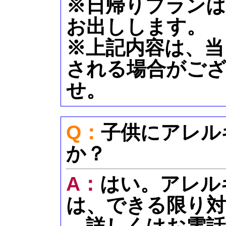
※日帰りプランは
お出しします。
※上記内容は、当
される場合がご
せ。
Q：
子供にアレル
か？
A：
はい。アレル
は、できる限り