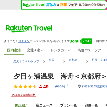
国内宿泊
交通＋宿
レンタカー
高速バス・ツアー
全国
京都府
丹後・久美
楽天トラベルトップ
夕日ヶ浦温泉 海舟＜京都府
4.49
(
680
件)
〒629-3245京都
施設紹介
宿ニュース
プラン一覧
部屋一覧