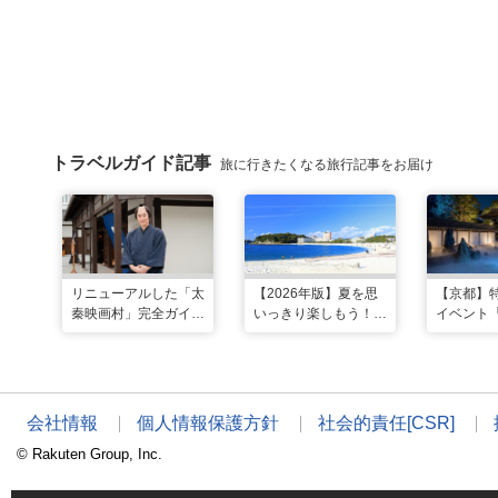
トラベルガイド記事
旅に行きたくなる旅行記事をお届け
リニューアルした「太
【2026年版】夏を思
【京都】
秦映画村」完全ガイ
いっきり楽しもう！関
イベント「
ド。イマーシブ体験
西のおすすめ海水浴
NIGHT 
に"18禁”コンテンツま
場・ビーチ18選
催！ “脳
で！
る”没入型
ートナイ
会社情報
個人情報保護方針
社会的責任[CSR]
© Rakuten Group, Inc.