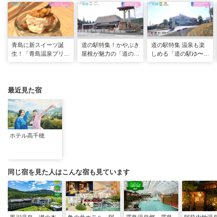
青島に新スイーツ誕
道の駅特集！かやぶき
道の駅特集 温泉も楽
生！「青島温泉プリ
屋根が魅力の「道の駅
しめる「道の駅ゆ〜ぱ
ン」「青島ういろう」
酒谷」（日南市）
るのじり」（宮崎県小
が登場！（宮崎県宮崎
林市）
市）
最近見た宿
ホテル高千穂
同じ宿を見た人はこんな宿も見ています