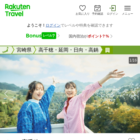
お気に入り
予約確認
ログイン
メニュー
全国
全国
宮崎県
高千穂・延岡・日向・高鍋
ホテル高千
1/16