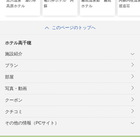
黒川温泉 瀬の本
亀の井ホテル 阿
霧島温泉郷 霧島
阿蘇内牧温
高原ホテル
蘇
ホテル
巡追荘
このページのトップへ
ホテル高千穂
施設紹介
プラン
部屋
写真・動画
クーポン
クチコミ
その他の情報（PCサイト）