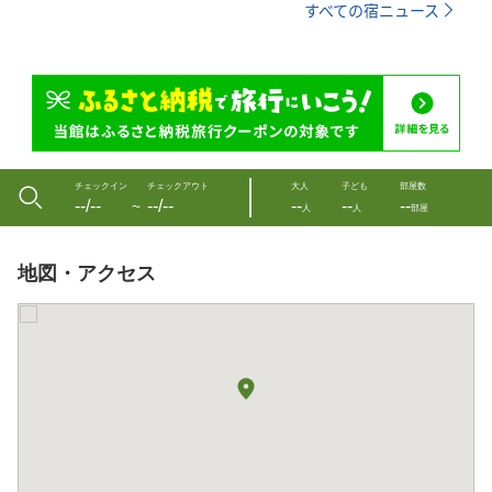
すべての宿ニュース
チェックイン
チェックアウト
大人
子ども
部屋数
--/--
--/--
--
--
--
〜
人
人
部屋
地図・アクセス