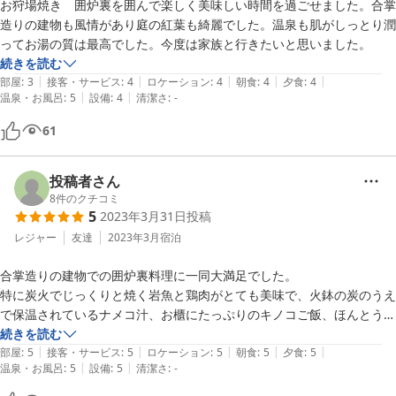
お狩場焼き　囲炉裏を囲んで楽しく美味しい時間を過ごせました。合掌
造りの建物も風情があり庭の紅葉も綺麗でした。温泉も肌がしっとり潤
ってお湯の質は最高でした。今度は家族と行きたいと思いました。
続きを読む
|
|
|
|
|
部屋
:
3
接客・サービス
:
4
ロケーション
:
4
朝食
:
4
夕食
:
4
|
|
温泉・お風呂
:
5
設備
:
4
清潔さ
:
-
61
投稿者さん
8
件のクチコミ
5
2023年3月31日
投稿
レジャー
友達
2023年3月
宿泊
合掌造りの建物での囲炉裏料理に一同大満足でした。

特に炭火でじっくりと焼く岩魚と鶏肉がとても美味で、火鉢の炭のうえ
で保温されているナメコ汁、お櫃にたっぷりのキノコご飯、ほんとうに
最高でした。

続きを読む
|
|
|
|
|
古い施設であるが故の昭和感、それも最高でしたし、とろとろの鉱泉の
部屋
:
5
接客・サービス
:
5
ロケーション
:
5
朝食
:
5
夕食
:
5
|
|
温泉・お風呂
:
5
設備
:
5
清潔さ
:
-
泉質も最高でした。

あいにく雨模様の一夜でしたが、池のほとりのカエルたちの合唱と雨音