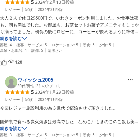
5
2024年2月13日
投稿
が、入れば病みつきになる泉質です。
レジャー
家族
2024年2月
宿泊
大人２人で休日29600円で。いわきクーポン利用しました。お食事は夜
も、朝も満足でした。お部屋も、お茶セットお菓子アメニティもしっか
り揃ってました。朝食の後にロビーに、コーヒーが飲めるように準備さ
れてました。夕食時に布団の用意、朝食事に布団の片付けがあります。
続きを読む
|
|
|
|
|
鉱泉良かったですが日帰りもやられてるので夕方は混雑してました。
部屋
:
4
接客・サービス
:
5
ロケーション
:
5
朝食
:
5
夕食
:
5
|
|
温泉・お風呂
:
4
設備
:
5
清潔さ
:
-
128
ウィッシュ2005
30代
/
男性
|
3
件のクチコミ
5
2024年1月29日
投稿
レジャー
家族
2024年1月
宿泊
今回レジャー施設利用の為３世代で宿泊させて頂きました。

囲炉裏で食べる炭火焼きは最高でした！なめこ汁もきのこのご飯も美味
しかったです！非日常を体験出来て良かったです。

続きを読む
|
|
|
|
|
美味しかったのに食べきれなくて申し訳ありませんでした。

部屋
:
3
接客・サービス
:
5
ロケーション
:
5
朝食
:
5
夕食
:
5