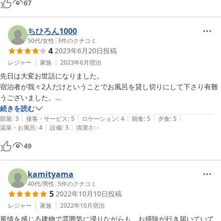
67
を聞きながら、とても気持ち良く熟睡しました。

何もない静かな一軒宿、一同また行きたいというのが満足感ある感想で
す。

ちひろん1000
古い設備中、エレベーターが最新式に改装されていて、なんだか面白か
50代
/
女性
|
3
件のクチコミ
4
2023年6月20日
投稿
ったです。

レジャー
家族
2023年6月
宿泊
先日は大変お世話になりました。

宿泊者が我々2人だけということでお風呂を貸し切りにして下さり有難
うございました。

夕食時、囲炉裏での焼き方を丁寧に説明してくださり、楽しくおいしい
続きを読む
|
|
|
|
|
時間を過ごすことが出来ました。

部屋
:
3
接客・サービス
:
5
ロケーション
:
4
朝食
:
5
夕食
:
5
|
|
温泉・お風呂
:
4
設備
:
3
清潔さ
:
-
館内はとても清潔で、お風呂は肌がつるつるになり、部屋の窓からの景
色も素敵で、接客も丁寧で、とても素敵な宿でした。

49
ちょっとお湯の温度が熱すぎたかな。

ゆっくりじっくり入りたかったです。
kamityama
40代
/
男性
|
5
件のクチコミ
5
2022年10月10日
投稿
レジャー
家族
2022年10月
宿泊
風情を感じる建物で雰囲気に浸りながらも、お掃除が行き届いていて