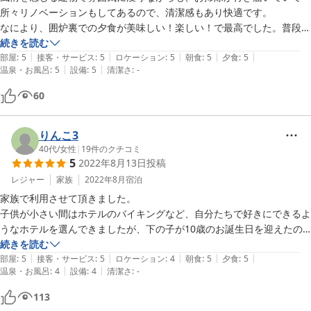
所々リノベーションもしてあるので、清潔感もあり快適です。

なにより、囲炉裏での夕食が美味しい！楽しい！で最高でした。普段は
偏食で小食な子供たちが、大喜びで驚くほどたくさん食べました。

続きを読む
|
|
|
|
|
お風呂のお湯もとろりとして、お肌がすべすべになり、火傷の傷が腕に
部屋
:
5
接客・サービス
:
5
ロケーション
:
5
朝食
:
5
夕食
:
5
|
|
温泉・お風呂
:
5
設備
:
5
清潔さ
:
-
あったのですが、とてもなめらかになり感動しました。

女将さんや従業員さんたちのあたたかで細やかな気配りがありがたかっ
60
たです。初めて訪れた福島が大好きになりました、是非また伺いたいで
す。
りんこ3
40代
/
女性
|
19
件のクチコミ
5
2022年8月13日
投稿
レジャー
家族
2022年8月
宿泊
家族で利用させて頂きました。

子供が小さい間はホテルのバイキングなど、自分たちで好きにできるよ
うなホテルを選んできましたが、下の子が10歳のお誕生日を迎えたの
で、お祝いがてら大人な旅をさせたいなと。

続きを読む
|
|
|
|
|
部屋
:
5
接客・サービス
:
5
ロケーション
:
4
朝食
:
5
夕食
:
5
|
|
温泉・お風呂
:
4
設備
:
4
清潔さ
:
-
囲炉裏初体験は、家族全員でとても素敵な時間を過ごせました。

教科書や絵本に出てくる世界だねー！と子供たちも大喜び。なかなかで
113
きない貴重な体験でした。
