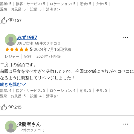
|
|
|
|
|
くれるお宿でした！
部屋
:
5
接客・サービス
:
5
ロケーション
:
5
朝食
:
5
夕食
:
5
|
|
温泉・お風呂
:
5
設備
:
5
清潔さ
:
-
157
みず1987
30代
/
女性
|
68
件のクチコミ
5
2024年7月16日
投稿
レジャー
家族
2024年7月
宿泊
二度目の宿泊です。

前回は昼食を食べすぎて失敗したので、今回は夕飯にお腹がペコペコに
なるように調整してリベンジしました！

自分たちで、炭火で焼く夕飯は最高です。蒸してあるジャガイモを適度
続きを読む
|
|
|
|
|
に焼き、そこにバターをのせてかぶりつくのが美味しすぎて！！

部屋
:
4
接客・サービス
:
5
ロケーション
:
4
朝食
:
5
夕食
:
5
|
|
温泉・お風呂
:
5
設備
:
4
清潔さ
:
-
その他にも、鶏肉やエビ、椎茸につくね、イワナ等焼いて食べます。

お刺身やサラダ、ご飯に味噌汁とお腹いっぱいになれますよ(^^)

215
温泉はヌルスベが入浴中いつまでも続く泉質で、シャワーからも温泉が
出ます※ここがオススメポイント

ただし、温泉シャワーは露天風呂風の浴室限定なので、男性は宿泊翌日
投稿者さん
の朝に入れ替わったら堪能してみて下さい！冷鉱泉を沸かしてはいます
112
件のクチコミ