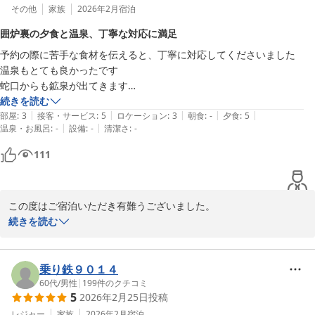
その他
家族
2026年2月
宿泊
囲炉裏の夕食と温泉、丁寧な対応に満足
予約の際に苦手な食材を伝えると、丁寧に対応してくださいました

温泉もとても良かったです

蛇口からも鉱泉が出てきます

御狩場での囲炉裏の夕食は、非日常を味わえます
続きを読む
|
|
|
|
|
部屋
:
3
接客・サービス
:
5
ロケーション
:
3
朝食
:
-
夕食
:
5
|
|
温泉・お風呂
:
-
設備
:
-
清潔さ
:
-
111
この度はご宿泊いただき有難うございました。

続きを読む
お夕食の雰囲気と、お湯質をお気に召していただき有難うございま
す。

何もない山の中ですが、ごゆっくりお過ごしいただければなにより
乗り鉄９０１４
でございます。

60代
/
男性
|
199
件のクチコミ
5
2026年2月25日
投稿
またのご来館お待ちしております。

レジャー
家族
2026年2月
宿泊