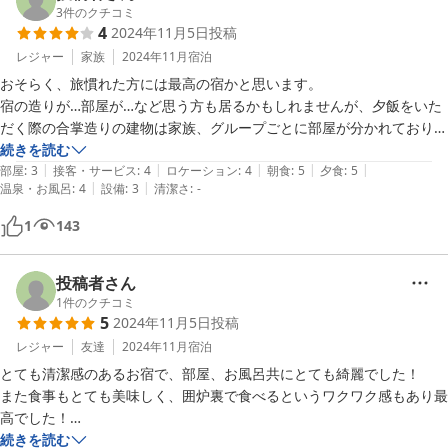
3
件のクチコミ
4
2024年11月5日
投稿
レジャー
家族
2024年11月
宿泊
おそらく、旅慣れた方には最高の宿かと思います。

宿の造りが…部屋が…など思う方も居るかもしれませんが、夕飯をいた
だく際の合掌造りの建物は家族、グループごとに部屋が分かれておりレ
トロを通り越し日本昔話、アニメの世界です！囲炉裏でいただく夕飯は
続きを読む
|
|
|
|
|
もちろん、空間そのものに感動を覚えます。
部屋
:
3
接客・サービス
:
4
ロケーション
:
4
朝食
:
5
夕食
:
5
|
|
温泉・お風呂
:
4
設備
:
3
清潔さ
:
-
1
143
投稿者さん
1
件のクチコミ
5
2024年11月5日
投稿
レジャー
友達
2024年11月
宿泊
とても清潔感のあるお宿で、部屋、お風呂共にとても綺麗でした！

また食事もとても美味しく、囲炉裏で食べるというワクワク感もあり最
高でした！

そして何よりも宿の方々の対応が素晴らしく、また行きたいと思わせて
続きを読む