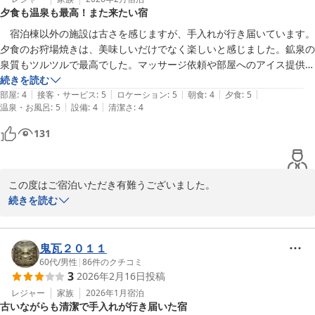
夕食も温泉も最高！また来たい宿
　　　　　　　　　　　　　入の元湯　神泉亭
　宿泊棟以外の施設は古さを感じますが、手入れが行き届いています。
夕食のお狩場焼きは、美味しいだけでなく楽しいと感じました。鉱泉の
入の元湯 神泉亭
泉質もツルツルで最高でした。マッサージ依頼や部屋へのアイス提供な
2026-04-01
どの要望にも快く対応していただき、とても満足しました。温泉好きの
続きを読む
|
|
|
|
|
仲間にもお勧めしたくなる宿でした。
部屋
:
4
接客・サービス
:
5
ロケーション
:
5
朝食
:
4
夕食
:
5
|
|
温泉・お風呂
:
5
設備
:
4
清潔さ
:
4
131
この度はご宿泊いただき有難うございました。

続きを読む
お夕食のお狩場焼きと鉱泉もお楽しみいただき有難うございます。

マッサージさんも上手だったよとおほめいただきご旅行を、お客様
ご自身でも楽しいものにしていらっしゃるようで、私どももたいへ
鬼瓦２０１１
ん嬉しかったです。

60代
/
男性
|
86
件のクチコミ
3
2026年2月16日
投稿
またのご来館お待ちしております。

レジャー
家族
2026年1月
宿泊
古いながらも清潔で手入れが行き届いた宿
　　　　　　　　　　　　　入の元湯　神泉亭