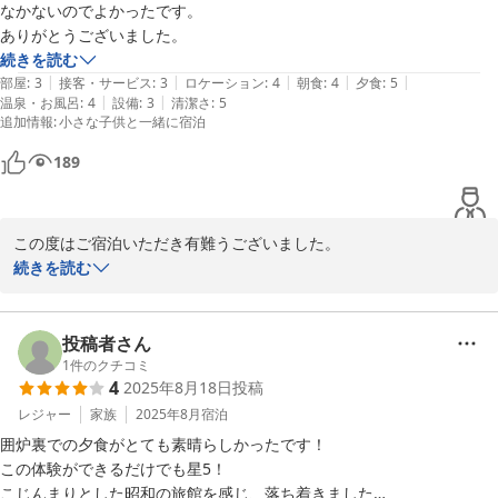
なかないのでよかったです。

ありがとうございました。
続きを読む
|
|
|
|
|
部屋
:
3
接客・サービス
:
3
ロケーション
:
4
朝食
:
4
夕食
:
5
|
|
温泉・お風呂
:
4
設備
:
3
清潔さ
:
5
追加情報
:
小さな子供と一緒に宿泊
189
この度はご宿泊いただき有難うございました。

続きを読む
お夕食のお狩場焼きを　お気に召していただき有難うございます。

お客様に、おばあちゃん家に来たみたいとお声をいただいたりしま
すが、みなさまの故郷と思っていただけるよう　頑張りたいとおも
投稿者さん
います。

1
件のクチコミ
4
2025年8月18日
投稿
またのご来館お待ちしております。

レジャー
家族
2025年8月
宿泊
囲炉裏での夕食がとても素晴らしかったです！

この体験ができるだけでも星5！

入の元湯 神泉亭
こじんまりとした昭和の旅館を感じ、落ち着きました
