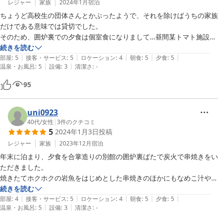
レジャー
家族
2024年1月
宿泊
ちょうど高校生の団体さんとかぶったようで、それを除けばうちの家族
だけである意味では貸切でした。

そのため、囲炉裏での夕食は個室食になりまして…昼間某トマト施設で
食べ放題したのを後悔するくらい、お食事は美味しくいただきました。

続きを読む
|
|
|
|
|
使っている水も鉱泉なのか、ご飯がとても美味しかったです。

部屋
:
5
接客・サービス
:
5
ロケーション
:
4
朝食
:
5
夕食
:
5
|
|
温泉・お風呂
:
5
設備
:
3
清潔さ
:
-
温泉は鉱泉を沸かしているようですが、シャワーも鉱泉なので頭から足
の先までツルツルになれます！

95
※２箇所あるうちの１箇所の浴場のみ。宿泊すると入れ替えがあるの
で、ツルツルシャワーを体感できます

次はもっとお腹を空かせて行こう…温泉を堪能するなら断然宿泊です！
uni0923
40代
/
女性
|
3
件のクチコミ
5
2024年1月3日
投稿
レジャー
家族
2023年12月
宿泊
年末に泊まり、夕食を合掌造りの別館の囲炉裏ばたで炭火で串焼きをい
ただきました。

焼きたてホクホクの岩魚をはじめとした串焼きのほかにもなめこ汁やキ
ノコの混ぜご飯等、もう全てが美味しく、あとは何といっても自分たち
続きを読む
|
|
|
|
|
で焼くスタイルが楽しくて、家族全員、大満足でした。

部屋
:
4
接客・サービス
:
5
ロケーション
:
4
朝食
:
5
夕食
:
5
|
|
温泉・お風呂
:
5
設備
:
3
清潔さ
:
-
懐かしき昭和の匂いがする祖父母宅を思わせるお宿で、とてもほっとし