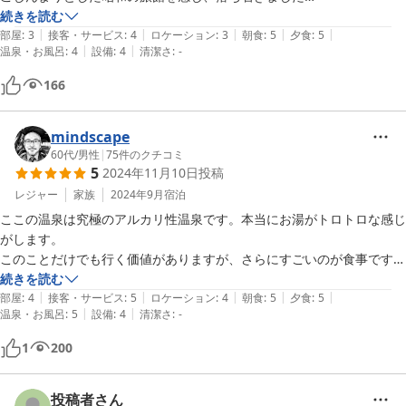
2026-01-25
山の中で周囲には何もなく、車での移動が必須です
続きを読む
|
|
|
|
|
部屋
:
3
接客・サービス
:
4
ロケーション
:
3
朝食
:
5
夕食
:
5
|
|
温泉・お風呂
:
4
設備
:
4
清潔さ
:
-
166
mindscape
60代
/
男性
|
75
件のクチコミ
5
2024年11月10日
投稿
レジャー
家族
2024年9月
宿泊
ここの温泉は究極のアルカリ性温泉です。本当にお湯がトロトロな感じ
がします。

このことだけでも行く価値がありますが、さらにすごいのが食事です。

旧家の大きな屋敷の拾い広間を使った炉端焼きを堪能できます。自分で
続きを読む
|
|
|
|
|
焼いて食べるタイプです。

部屋
:
4
接客・サービス
:
5
ロケーション
:
4
朝食
:
5
夕食
:
5
|
|
温泉・お風呂
:
5
設備
:
4
清潔さ
:
-
風情もありますし、特別な体験ができます。

部屋やエントランスは古く、時代を感じさせるものですが、それもご愛
1
200
敬。

投稿者さん