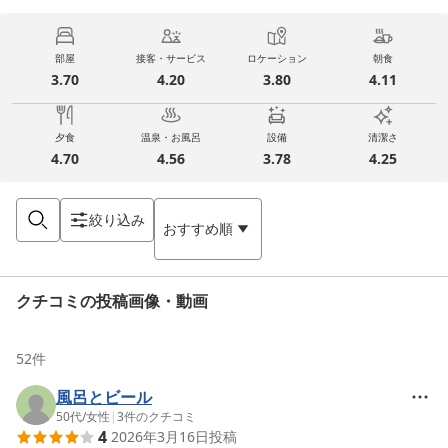
部屋
接客・サービス
ロケーション
朝食
3.70
4.20
3.80
4.11
夕食
温泉・お風呂
設備
清潔さ
4.70
4.56
3.78
4.25
絞り込み
おすすめ順
クチコミの投稿画像・動画
52
件
風呂とビール
50代
/
女性
|
3
件のクチコミ
4
2026年3月16日
投稿