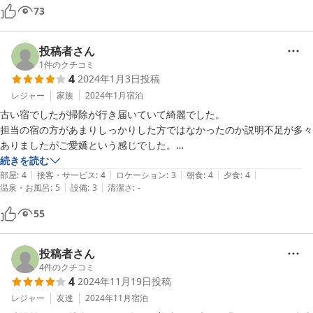
て過ごせました。笑

73
また、絶対泊まりに行きたいお宿です。
投稿者さん
1
件のクチコミ
4
2024年1月3日
投稿
レジャー
家族
2024年1月
宿泊
古い宿でしたが掃除が行き届いていて綺麗でした。

担当の宿の方があまりしっかりした方ではなかったのか説明不足が多々
ありましたがご愛嬌という感じでした。

夕飯は囲炉裏で色々焼きながら、炊き込みご飯やなめこ汁、お肉やお刺
続きを読む
|
|
|
|
|
身もつき大変美味しくいただきました。

部屋
:
4
接客・サービス
:
4
ロケーション
:
3
朝食
:
4
夕食
:
4
|
|
温泉・お風呂
:
5
設備
:
3
清潔さ
:
-
子供も楽しかったようです。

1番は温泉の泉質が最高に良かったことです。無色無臭ですが入るとヌ
55
ルヌルしてとても気持ちよかったです。
投稿者さん
4
件のクチコミ
4
2024年11月19日
投稿
レジャー
友達
2024年11月
宿泊