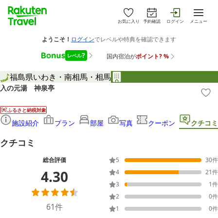
お気に入り
予約確認
ログイン
メニュー
福島県
いわき・南相馬・相馬
入の元湯 神泉亭
ふるさと納税対象
施設紹介
プラン
部屋
写真
クーポン
クチコミ
クチコミ
総合評価
5
30
件
4.30
4
21
件
3
1
件
2
0
件
61
件
1
0
件