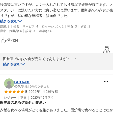
設備等は古いですが、よく手入れされており清潔で好感が持てます。ノ
入の元湯 神泉亭
スタルジーに浸りたい方には良い宿だと思います。囲炉裏での夕食が売
2026-04-01
りですが、私の様な無精者には面倒でした。
続きを読む
|
|
|
|
|
部屋
:
3
接客・サービス
:
4
ロケーション
:
2
朝食
:
3
夕食
:
3
|
|
温泉・お風呂
:
4
設備
:
3
清潔さ
:
4
124
囲炉裏でのお夕食が売りではありますが・・・

続きを読む
ご面倒をおかけしてしまった様で申し訳ありませんでした。

ノスタルジーとのお言葉有難くいただきます。

ran san
ご来館いただき有難うございました。

40代
/
男性
|
5
件のクチコミ
5
2026年1月2日
投稿
　　　　　　　　　　　　　入の元湯　神泉亭

レジャー
家族
2025年12月
宿泊
囲炉裏のある夕食処が趣深い
入の元湯 神泉亭
夕飯を食べる場所がとても趣がありました。囲炉裏で食べることはなか
2026-04-01