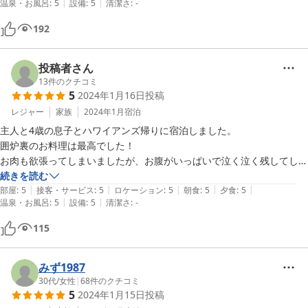
|
|
温泉・お風呂
:
5
設備
:
5
清潔さ
:
-
温泉はヌルヌルアルカリ炭酸泉で泉質も最高！ガザガサの踵が2日間で
192
ツルツルになりました。

ただ夜の女性側の岩風呂はとても寒いです。また洗面台など無いので小
さい子連れの場合夜は男性側の利用をおすすめします。

投稿者さん
13
件のクチコミ
5
2024年1月16日
投稿
客室はお値段相応なので客室に重点を置くと期待外れになるかもしれま
せん。

レジャー
家族
2024年1月
宿泊
トイレから手を洗いに行くまでが遠いです。

主人と4歳の息子とハワイアンズ帰りに宿泊しました。

囲炉裏のお料理は最高でした！

後、たまたまかと思いますが2部屋の内1部屋(301)でてんとう虫が大量
お肉も欲張ってしまいましたが、お腹がいっぱいで泣く泣く残してしま
に発生してました。

いました…

続きを読む
害は無いので我が家は気にしませんが気にする方はお気を付け下さい。

|
|
|
|
|
すみませんでした。

部屋
:
5
接客・サービス
:
5
ロケーション
:
5
朝食
:
5
夕食
:
5
|
|
温泉・お風呂
:
5
設備
:
5
清潔さ
:
-
焼き物ももちろん美味しかったのですが、きのこの混ぜご飯と田舎汁が
このお値段で食事も温泉も最高の宿はあまり無いのでとても気に入りま
最高に美味しくて、感動でした。

115
した！

お風呂もとろとろのお湯で温まり、体ほかほかでした。

子供に浴衣やスリーパーを貸して頂き、大変嬉しかったです。

チェックアウトの際もお心遣い頂き主人も息子もまた来たいと言ってい
みず1987
ました。

30代
/
女性
|
68
件のクチコミ
5
2024年1月15日
投稿
子供にも優しく接して頂いて、ありがとうございました。