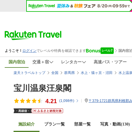
国内宿泊
交通＋宿
レンタカー
高速バス・ツアー
楽天トラベルトップ
全国
群馬県
水上・猿ヶ京・沼田
水上温
宝川温泉汪泉閣
4.21
(
1,098
件)
〒379-1721群馬県利根郡
施設紹介
プラン一覧
部屋一覧
写真・動画(130)