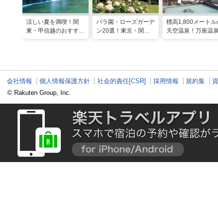
涼しい夏を満喫！関
バラ園・ローズガーデ
標高1,800メートル
東・甲信越のおすすめ
ン20選！東京・関東
天空温泉！万座温
避暑地14選
の名所をご紹介
日進舘の絶景風呂
実プログラムで心
整える
会社情報
個人情報保護方針
社会的責任[CSR]
採用情報
規約集
© Rakuten Group, Inc.