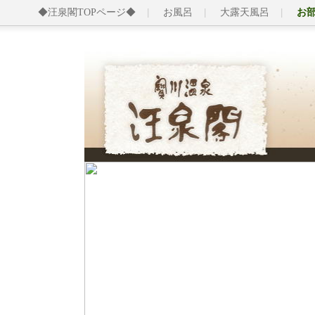
◆汪泉閣TOPページ◆
お風呂
大露天風呂
お