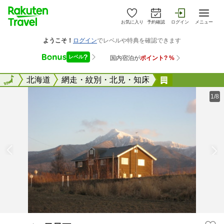
お気に入り
予約確認
ログイン
メニュー
全国
全国
北海道
網走・紋別・北見・知床
ロッジ 風景
1/8