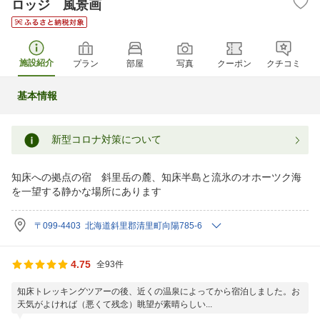
ロッジ 風景画
施設紹介
プラン
部屋
写真
クーポン
クチコミ
基本情報
新型コロナ対策について
知床への拠点の宿 斜里岳の麓、知床半島と流氷のオホーツク海
を一望する静かな場所にあります
〒099-4403 北海道斜里郡清里町向陽785-6
4.75
全93件
知床トレッキングツアーの後、近くの温泉によってから宿泊しました。お
天気がよければ（悪くて残念）眺望が素晴らしい...