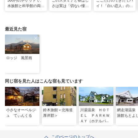
500円のチケットで、
このスタミナと香ばし
ここだけのできたてパ
水族館と科学館の両方
さは実は「切ない憧
イ！「白い恋人」の石
入れる！？お得感満載
れ」だった…！北海道
屋製菓直営初のオープ
の超穴場スポット！
グルメ「豚丼」のヒミ
ンキッチンが函館に
ツ
最近見た宿
ロッジ 風景画
同じ宿を見た人はこんな宿も見ています
小さなオーベルジ
鈴木旅館＜北海道
川湯温泉 ＨＯＴ
網走湖温泉
ュ てぃんくる
厚岸郡＞
ＥＬ ＰＡＲＫＷ
旅館もとよ
ＡＹ（ホテルパー
クウェイ）
このページのトップへ