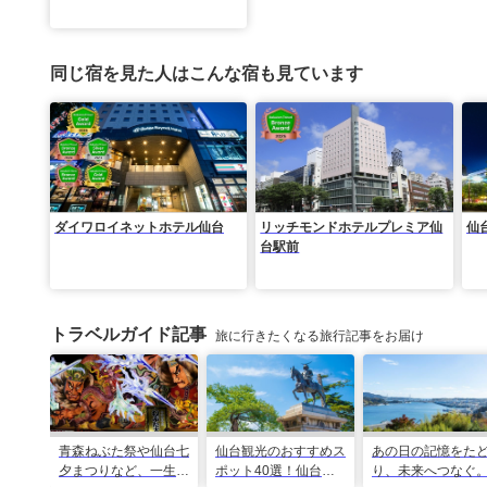
ューアル）
同じ宿を見た人はこんな宿も見ています
ダイワロイネットホテル仙台
リッチモンドホテルプレミア仙
仙
台駅前
トラベルガイド記事
旅に行きたくなる旅行記事をお届け
青森ねぶた祭や仙台七
仙台観光のおすすめス
あの日の記憶をた
夕まつりなど、一生に
ポット40選！仙台旅
り、未来へつなぐ