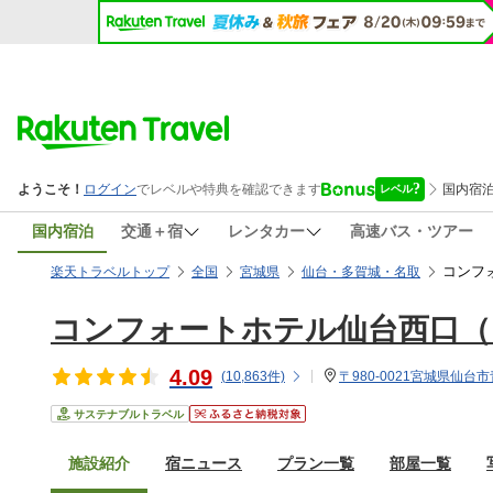
国内宿泊
交通＋宿
レンタカー
高速バス・ツアー
コンフ
楽天トラベルトップ
全国
宮城県
仙台・多賀城・名取
コンフォートホテル仙台西口（
4.09
(
10,863
件)
〒980-0021宮城県仙台市
サステナブルトラベル
施設紹介
宿ニュース
プラン一覧
部屋一覧