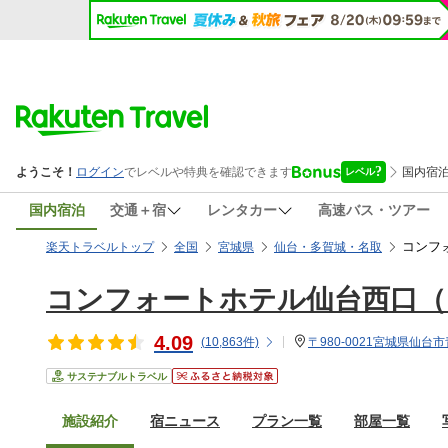
国内宿泊
交通＋宿
レンタカー
高速バス・ツアー
コンフ
楽天トラベルトップ
全国
宮城県
仙台・多賀城・名取
コンフォートホテル仙台西口（
4.09
(
10,863
件)
〒980-0021宮城県仙台市
サステナブルトラベル
施設紹介
宿ニュース
プラン一覧
部屋一覧