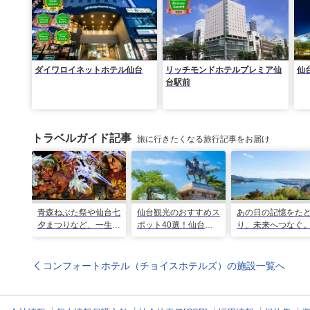
ダイワロイネットホテル仙台
リッチモンドホテルプレミア仙
仙
台駅前
トラベルガイド記事
旅に行きたくなる旅行記事をお届け
青森ねぶた祭や仙台七
仙台観光のおすすめス
あの日の記憶をた
夕まつりなど、一生に
ポット40選！仙台旅
り、未来へつなぐ
一度は行きたい！東北
行の見どころ全制覇！
城の震災遺構と海
の夏祭り
魅力を巡る旅
コンフォートホテル（チョイスホテルズ）の施設一覧へ