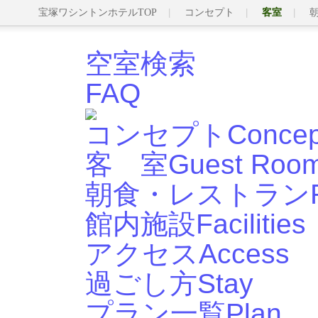
宝塚ワシントンホテルTOP
コンセプト
客室
空室検索
FAQ
コンセプト
Concep
客 室
Guest Roo
朝食・レストラン
館内施設
Facilities
アクセス
Access
過ごし方
Stay
プラン一覧
Plan