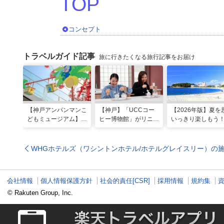
コンセプト
トラベルガイド記事
旅に行きたくなる旅行記事をお届け
【神戸アンパンマンこ
【神戸】「UCCコー
【2026年版】夏を
どもミュージアム】夏
ヒー博物館」がリニュ
いっきり楽しもう
季限定「水あそびひろ
ーアル！完全予約制で
西のおすすめ海水
ば」がオープン！びし
体験満載
場・ビーチ18選
ょ濡れになって暑さを
WHGホテルズ（ワシントンホテル/ホテルグレイスリー）の
ふき飛ばそう
会社情報
個人情報保護方針
社会的責任[CSR]
採用情報
規約集
© Rakuten Group, Inc.