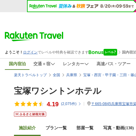
国内宿泊
交通＋宿
レンタカー
高速バス・ツアー
楽天トラベルトップ
全国
兵庫県
宝塚・西宮・甲子園・三田・篠
宝塚ワシントンホテル
4.19
(
2,075
件)
〒665-0845兵庫県宝塚市栄町
施設紹介
プラン一覧
部屋一覧
写真・動画(130)