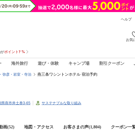
ヘルプ
お気
ー
海外旅行
遊び・体験
キャンプ場
割引クーポン
燕三条ワシントンホテル 宿泊予約
・弥彦・岩室・寺泊
新潟県燕市井土巻3-65
サステナブルな取り組み
画(52)
地図・アクセス
お客さまの声(
1,804
)
クーポン一