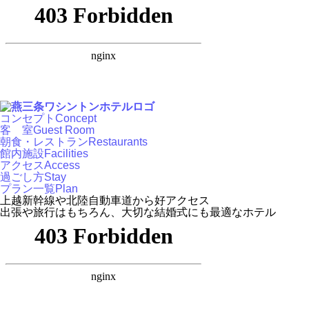
コンセプト
Concept
客 室
Guest Room
朝食・レストラン
Restaurants
館内施設
Facilities
アクセス
Access
過ごし方
Stay
プラン一覧
Plan
上越新幹線や北陸自動車道から好アクセス
出張や旅行はもちろん、大切な結婚式にも最適なホテル