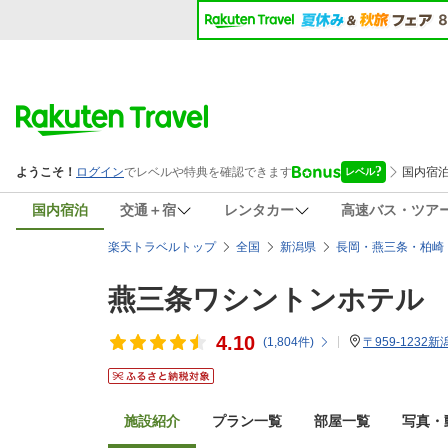
国内宿泊
交通＋宿
レンタカー
高速バス・ツア
楽天トラベルトップ
全国
新潟県
長岡・燕三条・柏崎
燕三条ワシントンホテル
4.10
(
1,804
件)
〒959-1232
施設紹介
プラン一覧
部屋一覧
写真・動