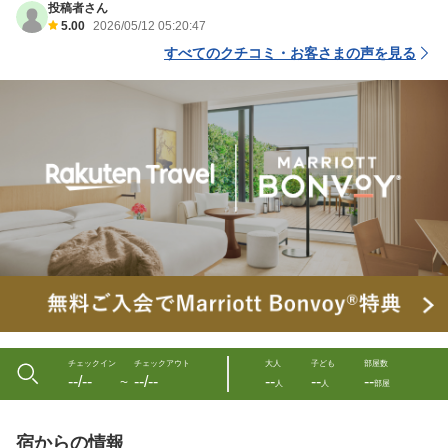
投稿者さん
5.00
2026/05/12 05:20:47
すべてのクチコミ・お客さまの声を見る
チェックイン
チェックアウト
大人
子ども
部屋数
--/--
--/--
--
--
--
〜
人
人
部屋
宿からの情報