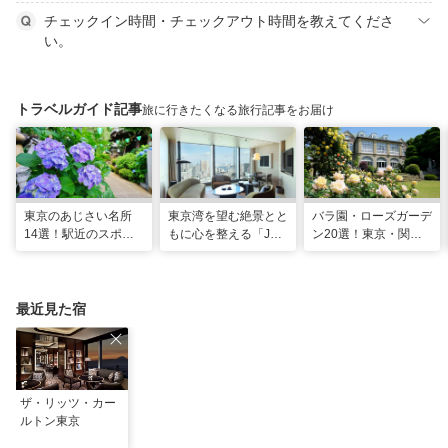
チェックイン時間・チェックアウト時間を教えてくださ
い。
トラベルガイド記事
旅に行きたくなる旅行記事をお届け
東京のあじさい名所
東京湾を望む絶景とと
バラ園・ローズガーデ
14選！駅近のスポッ
もに心を整える「JW
ン20選！東京・関東
トや2026年見頃情報
マリオット・ホテル東
の名所をご紹介
も
京」でのマインドフル
な滞在
最近見た宿
ザ・リッツ・カー
ルトン東京