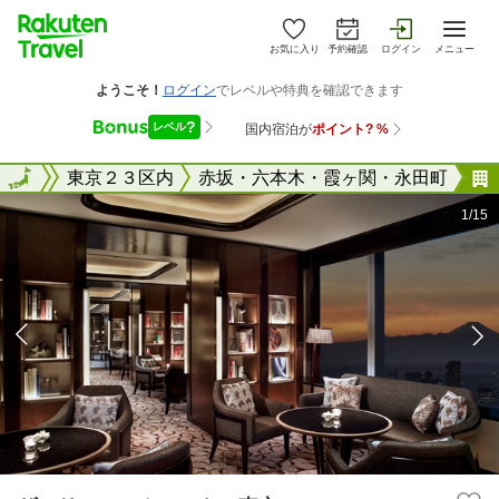
お気に入り
予約確認
ログイン
メニュー
東京都
全国
東京２３区内
赤坂・六本木・霞ヶ関・永田町
1/15