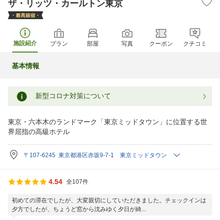
ザ・リッツ・カールトン東京
施設紹介
プラン
部屋
写真
クーポン
クチコミ
基本情報
新型コロナ対策について
東京・六本木のランドマーク「東京ミッドタウン」に位置する世
界屈指の高級ホテル
〒107-6245 東京都港区赤坂9-7-1 東京ミッドタウン
4.54
全107件
初めての滞在でしたが、大変親切にしていただきました。チェックインは
夕方でしたが、ちょうど窓から沈みゆく夕日が綺...