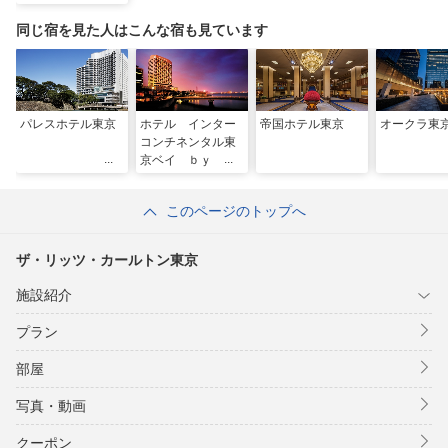
同じ宿を見た人はこんな宿も見ています
パレスホテル東京
ホテル インター
帝国ホテル東京
オークラ東
コンチネンタル東
京ベイ ｂｙ Ｉ
ＨＧ
このページのトップへ
ザ・リッツ・カールトン東京
施設紹介
プラン
部屋
写真・動画
クーポン