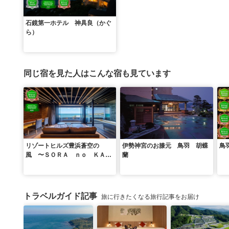
石鏡第一ホテル 神具良（かぐ
ら）
同じ宿を見た人はこんな宿も見ています
リゾートヒルズ豊浜蒼空の
伊勢神宮のお膝元 鳥羽 胡蝶
鳥
風 〜ＳＯＲＡ ｎｏ ＫＡＺ
蘭
Ｅ〜
トラベルガイド記事
旅に行きたくなる旅行記事をお届け