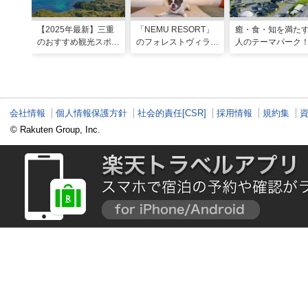
【2025年最新】三重
「NEMU RESORT」
癒・食・知を満た
のおすすめ観光スポッ
のフォレストヴィラ
人のテーマパーク
トと名物グルメ！伊勢
で、わんちゃんと一緒
「VISON」で多彩
神宮など王道スポット
に過ごす非日常な週末
グルメや 薬草湯を
から絶景映えスポット
を
能する
まで
会社情報
個人情報保護方針
社会的責任[CSR]
採用情報
規約集
© Rakuten Group, Inc.