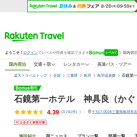
国内宿泊
交通＋宿
レンタカー
高速バス・ツアー
石鏡第一
楽天トラベルトップ
全国
三重県
鳥羽
鳥羽温泉郷
石鏡第一ホテル 神具良（かぐ
4.39
(
3,741
件)
〒517-0026三重県鳥羽市
施設紹介
宿ニュース
プラン一覧
部屋一覧