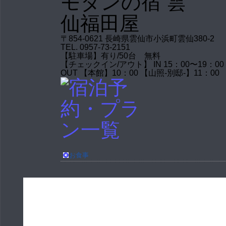
〒854-0621 長崎県雲仙市小浜町雲仙380-2
TEL. 0957-73-2151
【駐車場】有り/50台 無料
【チェックイン/アウト】 IN 15：00〜19：00
OUT 【本館】10：00 【山照-別邸-】11：00
お食事