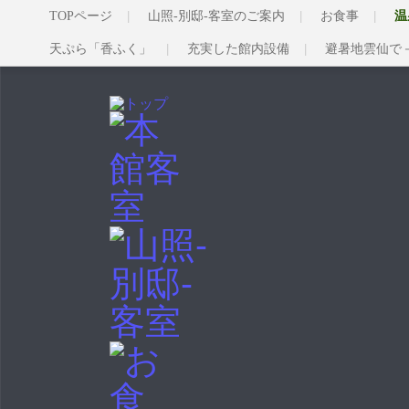
TOPページ
山照-別邸-客室のご案内
お食事
温
天ぷら「香ふく」
充実した館内設備
避暑地雲仙で