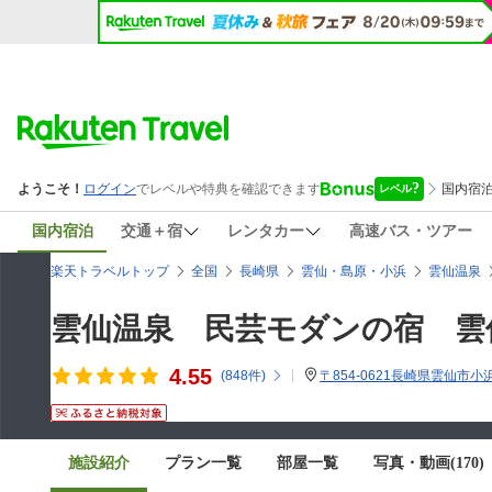
国内宿泊
交通＋宿
レンタカー
高速バス・ツアー
楽天トラベルトップ
全国
長崎県
雲仙・島原・小浜
雲仙温泉
雲仙温泉 民芸モダンの宿 雲
4.55
(
848
件)
〒854-0621長崎県雲仙市小浜
施設紹介
プラン一覧
部屋一覧
写真・動画(170)