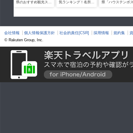
県のおすすめ観光スポ
気ランキング！名所も
県「ハウステンボ
ット27選！現地スタ
温泉も見どころ満載！
で多彩なグルメを
ッフが厳選
喫！おすすめのグ
＆スイーツ
会社情報
個人情報保護方針
社会的責任[CSR]
採用情報
規約集
© Rakuten Group, Inc.