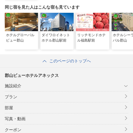
同じ宿を見た人はこんな宿も見ています
ホテルグローバル
ダイワロイネット
リッチモンドホテ
ホテルシー
ビュー郡山
ホテル郡山駅前
ル福島駅前
パル郡山
このページのトップへ
郡山ビューホテルアネックス
施設紹介
プラン
部屋
写真・動画
クーポン