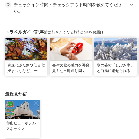
チェックイン時間・チェックアウト時間を教えてくださ
い。
トラベルガイド記事
旅に行きたくなる旅行記事をお届け
青森ねぶた祭や仙台七
会津文化の魅力を再発
氷の芸術「しぶき氷」
夕まつりなど、一生に
見！七日町通り周辺の
と白鳥に魅せられる！
一度は行きたい！東北
お散歩コース
冬の猪苗代湖ガイド。
の夏祭り
会津エリアのおすすめ
スポットも
最近見た宿
郡山ビューホテル
アネックス