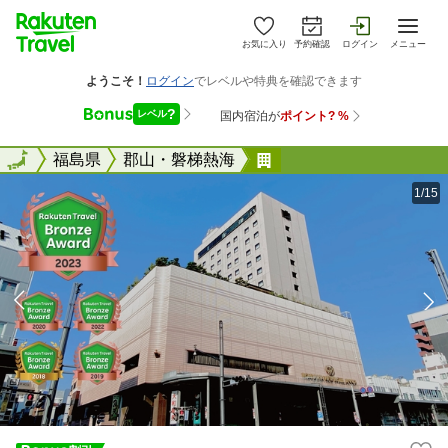
お気に入り
予約確認
ログイン
メニュー
全国
全国
福島県
郡山・磐梯熱海
郡山ビューホテルアネ
1/15