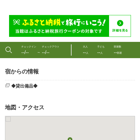
チェックイン
チェックアウト
大人
子ども
部屋数
--/--
--/--
--
--
--
〜
人
人
部屋
宿からの情報
◆貸出備品◆
地図・アクセス