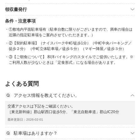
領収書発行
条件・注意事項
①敷地内平面駐車場有（駐車台数に限りがございますので、満車の場合は
近隣の指定駐車場をご案内させていただきます。）
②【契約駐車場】（ナイスパーク中町/徒歩1分）（中町中央パーキング／
徒歩２分） （中町立体駐車場／徒歩５分）（マギー陣屋／徒歩３分）
③【ご朝食について】 和洋バイキングのスタイルでご提供いたします。※
ご利用人数が少ないときは「定食形式」になる場合があります。
よくある質問
アクセス情報を教えてください。
交通アクセスは下記をご確認ください。
［東北新幹線］郡山駅西口徒歩5分、「東北自動車道」郡山IC20分
最終更新日：2026-02-01
駐車場はありますか？