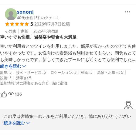
ゴルフ旅行でのご宿泊に当ホテルをお選びいただき、大浴場やサウ
ナ、水風呂をご満喫いただけたとのこと、大変嬉しく拝見いたしま
sononi
した。

40代
/
女性
|
5
件のクチコミ
5
2026年7月7日
投稿
また、ご出張の際にもいつもご利用いただいておりますこと、心よ
り感謝申し上げます。

その他
家族
2026年6月
宿泊
車いすでも快適、岩盤浴や朝食も大満足
駐車場につきましては、ご不便をおかけし申し訳ございませんでし
車いす利用者とでツインを利用しました。部屋が広かったのでとても使
た。

いやすかったです。女性向けの岩盤浴も利用させてもらい、朝食もとて
今後もより快適にご利用いただけるよう努めてまいります。

も美味しかったです。新しくできたプールにも近くとても便利でした。
また、宮崎に行った時には利用したいと思います。
続きを読む
|
|
|
|
|
部屋
:
5
接客・サービス
:
5
ロケーション
:
5
朝食
:
5
温泉・お風呂
:
5
|
設備
:
5
清潔さ
:
5
宮崎第一ホテル
追加情報
:
体に障害がある方と一緒に宿泊
2026-07-22
136
この度は宮崎第一ホテルをご利用いただき、誠にありがとうござい
ました。

続きを読む