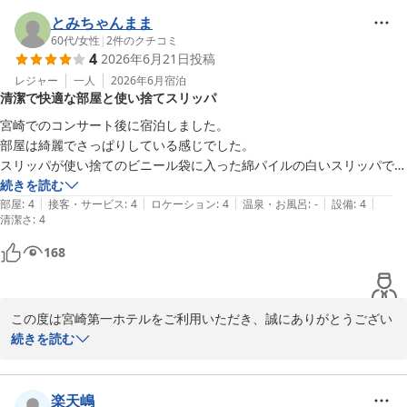
お部屋の広さが快適にお過ごしいただく一助となり、女性専用岩盤
浴やご朝食にもご満足いただけたとのこと、大変嬉しく拝見いたし
とみちゃんまま
ました。

60代
/
女性
|
2
件のクチコミ
4
2026年6月21日
投稿
「また利用したい」とのお言葉をいただき、スタッフ一同大変励み
になっております。

レジャー
一人
2026年6月
宿泊
清潔で快適な部屋と使い捨てスリッパ
これからも皆様に快適にお過ごしいただけるホテルを目指して努め
宮崎でのコンサート後に宿泊しました。

てまいります。

部屋は綺麗でさっぱりしている感じでした。

宮崎へお越しの際は是非またご利用ください。

スリッパが使い捨てのビニール袋に入った綿パイルの白いスリッパで靴
下無しでも気持ち良く利用できました。

続きを読む
|
|
|
|
|
ユニットバスも綺麗で明るくて良かったです。
部屋
:
4
接客・サービス
:
4
ロケーション
:
4
温泉・お風呂
:
-
設備
:
4
宮崎第一ホテル
清潔さ
:
4
2026-07-07
168
この度は宮崎第一ホテルをご利用いただき、誠にありがとうござい
ました。

続きを読む
宮崎でのコンサート後のご宿泊に当館をお選びいただき、快適にお
過ごしいただけたとのこと、大変嬉しく拝見いたしました。

楽天嶋