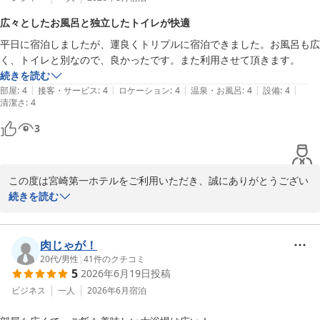
また、スタッフの接客につきましても温かいお言葉を頂戴し、心よ
広々としたお風呂と独立したトイレが快適
り感謝申し上げます。

平日に宿泊しましたが、運良くトリプルに宿泊できました。お風呂も広
く、トイレと別なので、良かったです。また利用させて頂きます。
これからも“また来たい”と思っていただける場所であり続けられる
続きを読む
よう努めてまいります。

|
|
|
|
|
部屋
:
4
接客・サービス
:
4
ロケーション
:
4
温泉・お風呂
:
4
設備
:
4
ぜひまた宮崎へお越しの際は、当館へお立ち寄りくださいませ。

清潔さ
:
4
スタッフ一同、心よりお待ちしております。
3
宮崎第一ホテル
2026-05-14
この度は宮崎第一ホテルをご利用いただき、誠にありがとうござい
ました。

続きを読む
お部屋やお風呂を快適にご利用いただけたとのこと、大変嬉しく拝
見いたしました。

肉じゃが！
20代
/
男性
|
41
件のクチコミ
5
2026年6月19日
投稿
「また利用させていただきます」とのお言葉は、スタッフ一同何よ
りの励みでございます。

ビジネス
一人
2026年6月
宿泊