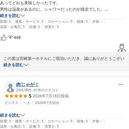
あってどれも美味しかったです。

男性は温泉があるのに、シャワーだったのが残念でした。

これからも快適にお過ごしいただけるホテルづくりに努めてまいり
続きを読む
ます。

|
|
|
|
|
部屋
:
5
接客・サービス
:
5
ロケーション
:
5
朝食
:
5
夕食
:
-
|
|
温泉・お風呂
:
5
設備
:
5
清潔さ
:
5
また宮崎へお越しの際は、ぜひお立ち寄りくださいませ。

スタッフ一同、心よりお待ちしております。
449
宮崎第一ホテル
2026-06-19
この度は宮崎第一ホテルにご宿泊いただき、誠にありがとうござい
ました。

続きを読む
女性用の岩盤浴や、休憩スペースでのサービスを存分にお楽しみい
ただけた様子が伺え、大変嬉しく拝読いたしました。

肉じゃが！
一方で、当ホテルの都合により女性用の大浴場のご用意ができず心
20代
/
男性
|
41
件のクチコミ
5
2026年7月18日
投稿
苦しく存じます。

心地よい空間づくりでご満足いただけるよう、今後とも努めてまい
ビジネス
一人
2026年7月
宿泊
る所存でございます。

続きを読む
|
|
|
|
|
部屋
:
5
接客・サービス
:
5
ロケーション
:
5
朝食
:
5
夕食
:
-
お客様のまたのお越しを、スタッフ一同心よりお待ち申し上げてお
|
|
温泉・お風呂
:
5
設備
:
5
清潔さ
:
5
ります。