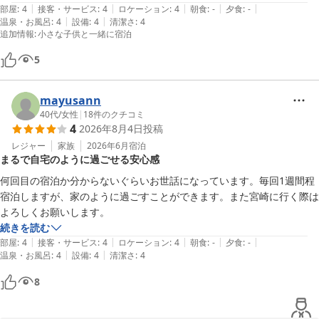
ます。

|
|
|
|
|
部屋
:
4
接客・サービス
:
4
ロケーション
:
4
朝食
:
-
夕食
:
-
|
|
温泉・お風呂
:
4
設備
:
4
清潔さ
:
4
追加情報
:
小さな子供と一緒に宿泊
宮崎第一ホテル
5
2026-05-08
mayusann
40代
/
女性
|
18
件のクチコミ
4
2026年8月4日
投稿
レジャー
家族
2026年6月
宿泊
まるで自宅のように過ごせる安心感
何回目の宿泊か分からないぐらいお世話になっています。毎回1週間程
宿泊しますが、家のように過ごすことができます。また宮崎に行く際は
よろしくお願いします。
続きを読む
|
|
|
|
|
部屋
:
4
接客・サービス
:
4
ロケーション
:
4
朝食
:
-
夕食
:
-
|
|
温泉・お風呂
:
4
設備
:
4
清潔さ
:
4
8