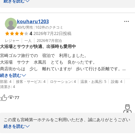
ました。

続きを読む
ご滞在をお楽しみいただけたご様子を、大変嬉しく拝見いたしまし
た。

kouharu1203
40代
/
男性
|
102
件のクチコミ
4
2026年7月22日
投稿
湯上がりサービスやおつまみ、またバイクでお越しのお客様向けの
屋根付きスペースにつきましても、ご満足いただけたようで何より
レジャー
一人
2026年7月
宿泊
大浴場とサウナが快適、出張時も愛用中
でございます。

宮崎ゴルフ旅行での　宿泊で　利用しました。

館内のサインなども楽しんでご覧いただけたご様子を嬉しく存じま
大浴場　サウナ　水風呂　とても　良かったです。

す。

商店街からは　少し　離れていますが　歩いて行ける距離です。

出張の時も　いつも利用しています。

続きを読む
これからも皆様に快適にお過ごしいただけるホテルを目指して努め
|
|
|
|
|
駐車場が　満車のときが　少し困りますが　近くのコインパーキング
部屋
:
4
接客・サービス
:
4
ロケーション
:
4
温泉・お風呂
:
5
設備
:
4
清潔さ
てまいります。

:
4
77
ぜひまた機会がございましたら、ご利用くださいませ。

宮崎第一ホテル
この度も宮崎第一ホテルをご利用いただき、誠にありがとうござい
2026-05-25
ました。

続きを読む