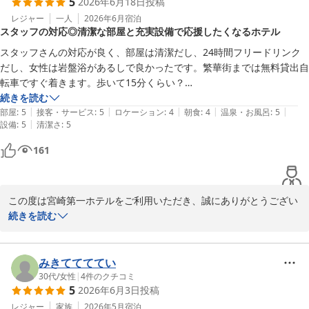
5
2026年6月18日
投稿
変励みになります。

大浴場や無料ドリンクサービスにつきましてもご満足いただけたご
レジャー
一人
2026年6月
宿泊
スタッフの対応◎清潔な部屋と充実設備で応援したくなるホテル
様子に何よりでございます。

スタッフさんの対応が良く、部屋は清潔だし、24時間フリードリンク
「また宿泊したい」とのお言葉を励みに、これからも快適でご満足
だし、女性は岩盤浴があるしで良かったです。繁華街までは無料貸出自
いただけるホテルづくりに努めてまいります。

転車ですぐ着きます。歩いて15分くらい？

また宮崎へお越しの際は、ぜひご利用くださいませ。

頑張ってこのホテルを盛り上げようとしているのが伝わりました。応援
続きを読む
|
|
|
|
|
部屋
:
5
接客・サービス
:
5
ロケーション
:
4
朝食
:
4
温泉・お風呂
:
5
|
設備
:
5
清潔さ
:
5
宮崎第一ホテル
161
2026-06-22
この度は宮崎第一ホテルをご利用いただき、誠にありがとうござい
ました。

続きを読む
スタッフの対応やお部屋の清潔さ、館内サービスにつきましてご満
足いただけたとのこと、大変嬉しく拝見いたしました。

みきててててい
30代
/
女性
|
4
件のクチコミ
5
2026年6月3日
投稿
また、無料貸出自転車なども便利にご利用いただけたご様子に何よ
りでございます。

レジャー
家族
2026年5月
宿泊