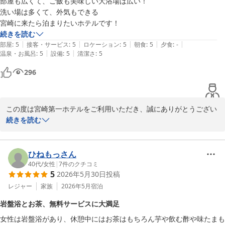
部屋も広くて、ご飯も美味しい大浴場は広い！

これからも快適にお過ごしいただけるホテルづくりに努めてまいり
洗い場は多くて、外気もできる

ます。

宮崎に来たら泊まりたいホテルです！
続きを読む
|
|
|
|
|
部屋
:
5
接客・サービス
:
5
ロケーション
:
5
朝食
:
5
夕食
:
-
宮崎第一ホテル
|
|
温泉・お風呂
:
5
設備
:
5
清潔さ
:
5
2026-08-07
296
この度は宮崎第一ホテルをご利用いただき、誠にありがとうござい
ました。

続きを読む
お部屋の広さやお食事、大浴場につきましてご満足いただけたとの
こと、大変嬉しく拝見いたしました。

ひねもっさん
40代
/
女性
|
7
件のクチコミ
5
2026年5月30日
投稿
大浴場でもゆったりとお寛ぎいただけたご様子に何よりでございま
す。

レジャー
家族
2026年5月
宿泊
岩盤浴とお茶、無料サービスに大満足
「宮崎に来たら泊まりたい」とのお言葉を頂戴し、スタッフ一同大
女性は岩盤浴があり、休憩中にはお茶はもちろん芋や飲む酢や味たまも
変励みになります。
