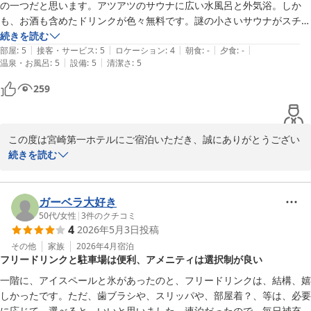
いただいたご感想は、今後のサービス向上の参考として大切にお預
の一つだと思います。アツアツのサウナに広い水風呂と外気浴。しか
かりさせていただきます。

も、お酒も含めたドリンクが色々無料です。謎の小さいサウナがスチー
ムサウナになったら泣きます。部屋もキレイで熟睡できました。駅から
続きを読む
これからも皆様に快適にお過ごしいただけるホテルを目指して努め
|
|
|
|
|
はちょっとだけ距離があります。
部屋
:
5
接客・サービス
:
5
ロケーション
:
4
朝食
:
-
夕食
:
-
てまいります。

|
|
温泉・お風呂
:
5
設備
:
5
清潔さ
:
5
ぜひまたリフレッシュしにお越しくださいませ。

259
宮崎第一ホテル
2026-05-22
この度は宮崎第一ホテルにご宿泊いただき、誠にありがとうござい
ました。

続きを読む
サウナを目的に当ホテルをお選びいただき、ご満足いただけたとの
こと、大変嬉しく拝見いたしました。

ガーベラ大好き
50代
/
女性
|
3
件のクチコミ
4
2026年5月3日
投稿
高温サウナや水風呂、外気浴までしっかりお楽しみいただけたご様
子で何よりでございます。

その他
家族
2026年4月
宿泊
フリードリンクと駐車場は便利、アメニティは選択制が良い
また、無料ドリンクサービスにつきましてもご満喫いただけたよう
で嬉しく存じます。

一階に、アイスペールと氷があったのと、フリードリンクは、結構、嬉
しかったです。ただ、歯ブラシや、スリッパや、部屋着？、等は、必要
これからも皆様に“また来たい”と思っていただけるホテルを目指し
に応じて、選べると、いいと思いました。連泊だったので、毎日補充は