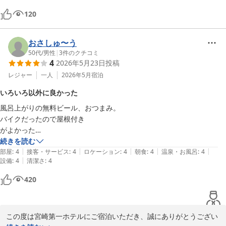
宮崎第一ホテル
120
2026-06-01
おさしゅ〜う
50代
/
男性
|
3
件のクチコミ
4
2026年5月23日
投稿
レジャー
一人
2026年5月
宿泊
いろいろ以外に良かった
風呂上がりの無料ビール、おつまみ。

バイクだったので屋根付き

がよかった

充電バイクの出川や野球選手のサインもあった
続きを読む
|
|
|
|
|
部屋
:
4
接客・サービス
:
4
ロケーション
:
4
朝食
:
4
温泉・お風呂
:
4
|
設備
:
4
清潔さ
:
4
420
この度は宮崎第一ホテルにご宿泊いただき、誠にありがとうござい