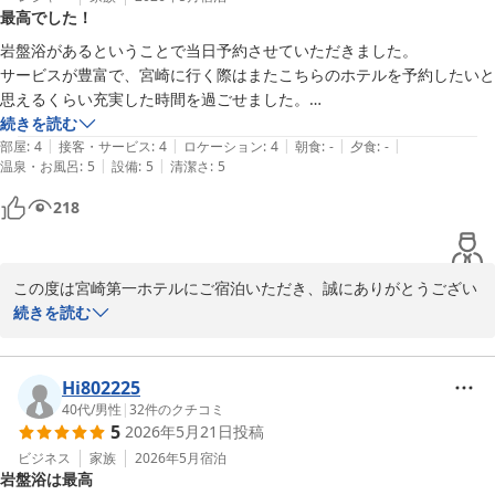
最高でした！
そして何より、「応援したいホテル」とのお言葉を頂戴できました
岩盤浴があるということで当日予約させていただきました。

ことは、私どもにとって大変励みになります。

サービスが豊富で、宮崎に行く際はまたこちらのホテルを予約したいと
思えるくらい充実した時間を過ごせました。

これからも皆様に快適にお過ごしいただけるホテルづくりに努め、
夕飯は歩いて20分ほどのところで食べましたが、程よく距離があって
続きを読む
さらにご満足いただけるよう精進してまいります。

|
|
|
|
|
いい運動になりました。

部屋
:
4
接客・サービス
:
4
ロケーション
:
4
朝食
:
-
夕食
:
-
|
|
温泉・お風呂
:
5
設備
:
5
清潔さ
:
5
朝も早起きして岩盤浴へ。

また宮崎へお越しの際は、ぜひお立ち寄りくださいませ。

ドライヤーやアイロン、シャンプーにスキンケアまでなにもかも揃って
218
お客様のまたのお越しを心よりお待ちしております。
宮崎第一ホテル
2026-06-19
この度は宮崎第一ホテルにご宿泊いただき、誠にありがとうござい
ました。

続きを読む
岩盤浴をはじめ、館内のサービスにご満足いただけたとのこと、大
変嬉しく拝見いたしました。

Hi802225
40代
/
男性
|
32
件のクチコミ
5
2026年5月21日
投稿
また、アメニティや設備につきましても温かいお言葉を頂戴し、快
適にお過ごしいただけたご様子に安堵しております。

ビジネス
家族
2026年5月
宿泊
岩盤浴は最高