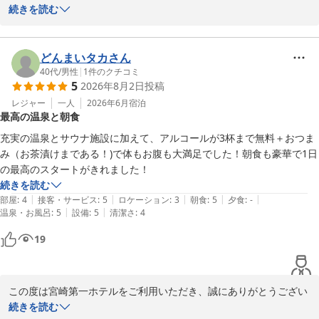
ました。

続きを読む
女性専用岩盤浴を快適にご利用いただけたとのこと、大変嬉しく拝
見いたしました。

どんまいタカさん
また、「また利用したい」とのお言葉を頂戴し、スタッフ一同大き
40代
/
男性
|
1
件のクチコミ
5
2026年8月2日
投稿
な励みとなっております。

レジャー
一人
2026年6月
宿泊
最高の温泉と朝食
これからも皆様に心地よくお過ごしいただける施設づくりに努めて
まいります。

充実の温泉とサウナ施設に加えて、アルコールが3杯まで無料＋おつま
み（お茶漬けまである！)で体もお腹も大満足でした！朝食も豪華で1日
の最高のスタートがきれました！
宮崎第一ホテル
続きを読む
2026-08-05
|
|
|
|
|
部屋
:
4
接客・サービス
:
5
ロケーション
:
3
朝食
:
5
夕食
:
-
|
|
温泉・お風呂
:
5
設備
:
5
清潔さ
:
4
19
この度は宮崎第一ホテルをご利用いただき、誠にありがとうござい
ました。

続きを読む