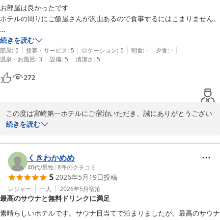
「また予約したい」とのお言葉は、私どもにとって何よりの励みで
お部屋は良かったです

ございます。

ホテルの周りにご飯屋さんが沢山あるので食事するにはこまりません。

これからも皆様に充実した時間をお過ごしいただけるホテルを目指
女性は岩盤浴があってとても良かったのですが、以前は休憩室に煮卵な
続きを読む
して努めてまいります。

|
|
|
|
|
どちょとした軽食が置いてあって今回も楽しみにしてたのですが今回は
部屋
:
5
接客・サービス
:
5
ロケーション
:
5
朝食
:
-
夕食
:
-
|
|
温泉・お風呂
:
3
設備
:
5
清潔さ
:
5
また宮崎へお越しの際は、ぜひご利用くださいませ。

272
宮崎第一ホテル
2026-06-03
この度は宮崎第一ホテルにご宿泊いただき、誠にありがとうござい
ました。

続きを読む
お部屋や岩盤浴につきまして、ご満足いただけたとのこと大変嬉し
く拝見いたしました。

くきわかめめ
また、周辺でのお食事も便利にお楽しみいただけたようで何よりで
40代
/
男性
|
8
件のクチコミ
5
2026年5月19日
投稿
ございます。

レジャー
一人
2026年5月
宿泊
最高のサウナと無料ドリンクに満足
一方で、休憩室の軽食につきましては、ご期待に添えず残念なお気
持ちにさせてしまい申し訳ございませんでした。

素晴らしいホテルです。サウナ目当てで泊まりましたが、最高のサウナ