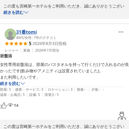
この度も宮崎第一ホテルをご利用いただき、誠にありがとうござい
ます。

続きを読む
何度もご利用いただき、長期のご滞在でもご自宅のようにお過ごし
いただけているとのお言葉を頂戴し、大変嬉しく拝見いたしまし
31番tomi
た。

40代
/
女性
|
7
件のクチコミ
5
2026年8月3日
投稿
いつも当ホテルをご愛顧いただき、スタッフ一同心より感謝申し上
レジャー
家族
2026年7月
宿泊
岩盤浴
げます。

女性専用岩盤浴は、部屋のバスタオルを持って行くだけで入れるのが良
これからも安心して快適にお過ごしいただけるホテルであり続けら
かったです(飲み物やアメニティは設置されていました)。

れるよう努めてまいります。

また利用したいです。
続きを読む
|
|
|
|
|
部屋
:
5
接客・サービス
:
5
ロケーション
:
3
朝食
:
-
夕食
:
-
宮崎第一ホテル
|
|
温泉・お風呂
:
5
設備
:
5
清潔さ
:
5
2026-08-05
14
この度は宮崎第一ホテルをご利用いただき、誠にありがとうござい