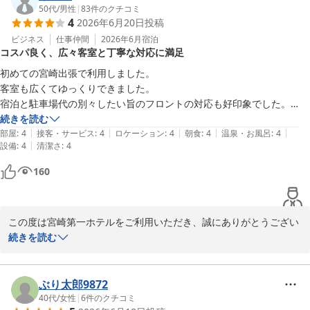
50代
/
男性
|
83
件のクチコミ
4
2026年6月20日
投稿
お部屋やユニットバスの清潔さにつきましてお褒めいただき、あり
がとうございます。

ビジネス
仕事仲間
2026年6月
宿泊
コスパ良く、広々客室と丁寧な対応に満足
スリッパなどの備品につきましても気持ちよくご利用いただけたご
様子に何よりでございます。

初めての宮崎出張で利用しました。

客室も広くてゆっくりできました。

これからも清潔で快適な空間づくりに努めてまいります。

宿泊と駐車場代の別々したい旨のフロントの対応も好印象でした。

また宮崎へお越しの際は、ぜひお立ち寄りくださいませ。

大浴場の無料ドリンクなども好印象でした。

続きを読む
スタッフ一同、心よりお待ちしております。
|
|
|
|
|
コスパが良く、また宿泊したいと思えるホテルでした。
部屋
:
4
接客・サービス
:
4
ロケーション
:
4
朝食
:
4
温泉・お風呂
:
4
|
設備
:
4
清潔さ
:
4
宮崎第一ホテル
160
2026-06-22
この度は宮崎第一ホテルをご利用いただき、誠にありがとうござい
ました。

続きを読む
初めての宮崎出張で当館をお選びいただき、客室でもゆっくりとお
寛ぎいただけたとのこと、大変嬉しく拝見いたしました。

ぶり太郎9872
また、フロントでの対応につきましても温かいお言葉を頂戴し、大
40代
/
女性
|
6
件のクチコミ