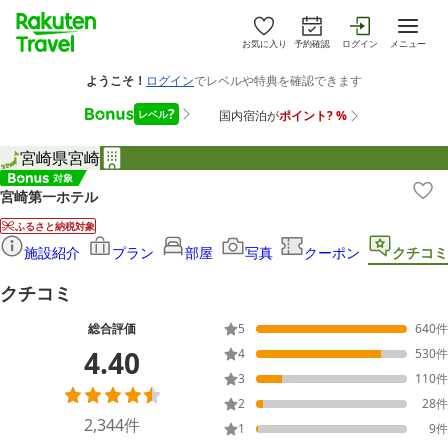
お気に入り
予約確認
ログイン
メニュー
宮崎県
宮崎
宮崎第一ホテル
ふるさと納税対象
施設紹介
プラン
部屋
写真
クーポン
クチコミ
クチコミ
総合評価
5
640
件
4.40
4
530
件
3
110
件
2
28
件
2,344
件
1
9
件