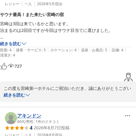
レジャー
一人
2026年5月
宿泊
サウナ最高！また来たい宮崎の宿
宮崎は3回は来ているかと思います。

泊まるのは2回目ですが今回はサウナ目当てに選びました。

スタッフの方も元気があって接客も素晴らしいです!

続きを読む
|
|
|
|
|
部屋
:
4
接客・サービス
:
5
ロケーション
:
4
温泉・お風呂
:
5
設備
:
4
清潔さ
:
4
目当てのサウナもとても良い意味で裏切られました。

727
私にはピッタリのセッティングでしっかり汗をかけました。

セルフロウリュサウナもオシャレです!

この度も宮崎第一ホテルにご宿泊いただき、誠にありがとうござい
ました。

続きを読む
またいつか戻ってきたいと思います。
サウナのセッティングやセルフロウリュにつきまして、ご満足いた
だけたご様子を嬉しく拝見いたしました。

アキンドン
「良い意味で裏切られた」とのお言葉は、スタッフにとって何より
40代
/
男性
|
1
件のクチコミ
4
2026年8月7日
投稿
の励みでございます。

レジャー
一人
2026年8月
宿泊