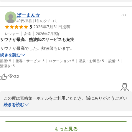
温泉やサウナをはじめ、湯上がりサービスや朝食までご満足いただ
けたとのこと、大変嬉しく拝見いたしました。

ぱーまん☆
40代
/
男性
|
1
件のクチコミ
5
2026年7月31日
投稿
お飲み物やおつまみのサービスもお楽しみいただき、心もお腹も満
たされるひとときをお過ごしいただけたようで何よりでございま
レジャー
友達
2026年7月
宿泊
サウナが最高、熱波師のサービスも充実
す。

サウナが最高でした。熱波師もいます。
また、朝食で一日の良いスタートを迎えていただけたとのお言葉
続きを読む
は、スタッフにとって大きな励みになります。

|
|
|
|
|
部屋
:
5
接客・サービス
:
5
ロケーション
:
5
温泉・お風呂
:
5
設備
:
5
清潔さ
:
5
また宮崎へお越しの際は、ぜひ当ホテルでゆっくりとお寛ぎくださ
22
い。

宮崎第一ホテル
この度は宮崎第一ホテルをご利用いただき、誠にありがとうござい
2026-08-03
ました。

続きを読む
サウナをお楽しみいただき、「最高でした」とのお言葉を頂戴し、
大変嬉しく拝見いたしました。

もっと見る
また、熱波師によるサービスもご満足いただけたようで何よりでご