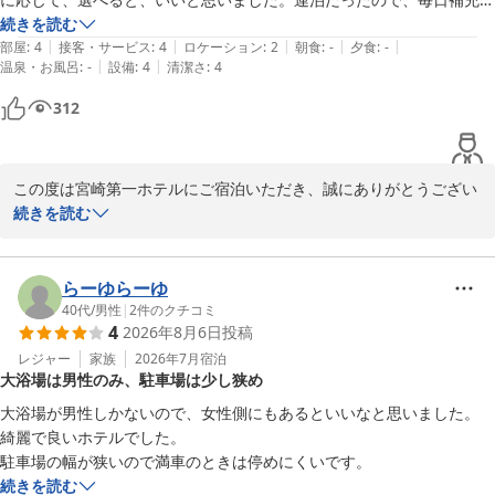
て努めてまいります。

続きを読む
|
|
|
|
|
部屋
:
4
接客・サービス
:
4
ロケーション
:
2
朝食
:
-
夕食
:
-
ぜひまたサウナでリフレッシュしにお越しくださいませ。

|
|
温泉・お風呂
:
-
設備
:
4
清潔さ
:
4
312
宮崎第一ホテル
2026-05-20
この度は宮崎第一ホテルにご宿泊いただき、誠にありがとうござい
ました。

続きを読む
フリードリンクや氷のサービス、駐車場につきまして便利にご利用
いただけたようで嬉しく拝見いたしました。

らーゆらーゆ
40代
/
男性
|
2
件のクチコミ
4
2026年8月6日
投稿
また、アメニティや部屋着に関する貴重なご意見もありがとうござ
います。

レジャー
家族
2026年7月
宿泊
大浴場は男性のみ、駐車場は少し狭め
連泊でご利用いただくお客様にも快適にお過ごしいただけるよう、
今後の参考とさせていただきます。

大浴場が男性しかないので、女性側にもあるといいなと思いました。

綺麗で良いホテルでした。

また機会がございましたら、ぜひご利用くださいませ。

駐車場の幅が狭いので満車のときは停めにくいです。
お客様のまたのお越しをスタッフ一同心よりお待ち申し上げており
続きを読む