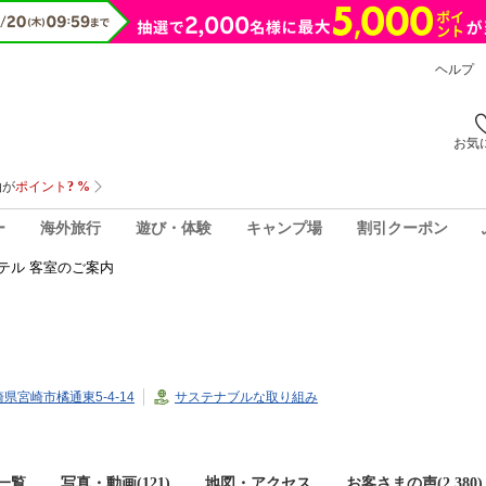
ヘルプ
お気
ー
海外旅行
遊び・体験
キャンプ場
割引クーポン
テル 客室のご案内
宮崎県宮崎市橘通東5-4-14
サステナブルな取り組み
一覧
写真・動画(121)
地図・アクセス
お客さまの声(
2,380
)