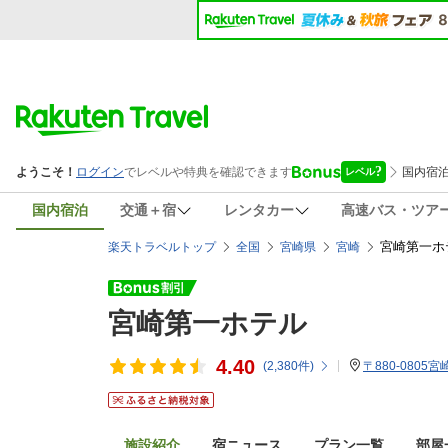
国内宿泊
交通＋宿
レンタカー
高速バス・ツア
宮崎第一ホ
楽天トラベルトップ
全国
宮崎県
宮崎
宮崎第一ホテル
4.40
(
2,380
件)
〒880-0805
施設紹介
宿ニュース
プラン一覧
部屋