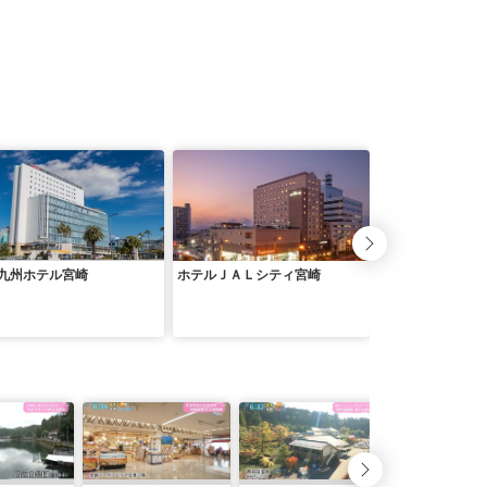
九州ホテル宮崎
ホテルＪＡＬシティ宮崎
天然温泉”たまゆ
観光ホテル