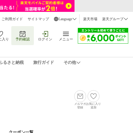
ご利用ガイド
サイトマップ
Language
楽天市場
楽天グループ
に入り
予約確認
ログイン
メニュー
ふるさと納税
旅行ガイド
その他
メルマガ
お気に入り
登録
追加
クーポン一覧