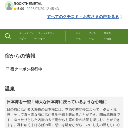
ROCKTHEMETAL
5.00
2026/07/29 12:45:43
すべてのクチコミ・お客さまの声を見る
チェックイン
チェックアウト
大人
子ども
部屋数
--/--
--/--
--
--
--
〜
人
人
部屋
宿からの情報
宿クーポン発行中
温泉
日本海を一望！雄大な日本海に浸っているような心地に
目の前に広がる大海原の日本海には、季節や時間帯によって、夕日・荒
波・そして真っ青な海に広がる地平線を眺めることができ、開放感抜群で
す。ゆったりとした内湯の大浴場からも窓の外の絶景を楽しむことができ
ます。暮れゆくまほろばの里に想いを馳せながら、いにしえの温もりに心