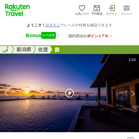
お気に入り
予約確認
ログイン
メニュー
全国
全国
新潟県
佐渡
ＨＯＴＥＬ ＯＯＳＡＤＯ＜佐渡
1/16