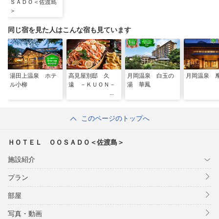
ＳＡＤＯ＜佐渡島
＞
同じ宿を見た人はこんな宿も見ています
湯田上温泉 ホテ
高見屋別邸 久
月岡温泉 白玉の
月岡温泉 
ル小柳
遠 －ＫＵＯＮ－
湯 華鳳
このページのトップへ
ＨＯＴＥＬ ＯＯＳＡＤＯ＜佐渡島＞
施設紹介
プラン
部屋
写真・動画