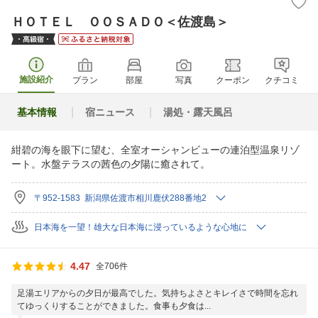
ＨＯＴＥＬ ＯＯＳＡＤＯ＜佐渡島＞
施設紹介
プラン
部屋
写真
クーポン
クチコミ
基本情報
宿ニュース
湯処・露天風呂
紺碧の海を眼下に望む、全室オーシャンビューの連泊型温泉リゾ
ート。水盤テラスの茜色の夕陽に癒されて。
〒952-1583 新潟県佐渡市相川鹿伏288番地2
日本海を一望！雄大な日本海に浸っているような心地に
4.47
全706件
足湯エリアからの夕日が最高でした。気持ちよさとキレイさで時間を忘れ
てゆっくりすることができました。食事も夕食は...