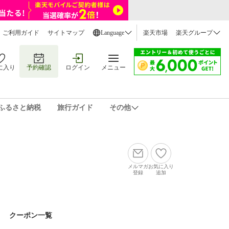
ご利用ガイド
サイトマップ
Language
楽天市場
楽天グループ
に入り
予約確認
ログイン
メニュー
ふるさと納税
旅行ガイド
その他
メルマガ
お気に入り
登録
追加
クーポン一覧