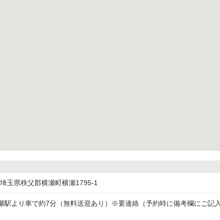
72埼玉県秩父郡横瀬町横瀬1795-1
瀬駅より車で約7分（無料送迎あり）※要連絡（予約時に備考欄にご記