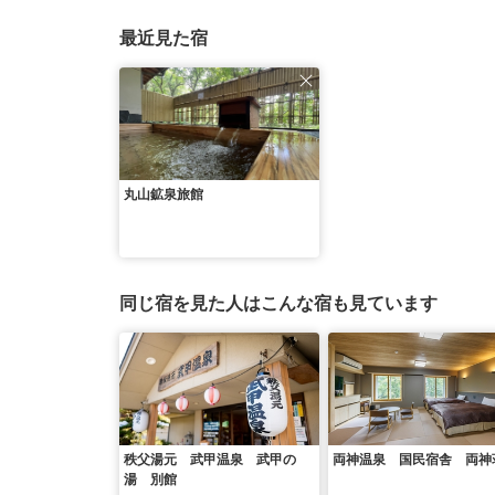
最近見た宿
丸山鉱泉旅館
同じ宿を見た人はこんな宿も見ています
秩父湯元 武甲温泉 武甲の
両神温泉 国民宿舎 両神
湯 別館