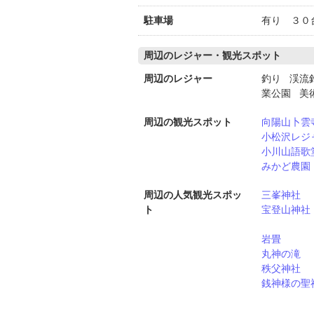
駐車場
有り ３０
周辺のレジャー・観光スポット
周辺のレジャー
釣り 渓流
業公園 美
周辺の観光スポット
向陽山卜雲
小松沢レジ
小川山語歌
みかど農園
周辺の人気観光スポッ
三峯神社
ト
宝登山神社
岩畳
丸神の滝
秩父神社
銭神様の聖