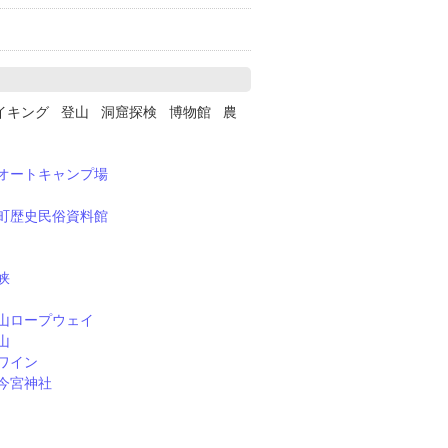
イキング 登山 洞窟探検 博物館 農
オートキャンプ場
町歴史民俗資料館
峡
山ロープウェイ
山
ワイン
今宮神社