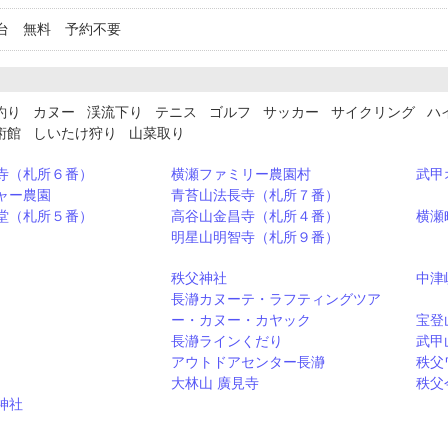
台 無料 予約不要
釣り カヌー 渓流下り テニス ゴルフ サッカー サイクリング ハ
術館 しいたけ狩り 山菜取り
寺（札所６番）
横瀬ファミリー農園村
武甲
ャー農園
青苔山法長寺（札所７番）
堂（札所５番）
高谷山金昌寺（札所４番）
横瀬
明星山明智寺（札所９番）
秩父神社
中津
長瀞カヌーテ・ラフティングツア
ー・カヌー・カヤック
宝登
長瀞ラインくだり
武甲
アウトドアセンター長瀞
秩父
大林山 廣見寺
秩父
神社