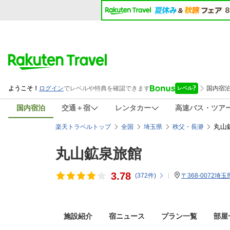
国内宿泊
交通＋宿
レンタカー
高速バス・ツア
丸山
楽天トラベルトップ
全国
埼玉県
秩父・長瀞
丸山鉱泉旅館
3.78
(
372
件)
〒368-0072埼
施設紹介
宿ニュース
プラン一覧
部屋