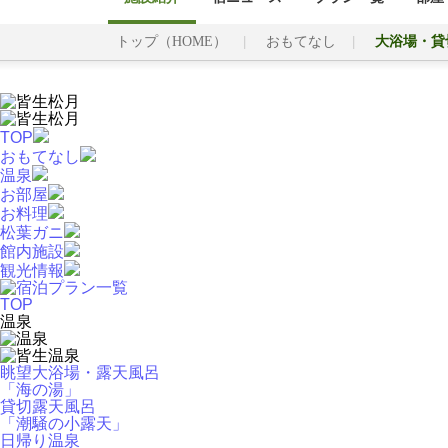
トップ（HOME）
おもてなし
大浴場・貸
TOP
おもてなし
温泉
お部屋
お料理
松葉ガニ
館内施設
観光情報
TOP
温泉
眺望大浴場・露天風呂
「海の湯」
貸切露天風呂
「潮騒の小露天」
日帰り温泉