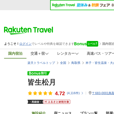
国内宿泊
交通＋宿
レンタカー
高速バス・ツア
楽天トラベルトップ
全国
鳥取県
米子・皆生温泉・大
皆生松月
4.72
(
4,116
件)
〒683-0001
施設紹介
宿ニュース
プラン一覧
部屋