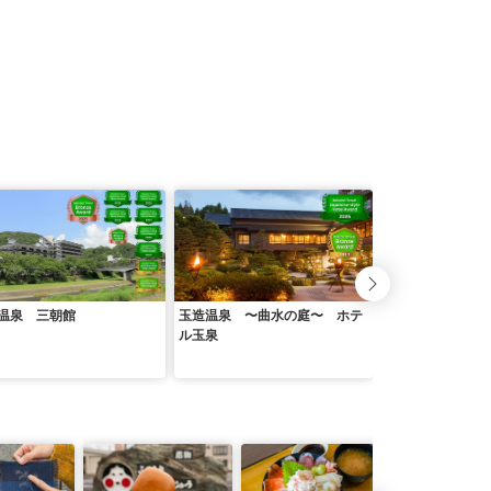
温泉 三朝館
玉造温泉 〜曲水の庭〜 ホテ
松江しんじ湖温泉
ル玉泉