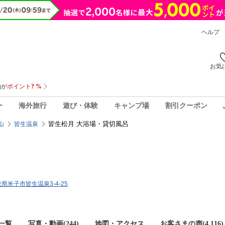
ヘルプ
お気
ー
海外旅行
遊び・体験
キャンプ場
割引クーポン
皆生松月 大浴場・貸切風呂
山
皆生温泉
鳥取県米子市皆生温泉3-4-25
一覧
写真・動画(244)
地図・アクセス
お客さまの声(
4,116
)