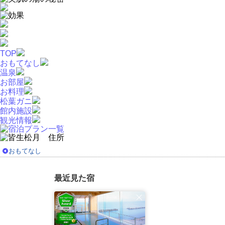
TOP
おもてなし
温泉
お部屋
お料理
松葉ガニ
館内施設
観光情報
おもてなし
最近見た宿