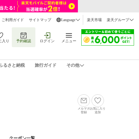
ご利用ガイド
サイトマップ
Language
楽天市場
楽天グループ
に入り
予約確認
ログイン
メニュー
ふるさと納税
旅行ガイド
その他
メルマガ
お気に入り
登録
追加
クーポン一覧