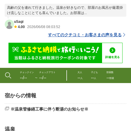
高齢の父を連れて行きました。温泉が好きなので、部屋のお風呂が厳選掛
け流しなことにとても喜んでいました。お部屋は...
uSagi
4.00
2026/06/08 08:03:52
すべてのクチコミ・お客さまの声を見る
チェックイン
チェックアウト
大人
子ども
部屋数
--/--
--/--
--
--
--
〜
人
人
部屋
宿からの情報
※温泉管修繕工事に伴う断湯のお知らせ※
温泉