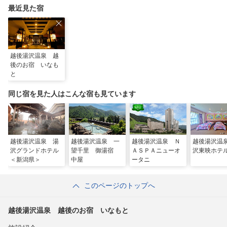
最近見た宿
越後湯沢温泉 越
後のお宿 いなも
と
同じ宿を見た人はこんな宿も見ています
越後湯沢温泉 湯
越後湯沢温泉 一
越後湯沢温泉 Ｎ
越後湯沢温
沢グランドホテル
望千里 御湯宿
ＡＳＰＡニューオ
沢東映ホテ
＜新潟県＞
中屋
ータニ
このページのトップへ
越後湯沢温泉 越後のお宿 いなもと