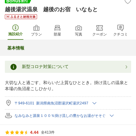
越後湯沢温泉 越後のお宿 いなもと
施設紹介
プラン
部屋
写真
クーポン
クチコミ
基本情報
新型コロナ対策について
大切な人と過ごす、和らいだ上質なひととき。掛け流しの温泉と
本場の魚沼産こしひかり。
〒949-6101 新潟県南魚沼郡湯沢町湯沢2497
なみなみと源泉１００％掛け流しの豊かなお湯がそそぐ
4.44
全413件