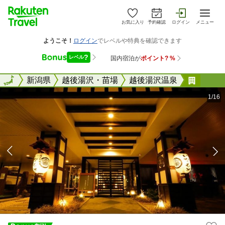
お気に入り
予約確認
ログイン
メニュー
全国
全国
新潟県
越後湯沢・苗場
越後湯沢温泉
越後湯
1/16