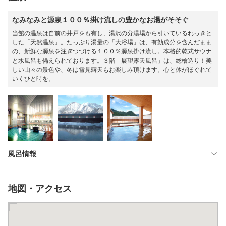
なみなみと源泉１００％掛け流しの豊かなお湯がそそぐ
当館の温泉は自前の井戸をも有し、湯沢の分湯場から引いているれっきと
した「天然温泉」。たっぷり湯量の「大浴場」は、有効成分を含んだまま
の、新鮮な源泉を注ぎつづける１００％源泉掛け流し。本格的乾式サウナ
と水風呂も備えられております。３階「展望露天風呂」は、総檜造り！美
しい山々の景色や、冬は雪見露天もお楽しみ頂けます。心と体がほぐれて
いくひと時を。
風呂情報
地図・アクセス