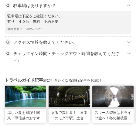
駐車場はありますか？
駐車場は下記をご確認ください。
有り ４０台 無料 予約不要
最終更新日：2025-05-27
アクセス情報を教えてください。
チェックイン時間・チェックアウト時間を教えてくださ
い。
トラベルガイド記事
旅に行きたくなる旅行記事をお届け
涼しい夏を満喫！関
まるで異世界！「日本
スキーの翌日はドライ
東・甲信越のおすすめ
一のモグラ駅」土合駅
ブ旅へ！冬の越後湯沢
避暑地14選
を探索する絶景＆温泉
周辺観光モデルコース
コース