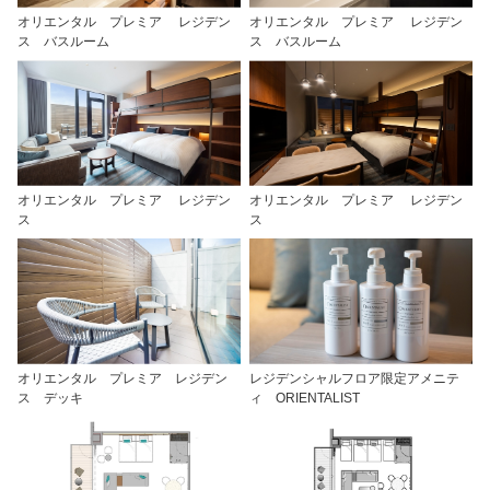
オリエンタル プレミア レジデン
オリエンタル プレミア レジデン
ス バスルーム
ス バスルーム
オリエンタル プレミア レジデン
オリエンタル プレミア レジデン
ス
ス
オリエンタル プレミア レジデン
レジデンシャルフロア限定アメニテ
ス デッキ
ィ ORIENTALIST