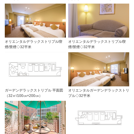
オリエンタルデラックストリプル喫
オリエンタルデラックストリプル喫
煙/禁煙◇32平米
煙/禁煙◇32平米
ガーデンデラックストリプル 平面図
オリエンタルガーデンデラックストリ
（32㎡/100㎝×200㎝）
プル◇32平米