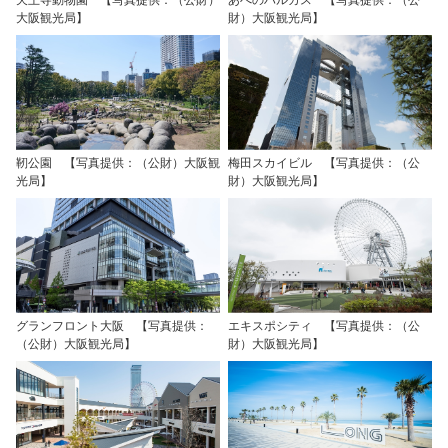
天王寺動物園 【写真提供：（公財）
あべのハルカス 【写真提供：（公
大阪観光局】
財）大阪観光局】
靭公園 【写真提供：（公財）大阪観
梅田スカイビル 【写真提供：（公
光局】
財）大阪観光局】
グランフロント大阪 【写真提供：
エキスポシティ 【写真提供：（公
（公財）大阪観光局】
財）大阪観光局】