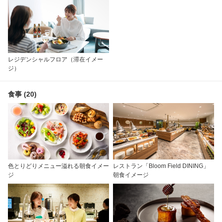
レジデンシャルフロア（滞在イメー
ジ）
食事 (20)
色とりどりメニュー溢れる朝食イメー
レストラン「Bloom Field DINING」
ジ
朝食イメージ