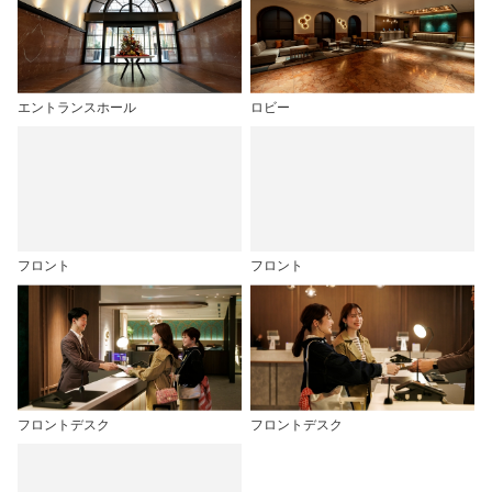
エントランスホール
ロビー
フロント
フロント
フロントデスク
フロントデスク