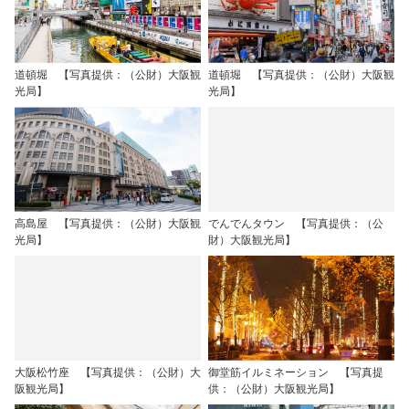
道頓堀 【写真提供：（公財）大阪観
道頓堀 【写真提供：（公財）大阪観
光局】
光局】
高島屋 【写真提供：（公財）大阪観
でんでんタウン 【写真提供：（公
光局】
財）大阪観光局】
大阪松竹座 【写真提供：（公財）大
御堂筋イルミネーション 【写真提
阪観光局】
供：（公財）大阪観光局】