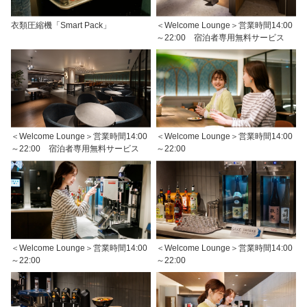
衣類圧縮機「Smart Pack」
＜Welcome Lounge＞営業時間14:00
～22:00 宿泊者専用無料サービス
＜Welcome Lounge＞営業時間14:00
＜Welcome Lounge＞営業時間14:00
～22:00 宿泊者専用無料サービス
～22:00
＜Welcome Lounge＞営業時間14:00
＜Welcome Lounge＞営業時間14:00
～22:00
～22:00