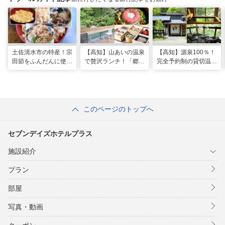
土佐清水市の特産！宗
【高知】山あいの温泉
【高知】源泉100％！
田節をふんだんに使っ
で贅沢ランチ！「郷麓
完全予約制の貸切温泉
た料理が楽しめる「ヤ
温泉」
「郷麓温泉」
マアのお碗」
このページのトップへ
セブンデイズホテルプラス
施設紹介
プラン
部屋
写真・動画