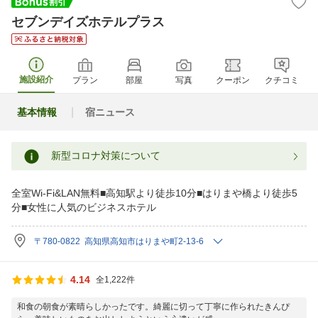
セブンデイズホテルプラス
施設紹介
プラン
部屋
写真
クーポン
クチコミ
基本情報
宿ニュース
新型コロナ対策について
全室Wi-Fi&LAN無料■高知駅より徒歩10分■はりまや橋より徒歩5
分■女性に人気のビジネスホテル
〒780-0822 高知県高知市はりまや町2-13-6
4.14
全1,222件
和食の朝食が素晴らしかったです。綺麗に切って丁寧に作られたきんぴ