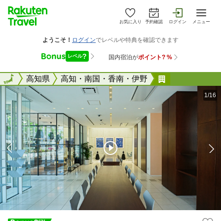
お気に入り
予約確認
ログイン
メニュー
全国
全国
高知県
高知・南国・香南・伊野
セブンデイズ
1/16